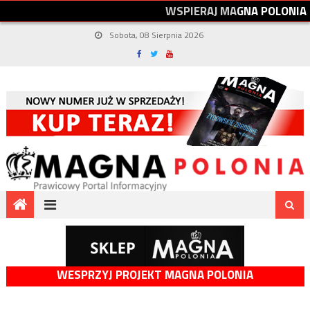
W
S
P
I
E
R
A
J
M
A
G
N
A
P
O
L
O
N
I
A
Sobota, 08 Sierpnia 2026
WESPRZYJ PROJEKT MAGNA POLONIA