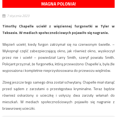
MAGNA POLONIA!
7 stycznia 2023
Timothy Chapelle uciekł z więziennej furgonetki w Tyler w
Teksasie. W mediach społecznościowych pojawiło się nagranie.
Więzień uciekł, kiedy furgon zatrzymał się na czerwonym świetle. –
Wykopnął część zabezpieczającą okno, jak również okno, wyskoczył
przez nie i uciekł – powiedział Larry Smith, szeryf powiatu Smith.
Policjant przyznał, że furgonetka, którą przewożono Chapelle’a, była źle
wyposażona i kompletnie nieprzystosowana do przewozu więźniów.
Zbieg jeszcze tego samego dnia został schwytany. Chapelle miał stanąć
przed sądem z zarzutami o przestępstwa kryminalne. Teraz będzie
również oskarżony o ucieczkę i usłyszy dwa zarzuty włamań do
mieszkań. W mediach społecznościowych pojawiło się nagranie z
brawurowej ucieczki.