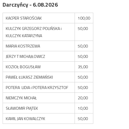
Darczyńcy - 6.08.2026
KACPER STAROŚCIAK
100,00
KULCZYK GRZEGORZ POLIŃSKA i
50,00
KULCZYK KATARZYNA
MARIA KOSTRZEWA
50,00
JERZY T MICHAJŁOWICZ
50,00
KOZIOŁ BOGUSŁAW
35,00
PAWEŁ ŁUKASZ ZIEMIAŃSKI
50,00
POTERA LIDIA i POTERA KRZYSZTOF
50,00
NIEMCZYK MICHAŁ
20,00
SŁAWOMIR PIĄTEK
10,00
KAMIL JAN KOWALCZYK
50,00