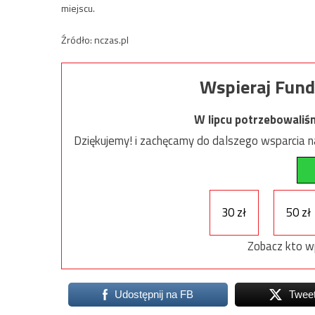
miejscu.
Źródło: nczas.pl
Wspieraj Fund
W lipcu potrzebowaliś
Dziękujemy! i zachęcamy do dalszego wsparcia na
30 zł
50 zł
Zobacz kto w
Udostępnij na FB
Twee