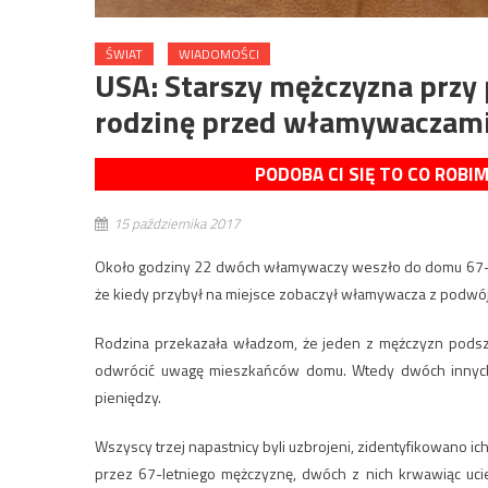
ŚWIAT
WIADOMOŚCI
USA: Starszy mężczyzna przy
rodzinę przed włamywaczami.
PODOBA CI SIĘ TO CO ROBI
15 października 2017
Około godziny 22 dwóch włamywaczy weszło do domu 67-latk
że kiedy przybył na miejsce zobaczył włamywacza z podwój
Rodzina przekazała władzom, że jeden z mężczyzn podsz
odwrócić uwagę mieszkańców domu. Wtedy dwóch innych 
pieniędzy.
Wszyscy trzej napastnicy byli uzbrojeni, zidentyfikowano ich
przez 67-letniego mężczyznę, dwóch z nich krwawiąc ucie