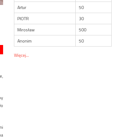
Artur
50
PIOTR
30
Mirosław
500
Anonim
50
Więcej...
e,
by
ło
ni
na