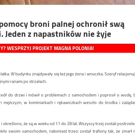
 pomocy broni palnej ochronił swą
 Jeden z napastników nie żyje
MY? WESPRZYJ PROJEKT MAGNA POLONIA!
a. W budynku znajdywały się też jego żona i wnuczka. Szeryf relacjonuj
nymi ranami po strzałach.
edł do drzwi i mówił o problemach z samochodem i poprosił o wodę, 
mężczyzn, w kominiarkach i rękawiczkach weszło do środka i zażąda
 i określono, że są w wieku od 17 do 28 lat. Wszyscy trzej zostali postrzele
kło swoim samochodem, natomiast trzeci został trafiony tak, że zmarł 