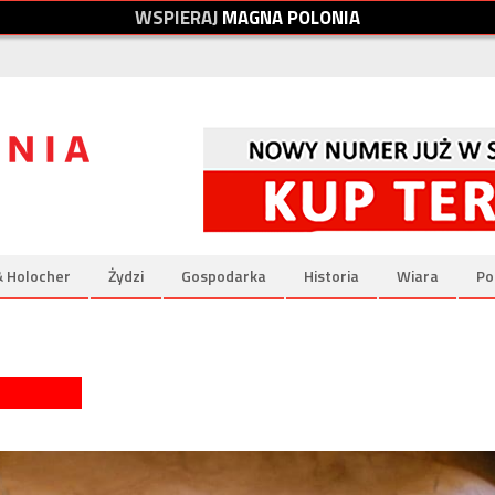
W
S
P
I
E
R
A
J
M
A
G
N
A
P
O
L
O
N
I
A
& Holocher
Żydzi
Gospodarka
Historia
Wiara
Po