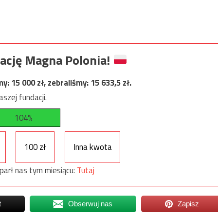
ację Magna Polonia!
my:
15 000
zł, zebraliśmy:
15 633,5
zł.
szej fundacji.
104%
100 zł
Inna kwota
parł nas tym miesiącu:
Tutaj
t
Obserwuj nas
Zapisz