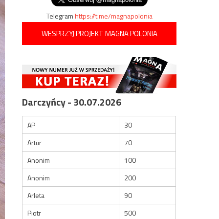
Telegram
https://t.me/magnapolonia
WESPRZYJ PROJEKT MAGNA POLONIA
Darczyńcy - 30.07.2026
AP
30
Artur
70
Anonim
100
Anonim
200
Arleta
90
Piotr
500