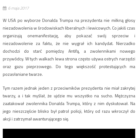
6 maja 2017
W USA po wyborze Donalda Trumpa na prezydenta nie milkną głosy
niezadowolenia w środowiskach liberalnych i lewicowych. Co jakiś czas
organizują onemanifestację, aby pokazać swój sprzeciw i
niezadowolenie za faktu, że nie wygrał ich kandydat. Nierzadko
dochodzi do starć pomiędzy Antifą, a zwolennikami nowego
przywódcy. W tych walkach lewa strona często używa ostrych narzędzi
oraz gazu pieprzowego. Do tego większość protestujących ma
pozasłaniane twarze.
Tym razem jednak jeden z przeciwników prezydenta nie miał zakrytej
twarzy, a i tak myślał, że ujdzie mu wszystko na sucho. Mężczyzna
zaatakował zwolennika Donalda Trumpa, który z nim dyskutował. Na
jego nieszczęście blisko był patrol policji, który od razu wkroczył do
akcji i zatrzymał awanturującego się.