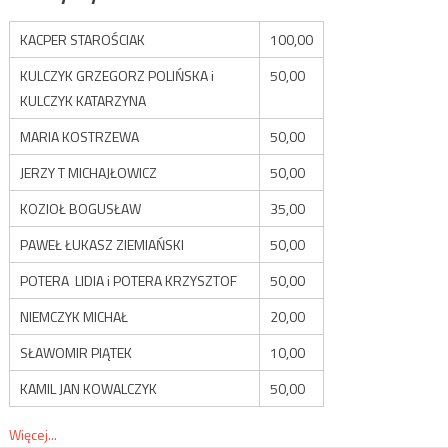
KACPER STAROŚCIAK
100,00
KULCZYK GRZEGORZ POLIŃSKA i
50,00
KULCZYK KATARZYNA
MARIA KOSTRZEWA
50,00
JERZY T MICHAJŁOWICZ
50,00
KOZIOŁ BOGUSŁAW
35,00
PAWEŁ ŁUKASZ ZIEMIAŃSKI
50,00
POTERA LIDIA i POTERA KRZYSZTOF
50,00
NIEMCZYK MICHAŁ
20,00
SŁAWOMIR PIĄTEK
10,00
KAMIL JAN KOWALCZYK
50,00
Więcej...