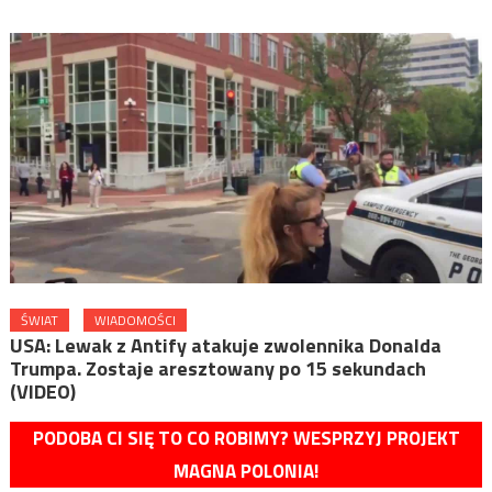
ŚWIAT
WIADOMOŚCI
USA: Lewak z Antify atakuje zwolennika Donalda
Trumpa. Zostaje aresztowany po 15 sekundach
(VIDEO)
PODOBA CI SIĘ TO CO ROBIMY? WESPRZYJ PROJEKT
MAGNA POLONIA!