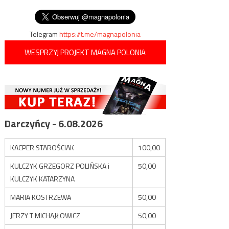
obchody smoleńskie
wpisu
„więźniem politycznym”…
Telegram
https://t.me/magnapolonia
WESPRZYJ PROJEKT MAGNA POLONIA
Darczyńcy - 6.08.2026
KACPER STAROŚCIAK
100,00
KULCZYK GRZEGORZ POLIŃSKA i
50,00
KULCZYK KATARZYNA
MARIA KOSTRZEWA
50,00
JERZY T MICHAJŁOWICZ
50,00