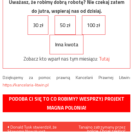
Uważasz, że robimy dobrą robotę? Nie czekaj zatem
do jutra, wspieraj nas od dzisiaj.
30 zł
50 zł
100 zł
Inna kwota
Zobacz kto wparł nas tym miesiącu:
Tutaj
Dziękujemy za pomoc prawną Kancelarii Prawnej Litwin:
https://kancelaria-litwin.pl
PODOBA CI SIĘ TO CO ROBIMY? WESPRZYJ PROJEKT
MAGNA POLONIA!
Nawigacja
Donald Tusk stwierdził, że
Tanajno zatrzymany przez
policję. Chciał zakłócić
Sławomir Nowak jest