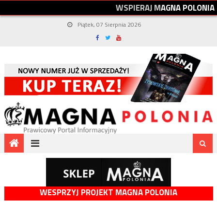
W
S
P
I
E
R
A
J
M
A
G
N
A
P
O
L
O
N
I
A
Piątek, 07 Sierpnia 2026
WESPRZYJ PROJEKT MAGNA POLONIA