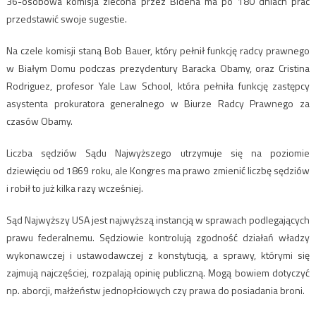
36-osobowa komisja zlecona przez Bidena ma po 180 dniach prac
przedstawić swoje sugestie.
Na czele komisji staną Bob Bauer, który pełnił funkcję radcy prawnego
w Białym Domu podczas prezydentury Baracka Obamy, oraz Cristina
Rodriguez, profesor Yale Law School, która pełniła funkcję zastępcy
asystenta prokuratora generalnego w Biurze Radcy Prawnego za
czasów Obamy.
Liczba sędziów Sądu Najwyższego utrzymuje się na poziomie
dziewięciu od 1869 roku, ale Kongres ma prawo zmienić liczbę sędziów
i robił to już kilka razy wcześniej.
Sąd Najwyższy USA jest najwyższą instancją w sprawach podlegających
prawu federalnemu. Sędziowie kontrolują zgodność działań władzy
wykonawczej i ustawodawczej z konstytucją, a sprawy, którymi się
zajmują najczęściej, rozpalają opinię publiczną. Mogą bowiem dotyczyć
np. aborcji, małżeństw jednopłciowych czy prawa do posiadania broni.