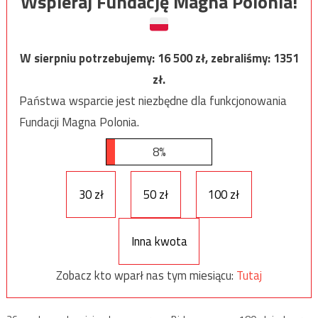
Wspieraj Fundację Magna Polonia!
W sierpniu potrzebujemy:
16 500
zł, zebraliśmy:
1351
zł.
Państwa wsparcie jest niezbędne dla funkcjonowania
Fundacji Magna Polonia.
8%
30 zł
50 zł
100 zł
Inna kwota
Zobacz kto wparł nas tym miesiącu:
Tutaj