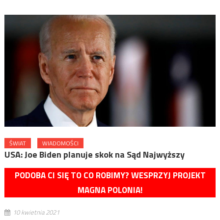
ŚWIAT
WIADOMOŚCI
USA: Joe Biden planuje skok na Sąd Najwyższy
PODOBA CI SIĘ TO CO ROBIMY? WESPRZYJ PROJEKT
MAGNA POLONIA!
10 kwietnia 2021