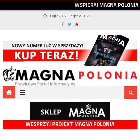
W
S
P
I
E
R
A
J
M
A
G
N
A
P
O
L
O
N
I
A
Piątek, 07 Sierpnia 2026
WESPRZYJ PROJEKT MAGNA POLONIA