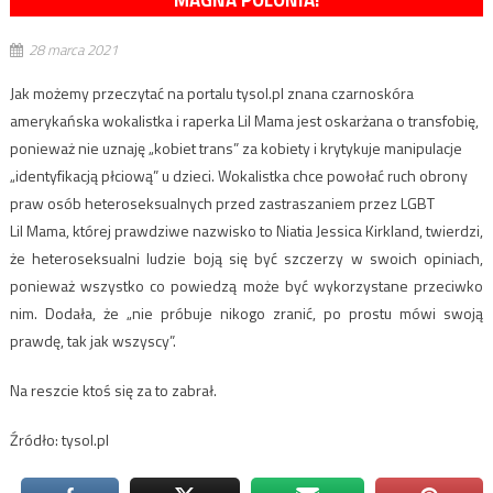
MAGNA POLONIA!
28 marca 2021
Jak możemy przeczytać na portalu tysol.pl znana czarnoskóra
amerykańska wokalistka i raperka Lil Mama jest oskarżana o transfobię,
ponieważ nie uznaję „kobiet trans” za kobiety i krytykuje manipulacje
„identyfikacją płciową” u dzieci. Wokalistka chce powołać ruch obrony
praw osób heteroseksualnych przed zastraszaniem przez LGBT
Lil Mama, której prawdziwe nazwisko to Niatia Jessica Kirkland, twierdzi,
że heteroseksualni ludzie boją się być szczerzy w swoich opiniach,
ponieważ wszystko co powiedzą może być wykorzystane przeciwko
nim. Dodała, że „nie próbuje nikogo zranić, po prostu mówi swoją
prawdę, tak jak wszyscy”.
Na reszcie ktoś się za to zabrał.
Źródło: tysol.pl