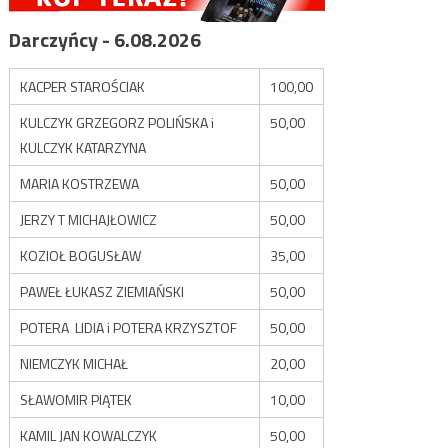
Darczyńcy - 6.08.2026
KACPER STAROŚCIAK
100,00
KULCZYK GRZEGORZ POLIŃSKA i
50,00
KULCZYK KATARZYNA
MARIA KOSTRZEWA
50,00
JERZY T MICHAJŁOWICZ
50,00
KOZIOŁ BOGUSŁAW
35,00
PAWEŁ ŁUKASZ ZIEMIAŃSKI
50,00
POTERA LIDIA i POTERA KRZYSZTOF
50,00
NIEMCZYK MICHAŁ
20,00
SŁAWOMIR PIĄTEK
10,00
KAMIL JAN KOWALCZYK
50,00