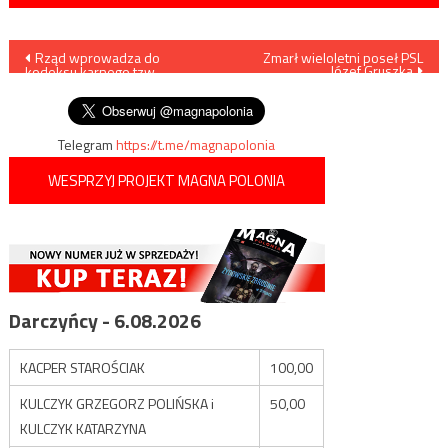
Nawigacja
Rząd wprowadza do
Zmarł wieloletni poseł PSL
Józef Gruszka
kodeksu karnego tzw.
wpisu
„kradzież zuchwałą”
Telegram
https://t.me/magnapolonia
WESPRZYJ PROJEKT MAGNA POLONIA
Darczyńcy - 6.08.2026
KACPER STAROŚCIAK
100,00
KULCZYK GRZEGORZ POLIŃSKA i
50,00
KULCZYK KATARZYNA