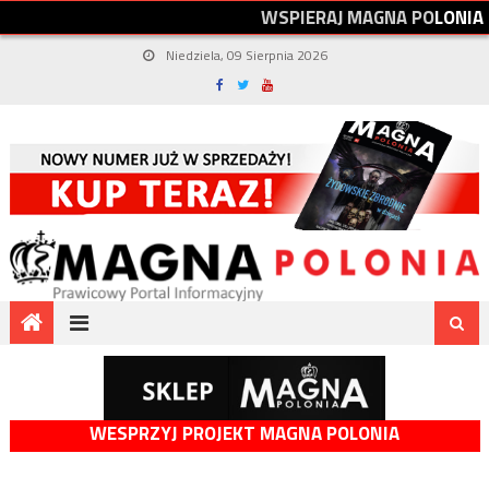
W
S
P
I
E
R
A
J
M
A
G
N
A
P
O
L
O
N
I
A
Niedziela, 09 Sierpnia 2026
WESPRZYJ PROJEKT MAGNA POLONIA