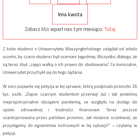
Inna kwota
Zobacz kto wparł nas tym miesiącu:
Tutaj
Z kolei studenci z Uniwersytetu Waszyngtońskiego zażądali od władz
uczelni, by czarni studenci byli oceniani łagodniej. Wszystko dlatego, że
są teraz zbyt „zajęci walką o ich prawo do studiowania”. Co kuriozalne,
Uniwersytet przychylił się do tego żądania.
W sieci pojawiła się petycja w tej sprawie, którą podpisało przeszło 26
tys. osób. „Dajcie czarnym studentom przerwę! Już i tak jesteśmy
nieproporcjonalnie obciążeni pandemią, ze względu na dostęp do
opieki zdrowotnej i trudności finansowe. Teraz jeszcze
usankcjonowana przez państwo przemoc. Jak możecie oczekiwać, że
przystąpimy do egzaminów końcowych w tej sytuacji?” – czytamy w
petycji.