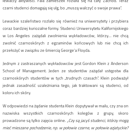
lewaccy aktywiści. Fala zamieszek rozlała się na cały Zachód. Teraz
czarni studenci domagają się ulg, bo „muszą walczyć o swoje prawa”.
Lewackie szaleństwo rozlało się również na uniwersytety i przybiera
coraz bardziej kuriozalne formy. Studenci Uniwersytetu Kalifornijskiego
w Los Angeles zażądali zwolnienia wykładowców, którzy… nie chcą
zwolnić czarnoskórych z egzaminów końcowych lub nie chcą ich
przełożyć w związku ze śmiercią George’a Floyda.
Jednym z zastraszanych wykładowców jest Gordon Klein z Anderson
School of Management. Jeden ze studentów zażądał ustępstw dla
czarnoskórych studentów w tych „trudnych czasach”. Klein podważył
jednak zasadność uzależniania tego, jak traktowani są studenci, od
koloru ich skóry.
W odpowiedzi na żądanie studenta Klein dopytywał w mailu, czy zna on
nazwiska wszystkich czarnoskórych kolegów z grupy, skoro
prowadzone są tylko zajęcia online.
„Czy są jacyś studenci, którzy mogą
mieć mieszane pochodzenie, np. w połowie czarne, w połowie azjatyckie?