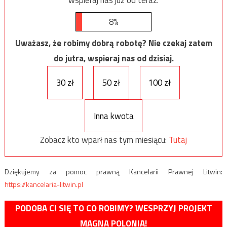
wspieraj nas już od teraz.
8%
Uważasz, że robimy dobrą robotę? Nie czekaj zatem
do jutra, wspieraj nas od dzisiaj.
30 zł
50 zł
100 zł
Inna kwota
Zobacz kto wparł nas tym miesiącu:
Tutaj
Dziękujemy za pomoc prawną Kancelarii Prawnej Litwin:
https://kancelaria-litwin.pl
PODOBA CI SIĘ TO CO ROBIMY? WESPRZYJ PROJEKT
MAGNA POLONIA!