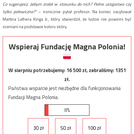
Co sugerujesz, żebym zrobił w stosunku do nich? Pełne ustępstwo czy
tylko połowiczne?”
– ironicznie pytał profesor. Na koniec zacytował
Martina Luthera Kinga Jr., który stwierdził, że ludzie nie powinni być
oceniani na podstawie koloru skóry.
Wspieraj Fundację Magna Polonia!
W sierpniu potrzebujemy:
16 500
zł, zebraliśmy:
1351
zł.
Państwa wsparcie jest niezbędne dla funkcjonowania
Fundacji Magna Polonia.
8%
30 zł
50 zł
100 zł