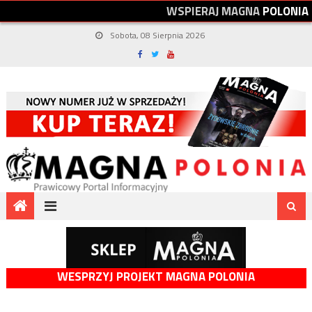
W
S
P
I
E
R
A
J
M
A
G
N
A
P
O
L
O
N
I
A
Sobota, 08 Sierpnia 2026
WESPRZYJ PROJEKT MAGNA POLONIA