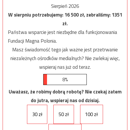
Sierpień 2026
W sierpniu potrzebujemy:
16 500
zł, zebraliśmy:
1351
zł.
Państwa wsparcie jest niezbędne dla funkcjonowania
Fundacji Magna Polonia.
Masz świadomość tego jak ważne jest przetrwanie
niezależnych ośrodków medialnych? Nie zwlekaj więc,
wspieraj nas już od teraz.
8%
Uważasz, że robimy dobrą robotę? Nie czekaj zatem
do jutra, wspieraj nas od dzisiaj.
30 zł
50 zł
100 zł