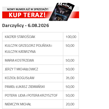
Darczyńcy - 6.08.2026
KACPER STAROŚCIAK
100,00
KULCZYK GRZEGORZ POLIŃSKA i
50,00
KULCZYK KATARZYNA
MARIA KOSTRZEWA
50,00
JERZY T MICHAJŁOWICZ
50,00
KOZIOŁ BOGUSŁAW
35,00
PAWEŁ ŁUKASZ ZIEMIAŃSKI
50,00
POTERA LIDIA i POTERA KRZYSZTOF
50,00
NIEMCZYK MICHAŁ
20,00