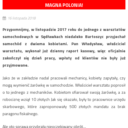
MAGNA POLONIA!
16 listopada 2018
Przypomnijmy, w listopadzie 2017 roku do jednego z warsztatów
samochodowych w Sędławkach niedaleko Bartoszyc przyjechał
samochód z dwiema kobietami. Pan Władysław, właściciel
warsztatu, wykonał już dzienny raport kasowy, więc oficjalnie
zakończył się dzień pracy, wpłaty od klientów nie były już
przyjmowane.
Jako że w zakładzie nadal pracowali mechanicy, kobiety zapytały, czy
mogą wymienić żarówkę w samochodzie. Właściciel warsztatu poprosił
o to jednego z mechaników. Kobietom ofiarował swoją żarówkę, a za
robociznę wziął 10 złotych Jak się okazało, były to pracownice urzędu
skarbowego, które zaproponowały 500 złotych mandatu za brak
paragonu fiskalnego.
Ale oto sprawa przybrała nieoczekiwany obrót…