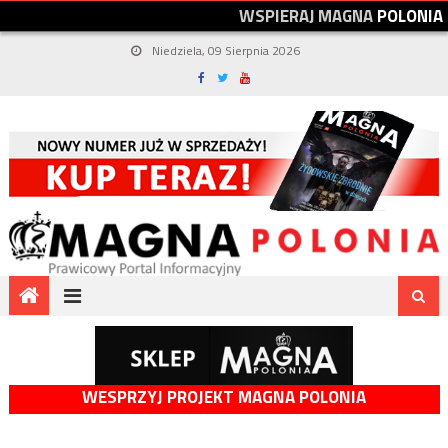
W
S
P
I
E
R
A
J
M
A
G
N
A
P
O
L
O
N
I
A
Niedziela, 09 Sierpnia 2026
WESPRZYJ PROJEKT MAGNA POLONIA