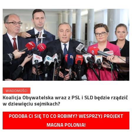
WIADOMOŚCI
Koalicja Obywatelska wraz z PSL i SLD będzie rządzić
w dziewięciu sejmikach?
PODOBA CI SIĘ TO CO ROBIMY? WESPRZYJ PROJEKT
MAGNA POLONIA!