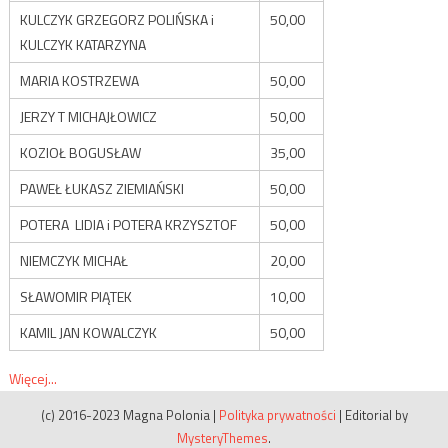
KULCZYK GRZEGORZ POLIŃSKA i
50,00
KULCZYK KATARZYNA
MARIA KOSTRZEWA
50,00
JERZY T MICHAJŁOWICZ
50,00
KOZIOŁ BOGUSŁAW
35,00
PAWEŁ ŁUKASZ ZIEMIAŃSKI
50,00
POTERA LIDIA i POTERA KRZYSZTOF
50,00
NIEMCZYK MICHAŁ
20,00
SŁAWOMIR PIĄTEK
10,00
KAMIL JAN KOWALCZYK
50,00
Więcej...
(c) 2016-2023 Magna Polonia
|
Polityka prywatności
|
Editorial by
MysteryThemes
.