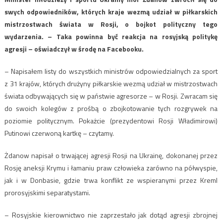
swych odpowiedników, których kraje wezmą udział w piłkarskich
mistrzostwach świata w Rosji, o bojkot polityczny tego
wydarzenia. – Taka powinna być reakcja na rosyjską politykę
agresji – oświadczył w środę na Facebooku.
– Napisałem listy do wszystkich ministrów odpowiedzialnych za sport
z 31 krajów, których drużyny piłkarskie wezmą udział w mistrzostwach
świata odbywających się w państwie agresorze – w Rosji. Zwracam się
do swoich kolegów z prośbą o zbojkotowanie tych rozgrywek na
poziomie politycznym. Pokażcie (prezydentowi Rosji Władimirowi)
Putinowi czerwoną kartkę – czytamy.
Żdanow napisał o trwającej agresji Rosji na Ukrainę, dokonanej przez
Rosję aneksji Krymu i łamaniu praw człowieka zarówno na półwyspie,
jak i w Donbasie, gdzie trwa konflikt ze wspieranymi przez Kreml
prorosyjskimi separatystami.
– Rosyjskie kierownictwo nie zaprzestało jak dotąd agresji zbrojnej