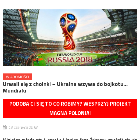
WIADOMOŚCI
Urwali się z choinki – Ukraina wzywa do bojkotu…
Mundialu
PODOBA CI SIĘ TO CO ROBIMY? WESPRZYJ PROJEKT
MAGNA POLONIA!
13 czerwca 2018
Minister młodzieży i sportu Ukrainy Ihor Żdanow zwrócił się do