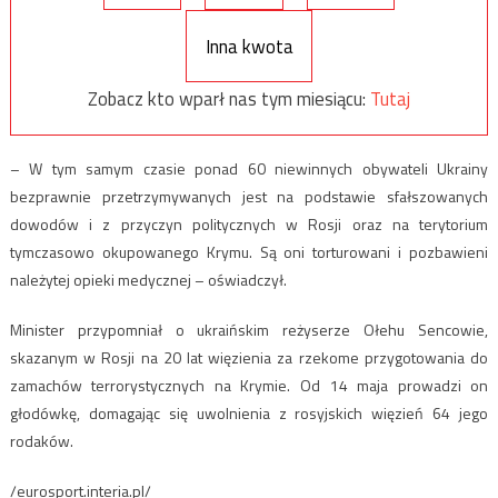
Inna kwota
Zobacz kto wparł nas tym miesiącu:
Tutaj
– W tym samym czasie ponad 60 niewinnych obywateli Ukrainy
bezprawnie przetrzymywanych jest na podstawie sfałszowanych
dowodów i z przyczyn politycznych w Rosji oraz na terytorium
tymczasowo okupowanego Krymu. Są oni torturowani i pozbawieni
należytej opieki medycznej – oświadczył.
Minister przypomniał o ukraińskim reżyserze Ołehu Sencowie,
skazanym w Rosji na 20 lat więzienia za rzekome przygotowania do
zamachów terrorystycznych na Krymie. Od 14 maja prowadzi on
głodówkę, domagając się uwolnienia z rosyjskich więzień 64 jego
rodaków.
/eurosport.interia.pl/