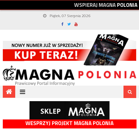
W
S
P
I
E
R
A
J
M
A
G
N
A
P
O
L
O
N
I
A
Piątek, 07 Sierpnia 2026
WESPRZYJ PROJEKT MAGNA POLONIA