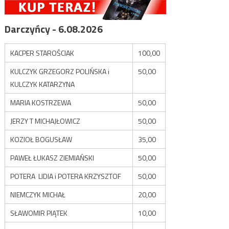
Darczyńcy - 6.08.2026
KACPER STAROŚCIAK
100,00
KULCZYK GRZEGORZ POLIŃSKA i
50,00
KULCZYK KATARZYNA
MARIA KOSTRZEWA
50,00
JERZY T MICHAJŁOWICZ
50,00
KOZIOŁ BOGUSŁAW
35,00
PAWEŁ ŁUKASZ ZIEMIAŃSKI
50,00
POTERA LIDIA i POTERA KRZYSZTOF
50,00
NIEMCZYK MICHAŁ
20,00
SŁAWOMIR PIĄTEK
10,00