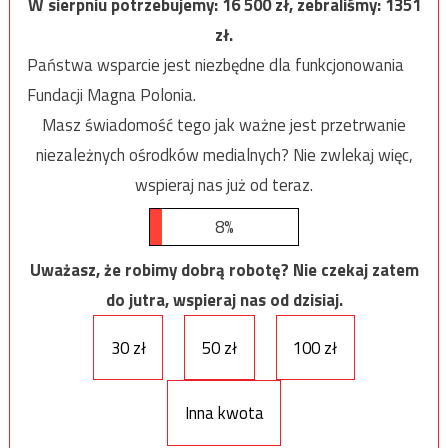
W sierpniu potrzebujemy:
16 500
zł, zebraliśmy:
1351
zł.
Państwa wsparcie jest niezbędne dla funkcjonowania
Fundacji Magna Polonia.
Masz świadomość tego jak ważne jest przetrwanie
niezależnych ośrodków medialnych? Nie zwlekaj więc,
wspieraj nas już od teraz.
8%
Uważasz, że robimy dobrą robotę? Nie czekaj zatem
do jutra, wspieraj nas od dzisiaj.
30 zł
50 zł
100 zł
Inna kwota