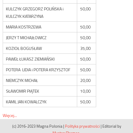
KULCZYK GRZEGORZ POLIŃSKA i
50,00
KULCZYK KATARZYNA
MARIA KOSTRZEWA
50,00
JERZY T MICHAJŁOWICZ
50,00
KOZIOŁ BOGUSŁAW
35,00
PAWEŁ ŁUKASZ ZIEMIAŃSKI
50,00
POTERA LIDIA i POTERA KRZYSZTOF
50,00
NIEMCZYK MICHAŁ
20,00
SŁAWOMIR PIĄTEK
10,00
KAMIL JAN KOWALCZYK
50,00
Więcej...
(c) 2016-2023 Magna Polonia
|
Polityka prywatności
|
Editorial by
MysteryThemes
.