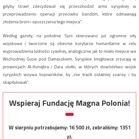
gdyby Izrael zdecydował się przeszkodzić armii syryjskiej w
przeprowadzeniu operacji przeciwko bandom, które odmawiają
złożenia broni i opuszczenia tego miejsca”.
Według gazety, na południe Syrii skierowano już ogromne siły
wojskowe i tworzone są obecnie korytarze humanitarne w celu
wyprowadzenia ludności cywilnej, analogicznie jak to miało miejsce we
Wschodniej Gucie pod Damaszkiem. Syryjskie śmigłowce zrzucają w
prowincjach Al-Kunajtira i Dara ulotki, w których dowództwo wojsk
syryjskich wzywa bojowników, by „nie tracili ostatniej szansy i by
skapitulowali”.
Wspieraj Fundację Magna Polonia!
W sierpniu potrzebujemy:
16 500
zł, zebraliśmy:
1351
zł.