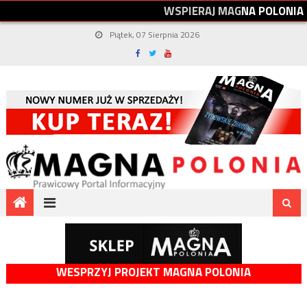
W
S
P
I
E
R
A
J
M
A
G
N
A
P
O
L
O
N
I
A
Piątek, 07 Sierpnia 2026
WESPRZYJ PROJEKT MAGNA POLONIA