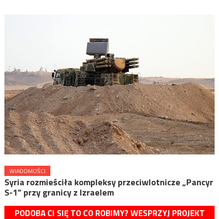
WIADOMOŚCI
Syria rozmieściła kompleksy przeciwlotnicze „Pancyr
S-1” przy granicy z Izraelem
PODOBA CI SIĘ TO CO ROBIMY? WESPRZYJ PROJEKT