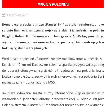
MAGNA POLONIA!
13 czerwca 2018
Kompleksy przeciwlotnicze „Pancyr S-1” zostały rozmieszczone w
rejonie linii rozgraniczenia wojsk syryjskich i izraelskich w pobliżu
Wzgórz Golan. Poinformowała o tym gazeta Al Watar, powołując
się na informacje uzyskane w formacjach szyickich walczących u
boku syryjskich sił rządowych.
Wedle tych doniesień „Pancyry” zostały rozlokowanne w mieście Al-
Kunajtira (40 km od Damaszku) celem wsparcia przygotowujących się
do operacji ofensywnej syryjskich sił rządowych na południu kraju.
Liczba kompleksów przeciwlotniczych skierowanych na południe Syrii
nie jest znana – donosi agencja TASS.
Jak pisze cytowana gazeta, służby informacyjne wojska wyjaśniły, iż
wzmocnienie jednostek obrony przeciwlotniczej w rejonie Wzgórz
Golan systemami „Pancyr S-1” ma charakter prewencyjny „na wypadek,