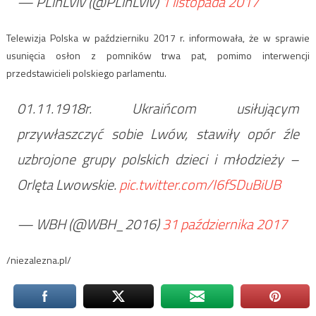
— PLinLviv (@PLinLviv)
1 listopada 2017
Telewizja Polska w październiku 2017 r. informowała, że w sprawie
usunięcia osłon z pomników trwa pat, pomimo interwencji
przedstawicieli polskiego parlamentu.
01.11.1918r. Ukraińcom usiłującym
przywłaszczyć sobie Lwów, stawiły opór źle
uzbrojone grupy polskich dzieci i młodzieży –
Orlęta Lwowskie.
pic.twitter.com/I6fSDuBiUB
— WBH (@WBH_2016)
31 października 2017
/niezalezna.pl/