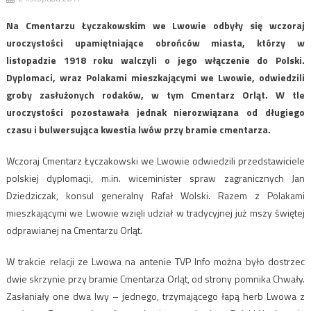
Na Cmentarzu Łyczakowskim we Lwowie odbyły się wczoraj
uroczystości upamiętniające obrońców miasta, którzy w
listopadzie 1918 roku walczyli o jego włączenie do Polski.
Dyplomaci, wraz Polakami mieszkającymi we Lwowie, odwiedzili
groby zasłużonych rodaków, w tym Cmentarz Orląt. W tle
uroczystości pozostawała jednak nierozwiązana od długiego
czasu i bulwersująca kwestia lwów przy bramie cmentarza.
Wczoraj Cmentarz Łyczakowski we Lwowie odwiedzili przedstawiciele
polskiej dyplomacji, m.in. wiceminister spraw zagranicznych Jan
Dziedziczak, konsul generalny Rafał Wolski. Razem z Polakami
mieszkającymi we Lwowie wzięli udział w tradycyjnej już mszy świętej
odprawianej na Cmentarzu Orląt.
W trakcie relacji ze Lwowa na antenie TVP Info można było dostrzec
dwie skrzynie przy bramie Cmentarza Orląt, od strony pomnika Chwały.
Zasłaniały one dwa lwy – jednego, trzymającego łapą herb Lwowa z