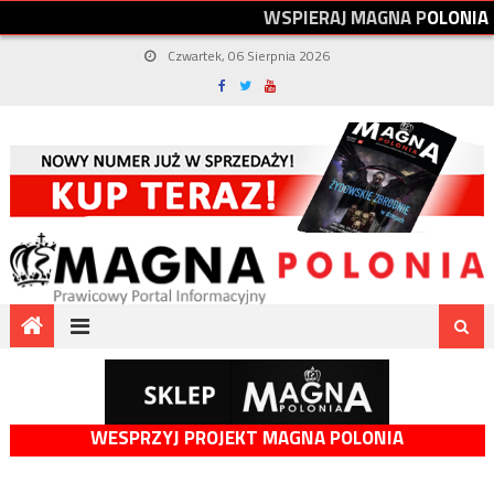
W
S
P
I
E
R
A
J
M
A
G
N
A
P
O
L
O
N
I
A
Czwartek, 06 Sierpnia 2026
WESPRZYJ PROJEKT MAGNA POLONIA