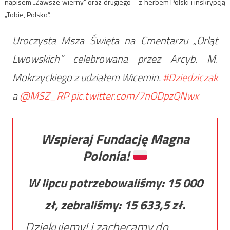
napisem „Zawsze wierny” oraz drugiego – z herbem Polski i inskrypcją
„Tobie, Polsko”.
Uroczysta Msza Święta na Cmentarzu „Orląt
Lwowskich” celebrowana przez Arcyb. M.
Mokrzyckiego z udziałem Wicemin.
#Dziedziczak
a
@MSZ_RP
pic.twitter.com/7nODpzQNwx
Wspieraj Fundację Magna
Polonia!
W lipcu potrzebowaliśmy:
15 000
zł, zebraliśmy:
15 633,5
zł.
Dziękujemy! i zachęcamy do