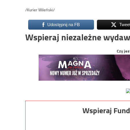
/Kurier Wileński/
Udostępnij na FB
Twee
Wspieraj niezależne wydaw
Czy jes
Wspieraj Fund