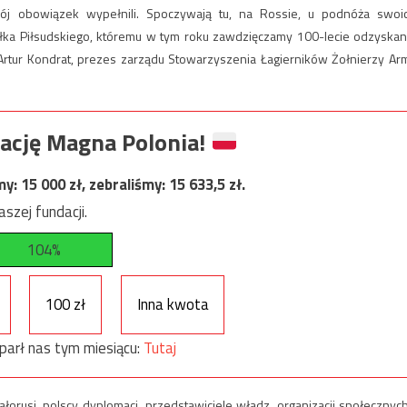
ój obowiązek wypełnili. Spoczywają tu, na Rossie, u podnóża swoi
a Piłsudskiego, któremu w tym roku zawdzięczamy 100-lecie odzyskan
rtur Kondrat, prezes zarządu Stowarzyszenia Łagierników Żołnierzy Arm
ację Magna Polonia!
my:
15 000
zł, zebraliśmy:
15 633,5
zł.
szej fundacji.
104%
100 zł
Inna kwota
parł nas tym miesiącu:
Tutaj
iałorusi, polscy dyplomaci, przedstawiciele władz, organizacji społecznych