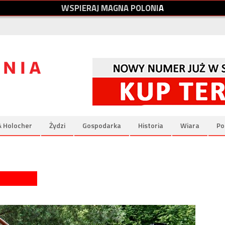
W
S
P
I
E
R
A
J
M
A
G
N
A
P
O
L
O
N
I
A
& Holocher
Żydzi
Gospodarka
Historia
Wiara
Po