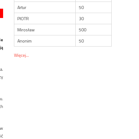
Artur
50
PIOTR
30
Mirosław
500
ie
Anonim
50
ją
Więcej...
a.
zy
u.
ch
 w
ić