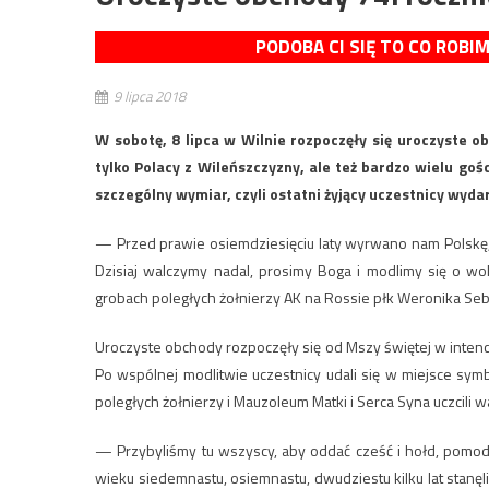
PODOBA CI SIĘ TO CO ROBI
9 lipca 2018
W sobotę, 8 lipca w Wilnie rozpoczęły się uroczyste ob
tylko Polacy z Wileńszczyzny, ale też bardzo wielu gośc
szczególny wymiar, czyli ostatni żyjący uczestnicy wydar
— Przed prawie osiemdziesięciu laty wyrwano nam Polskę, al
Dzisiaj walczymy nadal, prosimy Boga i modlimy się o w
grobach poległych żołnierzy AK na Rossie płk Weronika Seba
Uroczyste obchody rozpoczęły się od Mszy świętej w intencj
Po wspólnej modlitwie uczestnicy udali się w miejsce symb
poległych żołnierzy i Mauzoleum Matki i Serca Syna uczcili 
— Przybyliśmy tu wszyscy, aby oddać cześć i hołd, pomod
wieku siedemnastu, osiemnastu, dwudziestu kilku lat stanęli 