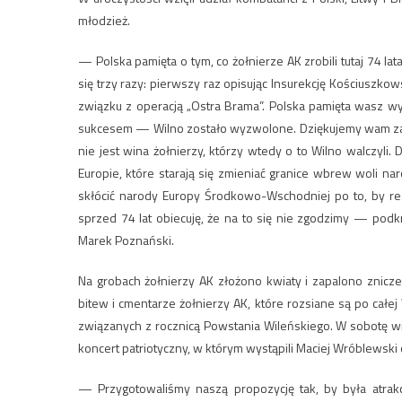
młodzież.
— Polska pamięta o tym, co żołnierze AK zrobili tutaj 74 
się trzy razy: pierwszy raz opisując Insurekcję Kościuszkow
związku z operacją „Ostra Brama”. Polska pamięta wasz w
sukcesem — Wilno zostało wyzwolone. Dziękujemy wam za to. H
nie jest wina żołnierzy, którzy wtedy o to Wilno walczyli. 
Europie, które starają się zmieniać granice wbrew woli naro
skłócić narody Europy Środkowo-Wschodniej po to, by re
sprzed 74 lat obiecuję, że na to się nie zgodzimy — pod
Marek Poznański.
Na grobach żołnierzy AK złożono kwiaty i zapalono znicz
bitew i cmentarze żołnierzy AK, które rozsiane są po cał
związanych z rocznicą Powstania Wileńskiego. W sobotę w
koncert patriotyczny, w którym wystąpili Maciej Wróblewski o
— Przygotowaliśmy naszą propozycję tak, by była atrak