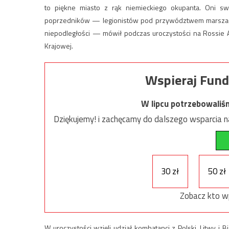
to piękne miasto z rąk niemieckiego okupanta. Oni sw
poprzedników — legionistów pod przywództwem marszałk
niepodległości — mówił podczas uroczystości na Rossie A
Krajowej.
Wspieraj Fund
W lipcu potrzebowaliś
Dziękujemy! i zachęcamy do dalszego wsparcia na
30 zł
50 zł
Zobacz kto w
W uroczystości wzięli udział kombatanci z Polski, Litwy i B