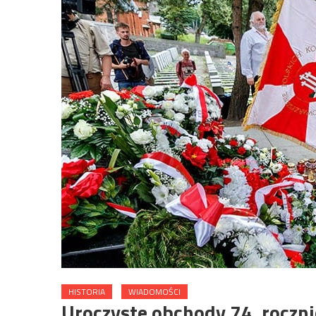
HISTORIA
WIADOMOŚCI
Uroczyste obchody 74. roczni