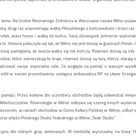
lata temu. Na Grobie Nieznanego Żołnierza w Warszawie nazwa Wilno pojaw
ską, drugi raz wspominając walkę Piłsudskiego z bolszewikami i trzeci raz
ysiłek, wasz honor i walkę do końca. Swój obowiązek żołnierze wykonali
istoria potoczyła się tak, że Wilno nie jest dzisiaj w granicach Polski i 
Dzisiaj pamiętamy, że wasza walka się nie kończy. Również dzisiaj są siły
dów, które zamieszkują te kraje, również dzisiaj są tacy, którzy starają s
alizować swoje imperialne cele. Ze względu na pamięć o waszym wysił
kreślił w swoim przemówieniu zastępca ambasadora RP na Litwie Grzego
e pamięci. Przez kolejne dni uczestnicy obchodów będą odwiedzać miejs
ej Wileńszczyźnie. Równolegle w Wilnie odbywa się szereg innych wydarz
ieczorem, w ramach obchodów w Domu Kultury Polskiej w Wilnie, odbył s
raz artyści Polskiego Studia Teatralnego w Wilnie „Teatr Studio”.
cyjna dla różnych grup wiekowych. W niedzielę wyruszamy na trasę 1