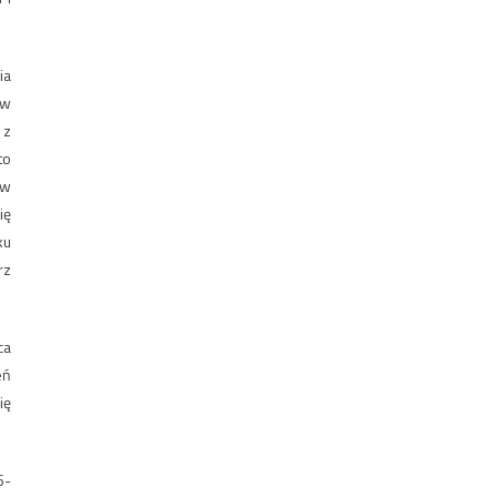
ia
 w
 z
to
 w
ię
ku
rz
ca
eń
ię
6-