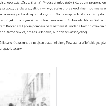
h z operacją „Ostra Brama”. Młodszej młodzieży i dzieciom proponuje
my propozycję dla wszystkich — wycieczkę z przewodnikiem po miejsca
utokarową po bardziej oddalonych od Wilna miejscach. Podeszliśmy do t
śmy projekt i otrzymaliśmy dofinansowanie z Ambasady RP w Wilnie.
yserem Konradem Łęckim pomogła nam natomiast Fundacja Pomoc Polakom 
a Bartoszewicz, prezes Wileńskiej Młodzieży Patriotycznej.
3 lipca w Krawczunach, miejscu ostatniej bitwy Powstania Wileńskiego, gdz
rt patriotyczny.