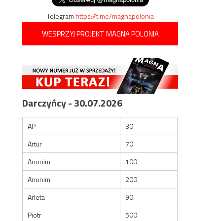
Telegram
https://t.me/magnapolonia
WESPRZYJ PROJEKT MAGNA POLONIA
Darczyńcy - 30.07.2026
AP
30
Artur
70
Anonim
100
Anonim
200
Arleta
90
Piotr
500