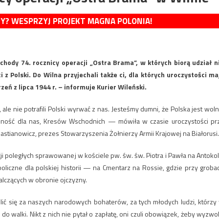
MY? WESPRZYJ PROJEKT MAGNA POLONIA!
chody 74. rocznicy operacji „Ostra Brama”, w których biorą udział n
i z Polski. Do Wilna przyjechali także ci, dla których uroczystości ma
zeń z lipca 1944 r. – informuje Kurier Wileński.
e nie potrafili Polski wyrwać z nas. Jesteśmy dumni, że Polska jest woln
olność dla nas, Kresów Wschodnich — mówiła w czasie uroczystości pr
stianowicz, prezes Stowarzyszenia Żołnierzy Armii Krajowej na Białorusi.
i poległych sprawowanej w kościele pw. św. św. Piotra i Pawła na Antokol
oliczne dla polskiej historii — na Cmentarz na Rossie, gdzie przy groba
walczących w obronie ojczyzny.
lić się za naszych narodowych bohaterów, za tych młodych ludzi, którzy
do walki. Nikt z nich nie pytał o zapłatę, oni czuli obowiązek, żeby wyzwol