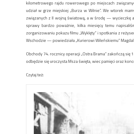
kilometrowego rajdu rowerowego po miejscach związanyc
udział w grze miejskiej „Burza w Wilnie”. We wtorek ma
związanych z II wojną światową, a w środę — wycieczkę a
sprawy bardzo poważnie, kilka miesięcy temu napisali
zorganizowaniu pokazu filmu „Wyklęty” i spotkania z reż
Wschodzie — powiedziała „Kurierowi Wileńskiemu” Magdalen
Obchody 74. rocznicy operacji „Ostra Brama” zakończą się 1
odbędzie się uroczysta Msza święta, wiec pamięci oraz konce
Czytaj też: