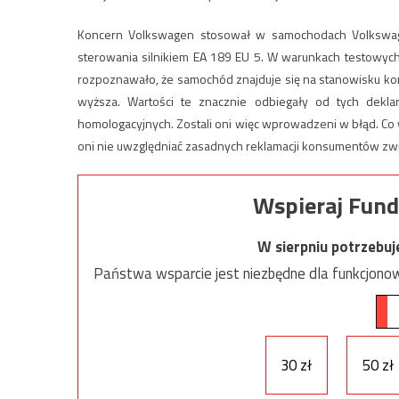
Koncern Volkswagen stosował w samochodach Volkswag
sterowania silnikiem EA 189 EU 5. W warunkach testowych
rozpoznawało, że samochód znajduje się na stanowisku kon
wyższa. Wartości te znacznie odbiegały od tych dek
homologacyjnych. Zostali oni więc wprowadzeni w błąd. Co 
oni nie uwzględniać zasadnych reklamacji konsumentów zw
Wspieraj Fund
W sierpniu potrzebu
Państwa wsparcie jest niezbędne dla funkcjonow
30 zł
50 zł