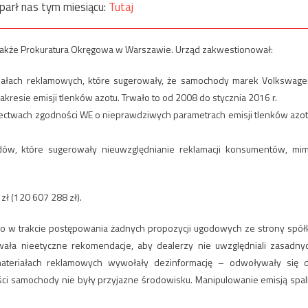
parł nas tym miesiącu:
Tutaj
także Prokuratura Okręgowa w Warszawie. Urząd zakwestionował:
iałach reklamowych, które sugerowały, że samochody marek Volkswage
akresie emisji tlenków azotu. Trwało to od 2008 do stycznia 2016 r.
ctwach zgodności WE o nieprawdziwych parametrach emisji tlenków azot
w, które sugerowały nieuwzględnianie reklamacji konsumentów, mi
ł (120 607 288 zł).
yło w trakcie postępowania żadnych propozycji ugodowych ze strony spółk
ała nieetyczne rekomendacje, aby dealerzy nie uwzględniali zasadny
ateriałach reklamowych wywołały dezinformację – odwoływały się 
ci samochody nie były przyjazne środowisku. Manipulowanie emisją spal