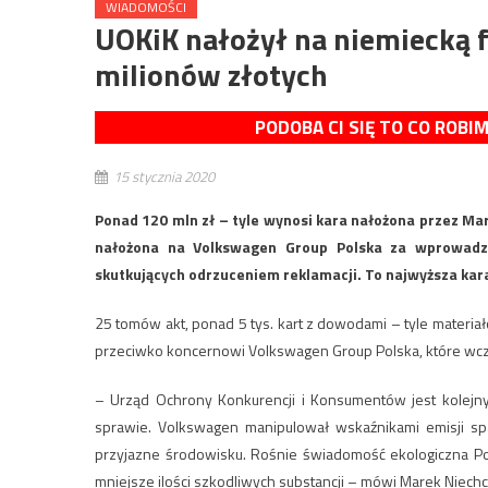
WIADOMOŚCI
UOKiK nałożył na niemiecką f
milionów złotych
PODOBA CI SIĘ TO CO ROBI
15 stycznia 2020
Ponad 120 mln zł – tyle wynosi kara nałożona przez Mar
nałożona na Volkswagen Group Polska za wprowadze
skutkujących odrzuceniem reklamacji. To najwyższa kar
25 tomów akt, ponad 5 tys. kart z dowodami – tyle mater
przeciwko koncernowi Volkswagen Group Polska, które wczo
– Urząd Ochrony Konkurencji i Konsumentów jest kolej
sprawie. Volkswagen manipulował wskaźnikami emisji s
przyjazne środowisku. Rośnie świadomość ekologiczna Po
mniejsze ilości szkodliwych substancji – mówi Marek Niechc