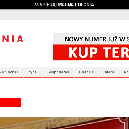
W
S
P
I
E
R
A
J
M
A
G
N
A
P
O
L
O
N
I
A
& Holocher
Żydzi
Gospodarka
Historia
Wiara
Po