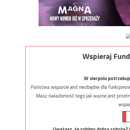
Wspieraj Fund
W sierpniu potrzebu
Państwa wsparcie jest niezbędne dla funkcjonow
Masz świadomość tego jak ważne jest przetrw
wspie
Uważasz, że robimy dobrą robotę? Ni