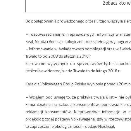
Zobacz kto w
Do postępowania prowadzonego przez urząd włączyła się 
– rozpowszechnianie nieprawdziwych informacji w mater
Seat, Skoda i Audi są ekologiczne oraz spełniają wymogi w z
– informowanie w świadectwach homologacji oraz w świade
Trwało to od 2008 do stycznia 2016 r.
kierowanie wytycznych do sprzedawców tych samochodó
istnienia ewidentnej wady. Trwało to do lutego 2016 r.
Kara dla Volkswagen Group Polska wyniosła ponad 120 mln z
– Wziąłem pod uwagę to, że praktyka trwała 8 lat – nie b
Firma działała na szkodę konsumentów, ponieważ kierow
reklamacji konsumentów. Nieprawdziwe informacje w m
proekologicznej postawy Volkswagena, gdy w rzeczywistoś
to zaprzeczenie ekologiczności – dodaje Niechciał.