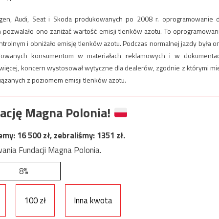
en, Audi, Seat i Skoda produkowanych po 2008 r. oprogramowanie 
 pozwalało ono zaniżać wartość emisji tlenków azotu. To oprogramowan
trolnym i obniżało emisję tlenków azotu. Podczas normalnej jazdy była o
larowanych konsumentom w materiałach reklamowych i w dokumenta
więcej, koncern wystosował wytyczne dla dealerów, zgodnie z którymi mie
iązanych z poziomem emisji tlenków azotu.
ację Magna Polonia!
jemy:
16 500
zł, zebraliśmy:
1351
zł.
ania Fundacji Magna Polonia.
8%
100 zł
Inna kwota