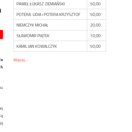
PAWEŁ ŁUKASZ ZIEMIAŃSKI
50,00
0
POTERA LIDIA i POTERA KRZYSZTOF
50,00
NIEMCZYK MICHAŁ
20,00
SŁAWOMIR PIĄTEK
10,00
KAMIL JAN KOWALCZYK
50,00
ła
Więcej...
ch
iu
ej
są
ją