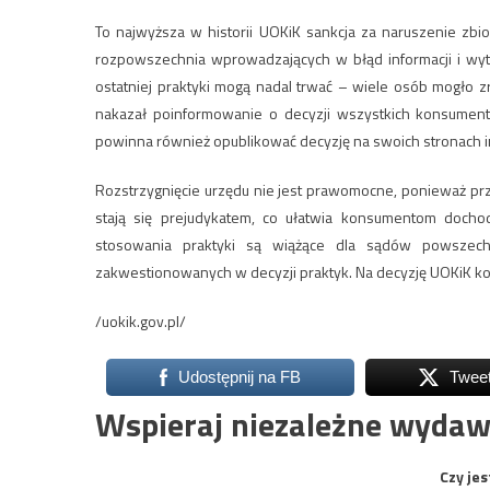
To najwyższa w historii UOKiK sankcja za naruszenie zbi
rozpowszechnia wprowadzających w błąd informacji i wyt
ostatniej praktyki mogą nadal trwać – wiele osób mogło 
nakazał poinformowanie o decyzji wszystkich konsument
powinna również opublikować decyzję na swoich stronach 
Rozstrzygnięcie urzędu nie jest prawomocne, ponieważ pr
stają się prejudykatem, co ułatwia konsumentom docho
stosowania praktyki są wiążące dla sądów powszec
zakwestionowanych w decyzji praktyk. Na decyzję UOKiK ko
/uokik.gov.pl/
Udostępnij na FB
Twee
Wspieraj niezależne wydaw
Czy jes