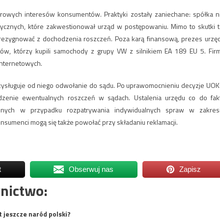
orowych interesów konsumentów. Praktyki zostały zaniechane: spółka n
ycznych, które zakwestionował urząd w postępowaniu. Mimo to skutki t
zrezygnować z dochodzenia roszczeń. Poza karą finansową, prezes urzę
ów, którzy kupili samochody z grupy VW z silnikiem EA 189 EU 5. Fir
internetowych.
zysługuje od niego odwołanie do sądu. Po uprawomocnieniu decyzje UOK
dzenie ewentualnych roszczeń w sądach. Ustalenia urzędu co do fak
hnych w przypadku rozpatrywania indywidualnych spraw w zakres
nsumenci mogą się także powołać przy składaniu reklamacji.
t
Obserwuj nas
Zapisz
nictwo:
t jeszcze naród polski?