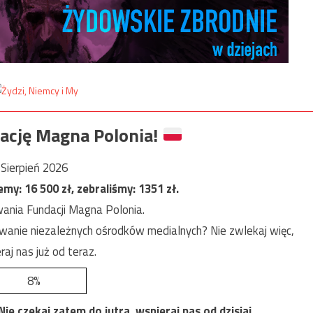
ację Magna Polonia!
Sierpień 2026
jemy:
16 500
zł, zebraliśmy:
1351
zł.
ania Fundacji Magna Polonia.
anie niezależnych ośrodków medialnych? Nie zwlekaj więc,
raj nas już od teraz.
8%
e czekaj zatem do jutra, wspieraj nas od dzisiaj.