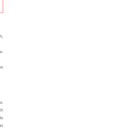
n,
u.
mo
i.
ch
do
in