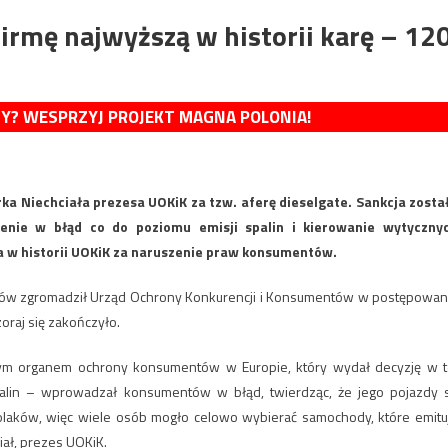
irmę najwyższą w historii karę – 12
MY? WESPRZYJ PROJEKT MAGNA POLONIA!
ka Niechciała prezesa UOKiK za tzw. aferę dieselgate. Sankcja zosta
nie w błąd co do poziomu emisji spalin i kierowanie wytyczny
a w historii UOKiK za naruszenie praw konsumentów.
iałów zgromadził Urząd Ochrony Konkurencji i Konsumentów w postępowan
raj się zakończyło.
nym organem ochrony konsumentów w Europie, który wydał decyzję w t
palin – wprowadzał konsumentów w błąd, twierdząc, że jego pojazdy 
laków, więc wiele osób mogło celowo wybierać samochody, które emitu
iał, prezes UOKiK.