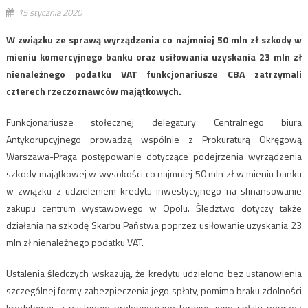
15 stycznia 2020
W związku ze sprawą wyrządzenia co najmniej 50 mln zł szkody w
mieniu komercyjnego banku oraz usiłowania uzyskania 23 mln zł
nienależnego podatku VAT funkcjonariusze CBA zatrzymali
czterech rzeczoznawców majątkowych.
Funkcjonariusze stołecznej delegatury Centralnego biura
Antykorupcyjnego prowadzą wspólnie z Prokuraturą Okręgową
Warszawa-Praga postępowanie dotyczące podejrzenia wyrządzenia
szkody majątkowej w wysokości co najmniej 50 mln zł w mieniu banku
w związku z udzieleniem kredytu inwestycyjnego na sfinansowanie
zakupu centrum wystawowego w Opolu. Śledztwo dotyczy także
działania na szkodę Skarbu Państwa poprzez usiłowanie uzyskania 23
mln zł nienależnego podatku VAT.
Ustalenia śledczych wskazują, że kredytu udzielono bez ustanowienia
szczególnej formy zabezpieczenia jego spłaty, pomimo braku zdolności
kredytowej, a następnie prolongowano terminy jego spłaty poprzez