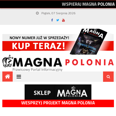
W
S
P
I
E
R
A
J
M
A
G
N
A
P
O
L
O
N
I
A
Piątek, 07 Sierpnia 2026
WESPRZYJ PROJEKT MAGNA POLONIA