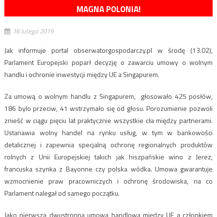
MAGNA POLONIA!
16 lutego 2019
Jak informuje portal obserwatorgospodarczy.pl w środę (13.02),
Parlament Europejski poparł decyzję o zawarciu umowy o wolnym
handlu i ochronie inwestycji między UE a Singapurem.
Za umową o wolnym handlu z Singapurem, głosowało 425 posłów,
186 bylo przeciw, 41 wstrzymało się od głosu. Porozumienie pozwoli
znieść w ciągu pięciu lat praktycznie wszystkie cła między partnerami.
Ustanawia wolny handel na rynku usług, w tym w bankowości
detalicznej i zapewnia specjalną ochronę regionalnych produktów
rolnych z Unii Europejskiej takich jak hiszpańskie wino z Jerez,
francuska szynka z Bayonne czy polska wódka. Umowa gwarantuje
wzmocnienie praw pracowniczych i ochronę środowiska, na co
Parlament nalegał od samego początku.
Jako pierwsza dwustronna umowa handlowa między UE a członkiem