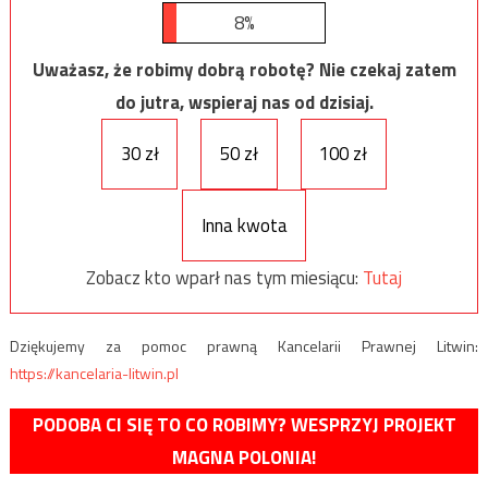
8%
Uważasz, że robimy dobrą robotę? Nie czekaj zatem
do jutra, wspieraj nas od dzisiaj.
30 zł
50 zł
100 zł
Inna kwota
Zobacz kto wparł nas tym miesiącu:
Tutaj
Dziękujemy za pomoc prawną Kancelarii Prawnej Litwin:
https://kancelaria-litwin.pl
PODOBA CI SIĘ TO CO ROBIMY? WESPRZYJ PROJEKT
MAGNA POLONIA!