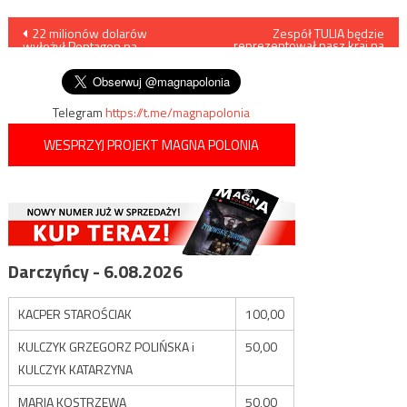
Nawigacja
22 milionów dolarów
Zespół TULIA będzie
reprezentował nasz kraj na
wyłożył Pentagon na
Eurowizji
wpisu
tropienie… UFO
Telegram
https://t.me/magnapolonia
WESPRZYJ PROJEKT MAGNA POLONIA
Darczyńcy - 6.08.2026
KACPER STAROŚCIAK
100,00
KULCZYK GRZEGORZ POLIŃSKA i
50,00
KULCZYK KATARZYNA
MARIA KOSTRZEWA
50,00