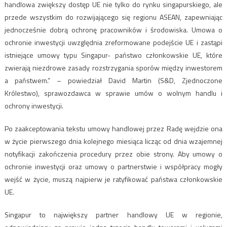
handlowa zwiększy dostęp UE nie tylko do rynku singapurskiego, ale
przede wszystkim do rozwijającego się regionu ASEAN, zapewniając
jednocześnie dobrą ochronę pracowników i środowiska. Umowa o
ochronie inwestycji uwzględnia zreformowane podejście UE i zastąpi
istniejące umowy typu Singapur- państwo członkowskie UE, które
zwierają niezdrowe zasady rozstrzygania sporów między inwestorem
a państwem.” – powiedział David Martin (S&D, Zjednoczone
Królestwo), sprawozdawca w sprawie umów o wolnym handlu i
ochrony inwestycji.
Po zaakceptowania tekstu umowy handlowej przez Radę wejdzie ona
w życie pierwszego dnia kolejnego miesiąca licząc od dnia wzajemnej
notyfikacji zakończenia procedury przez obie strony. Aby umowy o
ochronie inwestycji oraz umowy o partnerstwie i współpracy mogły
wejść w życie, muszą najpierw je ratyfikować państwa członkowskie
UE.
Singapur to największy partner handlowy UE w regionie,