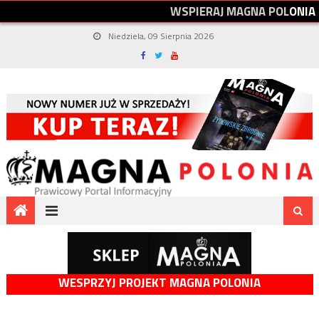
W
S
P
I
E
R
A
J
M
A
G
N
A
P
O
L
O
N
I
A
Niedziela, 09 Sierpnia 2026
WESPRZYJ PROJEKT MAGNA POLONIA