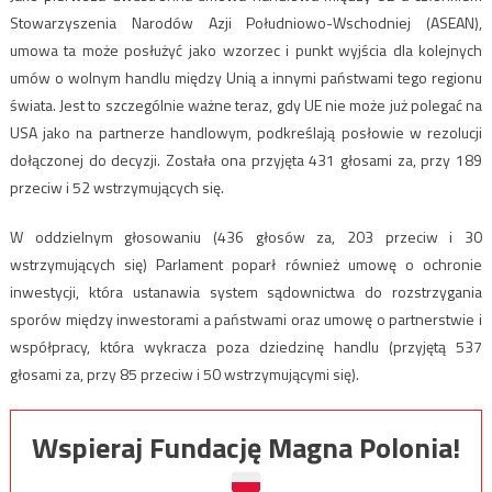
Stowarzyszenia Narodów Azji Południowo-Wschodniej (ASEAN),
umowa ta może posłużyć jako wzorzec i punkt wyjścia dla kolejnych
umów o wolnym handlu między Unią a innymi państwami tego regionu
świata. Jest to szczególnie ważne teraz, gdy UE nie może już polegać na
USA jako na partnerze handlowym, podkreślają posłowie w rezolucji
dołączonej do decyzji. Została ona przyjęta 431 głosami za, przy 189
przeciw i 52 wstrzymujących się.
W oddzielnym głosowaniu (436 głosów za, 203 przeciw i 30
wstrzymujących się) Parlament poparł również umowę o ochronie
inwestycji, która ustanawia system sądownictwa do rozstrzygania
sporów między inwestorami a państwami oraz umowę o partnerstwie i
współpracy, która wykracza poza dziedzinę handlu (przyjętą 537
głosami za, przy 85 przeciw i 50 wstrzymującymi się).
Wspieraj Fundację Magna Polonia!