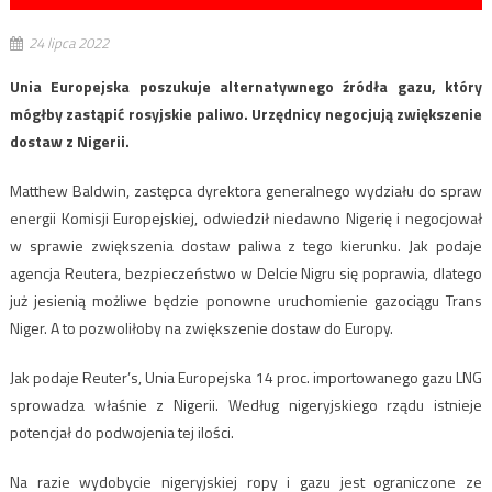
24 lipca 2022
Unia Europejska poszukuje alternatywnego źródła gazu, który
mógłby zastąpić rosyjskie paliwo. Urzędnicy negocjują zwiększenie
dostaw z Nigerii.
Matthew Baldwin, zastępca dyrektora generalnego wydziału do spraw
energii Komisji Europejskiej, odwiedził niedawno Nigerię i negocjował
w sprawie zwiększenia dostaw paliwa z tego kierunku. Jak podaje
agencja Reutera, bezpieczeństwo w Delcie Nigru się poprawia, dlatego
już jesienią możliwe będzie ponowne uruchomienie gazociągu Trans
Niger. A to pozwoliłoby na zwiększenie dostaw do Europy.
Jak podaje Reuter’s, Unia Europejska 14 proc. importowanego gazu LNG
sprowadza właśnie z Nigerii. Według nigeryjskiego rządu istnieje
potencjał do podwojenia tej ilości.
Na razie wydobycie nigeryjskiej ropy i gazu jest ograniczone ze