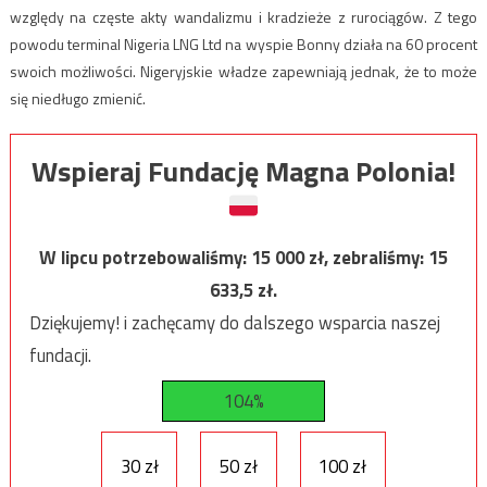
względy na częste akty wandalizmu i kradzieże z rurociągów. Z tego
powodu terminal Nigeria LNG Ltd na wyspie Bonny działa na 60 procent
swoich możliwości. Nigeryjskie władze zapewniają jednak, że to może
się niedługo zmienić.
Wspieraj Fundację Magna Polonia!
W lipcu potrzebowaliśmy:
15 000
zł, zebraliśmy:
15
633,5
zł.
Dziękujemy! i zachęcamy do dalszego wsparcia naszej
fundacji.
104%
30 zł
50 zł
100 zł