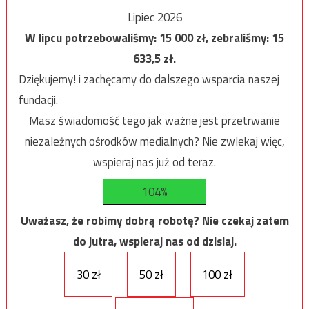
Lipiec 2026
W lipcu potrzebowaliśmy:
15 000
zł, zebraliśmy:
15
633,5
zł.
Dziękujemy! i zachęcamy do dalszego wsparcia naszej
fundacji.
Masz świadomość tego jak ważne jest przetrwanie
niezależnych ośrodków medialnych? Nie zwlekaj więc,
wspieraj nas już od teraz.
104%
Uważasz, że robimy dobrą robotę? Nie czekaj zatem
do jutra, wspieraj nas od dzisiaj.
30 zł
50 zł
100 zł