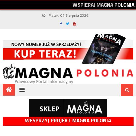
W
S
P
I
E
R
A
J
M
A
G
N
A
P
O
L
O
N
I
A
Piątek, 07 Sierpnia 2026
WESPRZYJ PROJEKT MAGNA POLONIA