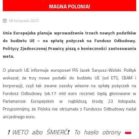
MAGNA POLONIA!
18 listopada 2022
Unia Europejska planuje wprowadzenie trzech nowych podatków
do budżetu UE – na spłatę pożyczek na Fundusz Odbudowy.
Politycy Zjednoczonej Prawicy piszą o konieczności zastosowania
weta.
O planach UE informuje europoseł PiS Jacek Saryusz-Wolski. Polityk
wskazał, że trzy nowe podatki do budżetu UE (od ETS, CBAM i
korporacji), czyli tak zwane zasoby własne na spłatę pożyczek na
Fundusz Odbudowy (ok.17 mld euro rocznie) będą głosowane w
Parlamencie Europejskim w najbliższą środę 23 listopada.
Przypomnijmy, że Polska nie otrzymała z Funduszu Odbudowy nadal
ani jednego euro.
❗️
WETO albo ŚMIERĆ
❗️
To hasło obrony