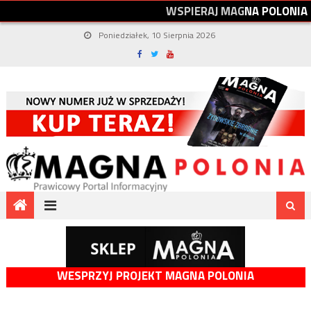
W
S
P
I
E
R
A
J
M
A
G
N
A
P
O
L
O
N
I
A
Poniedziałek, 10 Sierpnia 2026
WESPRZYJ PROJEKT MAGNA POLONIA