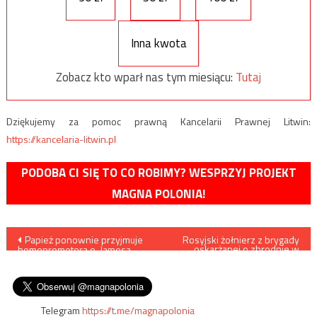
Inna kwota
Zobacz kto wparł nas tym miesiącu:
Tutaj
Dziękujemy za pomoc prawną Kancelarii Prawnej Litwin:
https://kancelaria-litwin.pl
PODOBA CI SIĘ TO CO ROBIMY? WESPRZYJ PROJEKT
MAGNA POLONIA!
Nawigacja
Papież ponownie przyjmuje
Rosyjski żołnierz z brygady
oskarżanej o zbrodnie w
homopromotora o. Jamesa
Buczy uciekł do Hiszpanii i
wpisu
Martina SJ. Rozmawiano o
chce zeznawać w sprawie
„katolikach LGBTQ”
zbrodni Rosjan
Telegram
https://t.me/magnapolonia