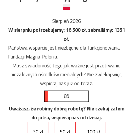
Sierpień 2026
W sierpniu potrzebujemy:
16 500
zł, zebraliśmy:
1351
zł.
Państwa wsparcie jest niezbędne dla funkcjonowania
Fundacji Magna Polonia.
Masz świadomość tego jak ważne jest przetrwanie
niezależnych ośrodków medialnych? Nie zwlekaj więc,
wspieraj nas już od teraz.
8%
Uważasz, że robimy dobrą robotę? Nie czekaj zatem
do jutra, wspieraj nas od dzisiaj.
30 zł
50 zł
100 zł