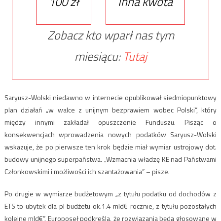
100 zł
Inna kwota
Zobacz kto wparł nas tym
miesiącu:
Tutaj
Saryusz-Wolski niedawno w internecie opublikował siedmiopunktowy
plan działań „w walce z unijnym bezprawiem wobec Polski”, który
między innymi zakładał opuszczenie Funduszu. Pisząc o
konsekwencjach wprowadzenia nowych podatków Saryusz-Wolski
wskazuje, że po pierwsze ten krok będzie miał wymiar ustrojowy dot.
budowy unijnego superpaństwa. „Wzmacnia władzę KE nad Państwami
Członkowskimi i możliwości ich szantażowania” – pisze.
Po drugie w wymiarze budżetowym „z tytułu podatku od dochodów z
ETS to ubytek dla pl budżetu ok.1.4 mld€ rocznie, z tytułu pozostałych
kolejne mld€”. Europoseł podkreśla, że rozwiązania będą głosowane w