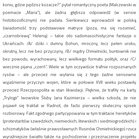
koniu, gdzie pędzisz kozacze?” pytał romantyczny poeta (Malczewski w
poemacie „Maria”), ale żadna głębsza odpowiedź (w sensie
histotiozoficznym) nie padała. Sienkiewicz wprowadził w polską
świadomość trzy podstawowe matryce (poza, ma się rozumieć,
„czarnobrewą” Heleną) – takie oto sadomasochistyczne fantazje o
Ukraińcach: /A/ dziki i dumny Bohun, mroczny, lecz pełen uroku,
okrutny, lecz nie bez przyczyny, /B/ mądry Chmielnicki, buntownik nie
bez powodu, wyrachowany, lecz wielkiego formatu polityk, oraz /C/
wiecznie pijana „czerń”. Wiele w tym oczywiście trafnie rozpoznanych
rysów – ale przecież nie wyłania się z tego żadne sensowne
wyjaśnienie przyczyn wojen, które w połowie XVII wieku postawiły
przecież Rzeczpospolita w stan likwidacji. Pięknie, że trafiły na karty
„Trylogii” lwowskie Śluby Jana Kazimierza – wielka szkoda, że nie
pojawił się traktat w Radnot, de facto pierwszy skuteczny spisek
rozbiorowy. Fakt zgodnego partycypowania w tym traktacie heretyków
(protestantów szwedzkich, niemieckich, litewskich i siedmiogrodzkich) i
schizmatyków (właśnie prawosławnych Rusinów Chmielnickiego) rzuca
wyraźniejsze światło także na pochodzenie i przeznaczenie projektu