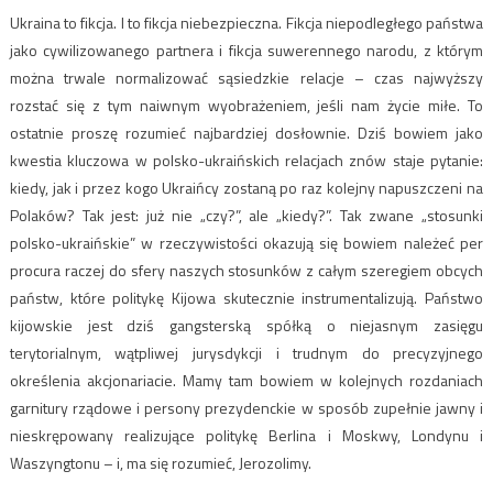
Ukraina to fikcja. I to fikcja niebezpieczna. Fikcja niepodległego państwa
jako cywilizowanego partnera i fikcja suwerennego narodu, z którym
można trwale normalizować sąsiedzkie relacje – czas najwyższy
rozstać się z tym naiwnym wyobrażeniem, jeśli nam życie miłe. To
ostatnie proszę rozumieć najbardziej dosłownie. Dziś bowiem jako
kwestia kluczowa w polsko-ukraińskich relacjach znów staje pytanie:
kiedy, jak i przez kogo Ukraińcy zostaną po raz kolejny napuszczeni na
Polaków? Tak jest: już nie „czy?”, ale „kiedy?”. Tak zwane „stosunki
polsko-ukraińskie” w rzeczywistości okazują się bowiem należeć per
procura raczej do sfery naszych stosunków z całym szeregiem obcych
państw, które politykę Kijowa skutecznie instrumentalizują. Państwo
kijowskie jest dziś gangsterską spółką o niejasnym zasięgu
terytorialnym, wątpliwej jurysdykcji i trudnym do precyzyjnego
określenia akcjonariacie. Mamy tam bowiem w kolejnych rozdaniach
garnitury rządowe i persony prezydenckie w sposób zupełnie jawny i
nieskrępowany realizujące politykę Berlina i Moskwy, Londynu i
Waszyngtonu – i, ma się rozumieć, Jerozolimy.