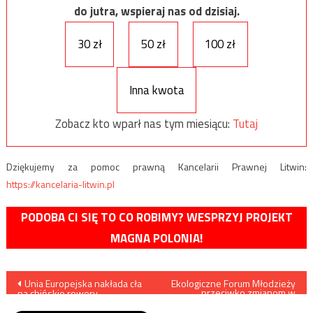
do jutra, wspieraj nas od dzisiaj.
30 zł
50 zł
100 zł
Inna kwota
Zobacz kto wparł nas tym miesiącu:
Tutaj
Dziękujemy za pomoc prawną Kancelarii Prawnej Litwin:
https://kancelaria-litwin.pl
PODOBA CI SIĘ TO CO ROBIMY? WESPRZYJ PROJEKT
MAGNA POLONIA!
Nawigacja
Unia Europejska nakłada cła
Ekologiczne Forum Młodzieży
przeciwko zmianom w
na chińskie rowery
ustawie o Lasach
wpisu
elektryczne
Państwowych