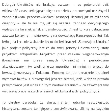
Dobrych Ukraińców nie brakuje, owszem – co potwierdzi dziś
większość z nas, stykających się na co dzień z pracowitymi, usłużnymi i
zapobiegliwymi przedstawicielami rosnącej, liczonej już w milionach
diaspory – ale to nie ma, jak się okazuje, żadnego decydującego
wpływu na kurs ukraińskiej państwowości. A jest to kurs ostatecznie
zawsze kolizyjny – nakierowany na dewastację Rzeczypospolitej. Tak
było, jest i nic nie wskazuje, by miało być inaczej: „Samostijna Ukraina”
jako projekt polityczny jest co do swej genezy i niezmiennej istoty
projektem antypolskim. Projektem przed wiekami wygenerowanym
(bynajmniej nie przez samych Ukraińców) i periodycznie
aktywizowanym (w wielkiej grze imperiów), ni mniej, ni więcej, do
krwawej rozprawy z Polakami. Pomimo tak jednoznacznie brutalnej
wymowy faktów z niewygasłej jeszcze historii, dziś wciąż ta prawda
przyjmowana jest u nas z dużym niedowierzaniem – co zawdzięczamy
wytrwałej pracy naszych własnych elit kulturalnych i politycznych.
To okrutny paradoks, że akurat na tym odcinku rzeczywistość
historyczna została tak głęboko zmistyfikowana. „Ej, ty na szybkim