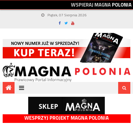
W
S
P
I
E
R
A
J
M
A
G
N
A
P
O
L
O
N
I
A
Piątek, 07 Sierpnia 2026
WESPRZYJ PROJEKT MAGNA POLONIA