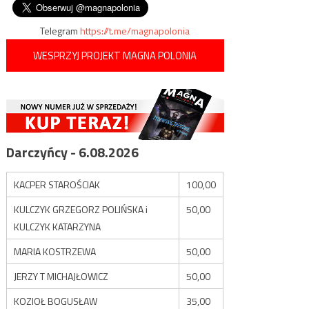
Telegram
https://t.me/magnapolonia
WESPRZYJ PROJEKT MAGNA POLONIA
Darczyńcy - 6.08.2026
KACPER STAROŚCIAK
100,00
KULCZYK GRZEGORZ POLIŃSKA i
50,00
KULCZYK KATARZYNA
MARIA KOSTRZEWA
50,00
JERZY T MICHAJŁOWICZ
50,00
KOZIOŁ BOGUSŁAW
35,00