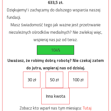
633,5
zł.
Dziękujemy! i zachęcamy do dalszego wsparcia naszej
fundacji.
Masz świadomość tego jak ważne jest przetrwanie
niezależnych ośrodków medialnych? Nie zwlekaj więc,
wspieraj nas już od teraz.
104%
Uważasz, że robimy dobrą robotę? Nie czekaj zatem
do jutra, wspieraj nas od dzisiaj.
30 zł
50 zł
100 zł
Inna kwota
Zobacz kto wparł nas tym miesiącu:
Tutaj