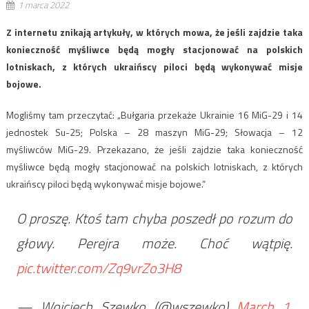
1 marca 2022
Z internetu znikają artykuły, w których mowa, że jeśli zajdzie taka
konieczność myśliwce będą mogły stacjonować na polskich
lotniskach, z których ukraińscy piloci będą wykonywać misje
bojowe.
Mogliśmy tam przeczytać: „Bułgaria przekaże Ukrainie 16 MiG-29 i 14
jednostek Su-25; Polska – 28 maszyn MiG-29; Słowacja – 12
myśliwców MiG-29. Przekazano, że jeśli zajdzie taka konieczność
myśliwce będą mogły stacjonować na polskich lotniskach, z których
ukraińscy piloci będą wykonywać misje bojowe.”
O proszę. Ktoś tam chyba poszedł po rozum do
głowy. Perejra może. Choć wątpię.
pic.twitter.com/Zq9vrZo3H8
— Wojciech Szewko (@wszewko)
March 1,