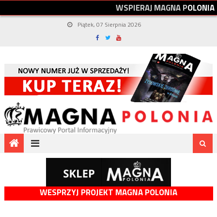
W
S
P
I
E
R
A
J
M
A
G
N
A
P
O
L
O
N
I
A
Piątek, 07 Sierpnia 2026
WESPRZYJ PROJEKT MAGNA POLONIA