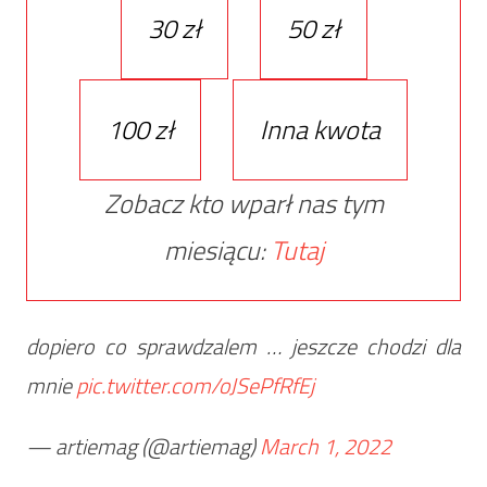
30 zł
50 zł
100 zł
Inna kwota
Zobacz kto wparł nas tym
miesiącu:
Tutaj
dopiero co sprawdzalem … jeszcze chodzi dla
mnie
pic.twitter.com/oJSePfRfEj
— artiemag (@artiemag)
March 1, 2022