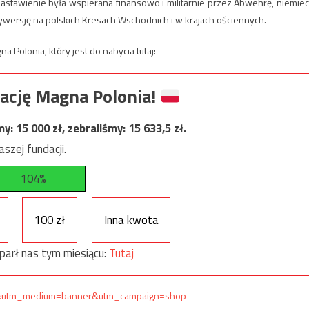
stawienie była wspierana finansowo i militarnie przez Abwehrę, niemiec
 dywersję na polskich Kresach Wschodnich i w krajach ościennych.
Polonia, który jest do nabycia tutaj:
ację Magna Polonia!
my:
15 000
zł, zebraliśmy:
15 633,5
zł.
szej fundacji.
104%
100 zł
Inna kwota
parł nas tym miesiącu:
Tutaj
tal&utm_medium=banner&utm_campaign=shop