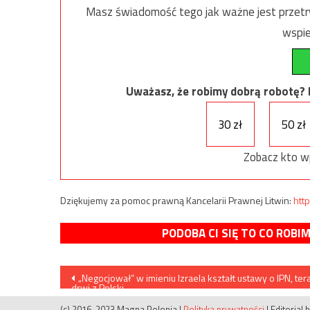
Masz świadomość tego jak ważne jest przetrw
wspie
Uważasz, że robimy dobrą robotę? Ni
30 zł
50 zł
Zobacz kto w
Dziękujemy za pomoc prawną Kancelarii Prawnej Litwin:
http
PODOBA CI SIĘ TO CO ROBI
Nawigacja
„Negocjował” w imieniu Izraela kształt ustawy o IPN, ter
drwi z Polski
wpisu
(c) 2016-2023 Magna Polonia
|
Polityka prywatności
|
Editorial 