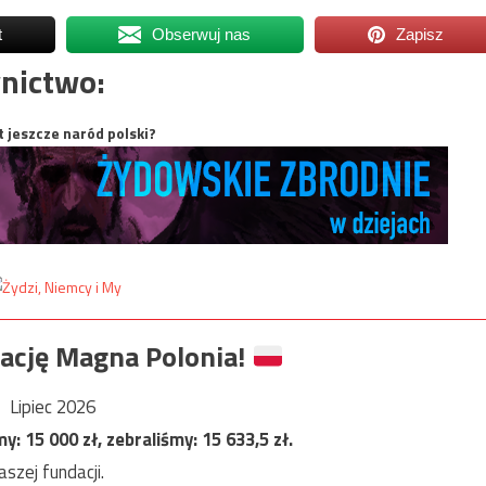
t
Obserwuj nas
Zapisz
nictwo:
t jeszcze naród polski?
ację Magna Polonia!
Lipiec 2026
my:
15 000
zł, zebraliśmy:
15 633,5
zł.
szej fundacji.