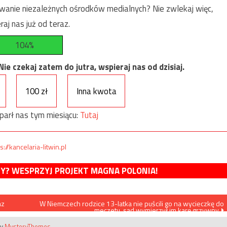
anie niezależnych ośrodków medialnych? Nie zwlekaj więc,
raj nas już od teraz.
104%
e czekaj zatem do jutra, wspieraj nas od dzisiaj.
100 zł
Inna kwota
parł nas tym miesiącu:
Tutaj
s://kancelaria-litwin.pl
MY? WESPRZYJ PROJEKT MAGNA POLONIA!
az
W Niemczech rodzice 13-latka nie puścili go na wycieczkę do
meczetu, sąd wymierzył im karę grzywny
by
MysteryThemes
.