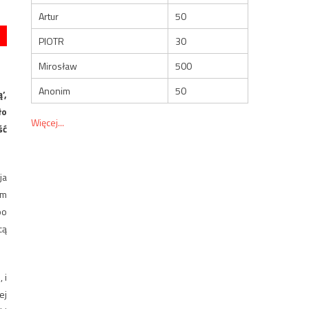
Artur
50
PIOTR
30
Mirosław
500
Anonim
50
’,
ło
Więcej...
ść
ja
ym
po
cą
 i
ej