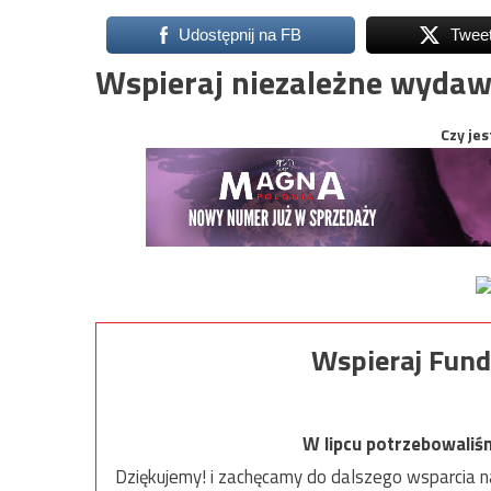
Udostępnij na FB
Twee
Wspieraj niezależne wydaw
Czy jes
Wspieraj Fund
W lipcu potrzebowaliś
Dziękujemy! i zachęcamy do dalszego wsparcia na