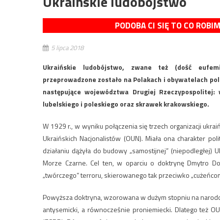
Ukraińskie ludobójstwo
PODOBA CI SIĘ TO CO ROBI
5 lipca 2018
Ukraińskie ludobójstwo, zwane też (dość eufemist
przeprowadzone zostało na Polakach i obywatelach pol
następujące województwa Drugiej Rzeczypospolitej: w
lubelskiego i poleskiego oraz skrawek krakowskiego.
W 1929 r., w wyniku połączenia się trzech organizacji uk
Ukraińskich Nacjonalistów (OUN). Miała ona charakter pol
działaniu dążyła do budowy „samostijnej” (niepodległej)
Morze Czarne. Cel ten, w oparciu o doktrynę Dmytro Doc
„twórczego” terroru, skierowanego tak przeciwko „cużeńcom”
Powyższa doktryna, wzorowana w dużym stopniu na narodowy
antysemicki, a równocześnie proniemiecki. Dlatego też OU