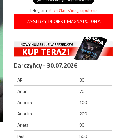
Telegram
https://t.me/magnapolonia
WESPRZYJ PROJEKT MAGNA POLONIA
Darczyńcy - 30.07.2026
AP
30
Artur
70
Anonim
100
Anonim
200
Arleta
90
Piotr
500