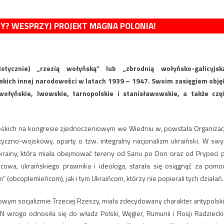
MY? WESPRZYJ PROJEKT MAGNA POLONIA!
ycznie) „rzezią wołyńską” lub „zbrodnią wołyńsko-galicyjską
skich innej narodowości w latach 1939 – 1947. Swoim zasięgiem obję
ołyńskie, lwowskie, tarnopolskie i stanisławowskie, a także czę
raińskich na kongresie zjednoczeniowym we Wiedniu w, powstała Organizac
ityczno-wojskowy, oparty o tzw. integralny nacjonalizm ukraiński. W sw
 Ukrainy, która miała obejmować tereny od Sanu po Don oraz od Prypeci 
owa, ukraińskiego prawnika i ideologa, starała się osiągnąć za pomo
 (obcoplemieńcom), jak i tym Ukraińcom, którzy nie popierali tych działań.
m socjalizmie Trzeciej Rzeszy, miała zdecydowany charakter antypolski,
N wrogo odnosiła się do władz Polski, Węgier, Rumunii i Rosji Radziecki