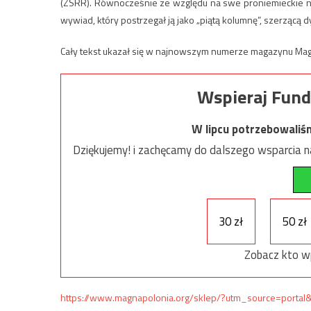
(ZSRR). Równocześnie ze względu na swe proniemieckie na
wywiad, który postrzegał ją jako „piątą kolumnę”, szerzącą
Cały tekst ukazał się w najnowszym numerze magazynu Magna 
Wspieraj Fund
W lipcu potrzebowaliś
Dziękujemy! i zachęcamy do dalszego wsparcia na
30 zł
50 zł
Zobacz kto w
https://www.magnapolonia.org/sklep/?utm_source=por