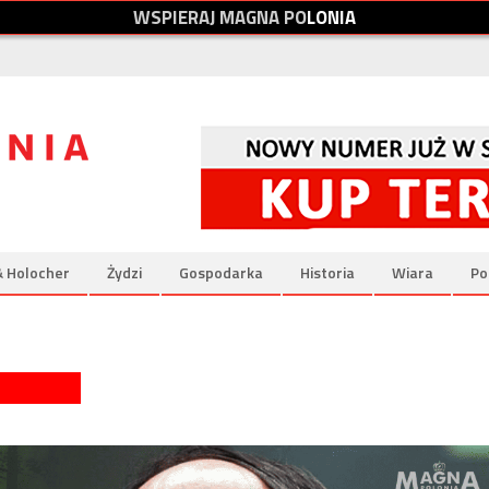
W
S
P
I
E
R
A
J
M
A
G
N
A
P
O
L
O
N
I
A
& Holocher
Żydzi
Gospodarka
Historia
Wiara
Po