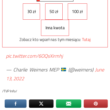
30 zł
50 zł
100 zł
Inna kwota
Zobacz kto wparł nas tym miesiącu:
Tutaj
pic.twitter.com/6OQsXirmhj
— Charlie Weimers MEP
(@weimers)
June
13, 2022
/TVP Info/