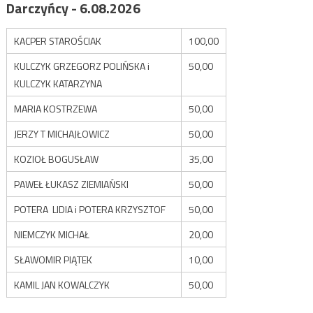
Darczyńcy - 6.08.2026
KACPER STAROŚCIAK
100,00
KULCZYK GRZEGORZ POLIŃSKA i
50,00
KULCZYK KATARZYNA
MARIA KOSTRZEWA
50,00
JERZY T MICHAJŁOWICZ
50,00
KOZIOŁ BOGUSŁAW
35,00
PAWEŁ ŁUKASZ ZIEMIAŃSKI
50,00
POTERA LIDIA i POTERA KRZYSZTOF
50,00
NIEMCZYK MICHAŁ
20,00
SŁAWOMIR PIĄTEK
10,00
KAMIL JAN KOWALCZYK
50,00