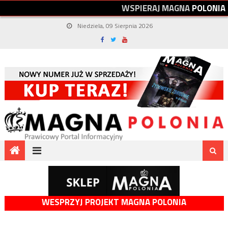
W
S
P
I
E
R
A
J
M
A
G
N
A
P
O
L
O
N
I
A
Niedziela, 09 Sierpnia 2026
WESPRZYJ PROJEKT MAGNA POLONIA