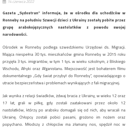
14 czerwca 2022
Gazeta „Sydostran” informuje, że w ośrodku dla uchodźców w
Ronneby na południu Szwecji dzieci z Ukrainy zostały pobite przez
grupę arabskojęzycznych nastolatków z powodu swojej
narodowości.
Ośrodek w Ronneby podlega szwedzkiemu Urzędowi ds. Migracji.
Mająca niespełna 30 tys. mieszkańców gmina Ronneby w 2015 roku
przyjęła 3 tys. imigrantów, w tym 1 tys. w wieku szkolnym, z Bliskiego
Wschodu, Afryki oraz Afganistanu. Miejscowość jest bohaterem filmu
dokumentalnego „Gdy świat przybył do Ronneby”, opowiadającego o
utracie bezpieczeństwa i problemach wynikających z fali migracyjnej.
Jak wynika z relacji świadków, żdwaj bracia z Ukrainy, w wieku 12 oraz
17 lat, grali w piłkę, gdy zostali zaatakowani przez około 12
nastolatków, którzy po arabsku domagali się od nich, aby wracali na
Ukrainę. Chłopcy zostali pobici pasami, grożono im nożem oraz
popychano. Młodszy z chłopców ma złamany nos, spędził noc w