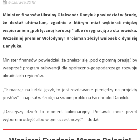
6 czerwca 2018
Minister finansów Ukrainy Ołeksandr Danyluk powiedział w środę,
że dostał ultimatum, zgodnie z którym miał wybierać między
wspieraniem „politycznej korupcji” albo rezygnacją ze stanowiska.
Wcześniej premier Wołodymyr Hrojsman złożył wniosek o dymisję
Danyluka.
Minister finansów powiedział, że znalazł się „pod ogromną presją”, by
wesprzeć program subwencji dla społeczno-gospodarczego rozwoju
ukraińskich regionów.
„Tłumacząc na ludzki język, to jest rozdawanie pieniędzy na projekty
posłów” – napisał w środę na swoim profilu na Facebooku Danyluk.
„Dzisiejszy dzień to moment kulminacyjny. Postawili mnie przed
wyborem: odejść albo w tym uczestniczyć” – dodał.