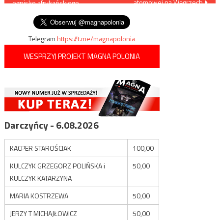
atomowej na Węgrzech
ognisko afrykańskiego
wpisu
pomoru świń
Telegram
https://t.me/magnapolonia
WESPRZYJ PROJEKT MAGNA POLONIA
Darczyńcy - 6.08.2026
KACPER STAROŚCIAK
100,00
KULCZYK GRZEGORZ POLIŃSKA i
50,00
KULCZYK KATARZYNA
MARIA KOSTRZEWA
50,00
JERZY T MICHAJŁOWICZ
50,00