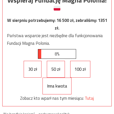
Wspieraj Fundację Magna Polonia!
W sierpniu potrzebujemy:
16 500
zł, zebraliśmy:
1351
zł.
Państwa wsparcie jest niezbędne dla funkcjonowania
Fundacji Magna Polonia.
8%
30 zł
50 zł
100 zł
Inna kwota
Zobacz kto wparł nas tym miesiącu:
Tutaj
„Nie handluję krajem” – podsumował polityk.