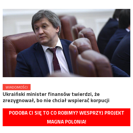
WIADOMOŚCI
Ukraiński minister finansów twierdzi, że
zrezygnował, bo nie chciał wspierać korpucji
PODOBA CI SIĘ TO CO ROBIMY? WESPRZYJ PROJEKT
MAGNA POLONIA!