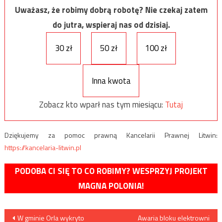
Uważasz, że robimy dobrą robotę? Nie czekaj zatem
do jutra, wspieraj nas od dzisiaj.
30 zł
50 zł
100 zł
Inna kwota
Zobacz kto wparł nas tym miesiącu:
Tutaj
Dziękujemy za pomoc prawną Kancelarii Prawnej Litwin:
https://kancelaria-litwin.pl
PODOBA CI SIĘ TO CO ROBIMY? WESPRZYJ PROJEKT
MAGNA POLONIA!
Nawigacja
W gminie Orla wykryto
Awaria bloku elektrowni