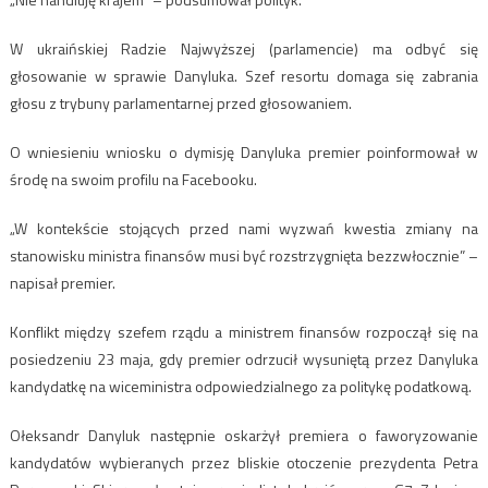
W ukraińskiej Radzie Najwyższej (parlamencie) ma odbyć się
głosowanie w sprawie Danyluka. Szef resortu domaga się zabrania
głosu z trybuny parlamentarnej przed głosowaniem.
O wniesieniu wniosku o dymisję Danyluka premier poinformował w
środę na swoim profilu na Facebooku.
„W kontekście stojących przed nami wyzwań kwestia zmiany na
stanowisku ministra finansów musi być rozstrzygnięta bezzwłocznie” –
napisał premier.
Konflikt między szefem rządu a ministrem finansów rozpoczął się na
posiedzeniu 23 maja, gdy premier odrzucił wysuniętą przez Danyluka
kandydatkę na wiceministra odpowiedzialnego za politykę podatkową.
Ołeksandr Danyluk następnie oskarżył premiera o faworyzowanie
kandydatów wybieranych przez bliskie otoczenie prezydenta Petra