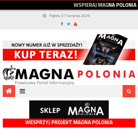
W
S
P
I
E
R
A
J
M
A
G
N
A
P
O
L
O
N
I
A
Piątek, 07 Sierpnia 2026
WESPRZYJ PROJEKT MAGNA POLONIA