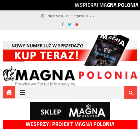
W
S
P
I
E
R
A
J
M
A
G
N
A
P
O
L
O
N
I
A
Niedziela, 09 Sierpnia 2026
WESPRZYJ PROJEKT MAGNA POLONIA