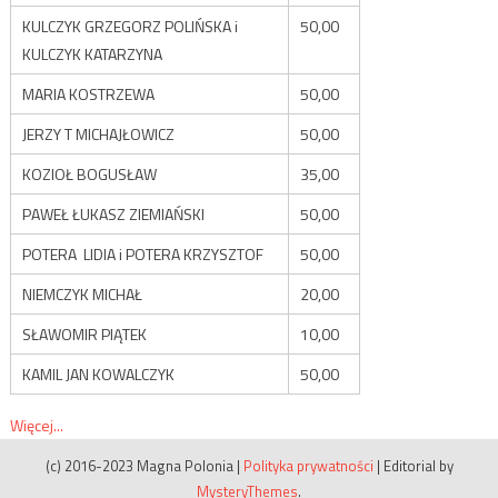
KULCZYK GRZEGORZ POLIŃSKA i
50,00
KULCZYK KATARZYNA
MARIA KOSTRZEWA
50,00
JERZY T MICHAJŁOWICZ
50,00
KOZIOŁ BOGUSŁAW
35,00
PAWEŁ ŁUKASZ ZIEMIAŃSKI
50,00
POTERA LIDIA i POTERA KRZYSZTOF
50,00
NIEMCZYK MICHAŁ
20,00
SŁAWOMIR PIĄTEK
10,00
KAMIL JAN KOWALCZYK
50,00
Więcej...
(c) 2016-2023 Magna Polonia
|
Polityka prywatności
|
Editorial by
MysteryThemes
.