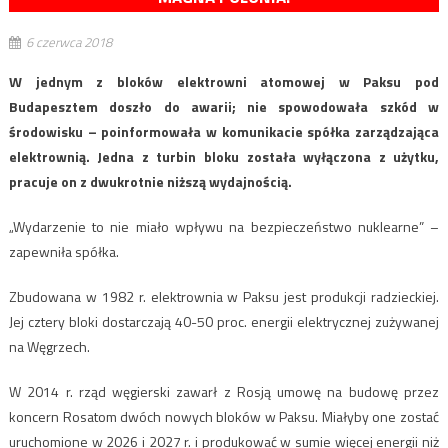
6 czerwca 2018
W jednym z bloków elektrowni atomowej w Paksu pod
Budapesztem doszło do awarii; nie spowodowała szkód w
środowisku – poinformowała w komunikacie spółka zarządzająca
elektrownią. Jedna z turbin bloku została wyłączona z użytku,
pracuje on z dwukrotnie niższą wydajnością.
„Wydarzenie to nie miało wpływu na bezpieczeństwo nuklearne” –
zapewniła spółka.
Zbudowana w 1982 r. elektrownia w Paksu jest produkcji radzieckiej.
Jej cztery bloki dostarczają 40-50 proc. energii elektrycznej zużywanej
na Węgrzech.
W 2014 r. rząd węgierski zawarł z Rosją umowę na budowę przez
koncern Rosatom dwóch nowych bloków w Paksu. Miałyby one zostać
uruchomione w 2026 i 2027 r. i produkować w sumie więcej energii niż