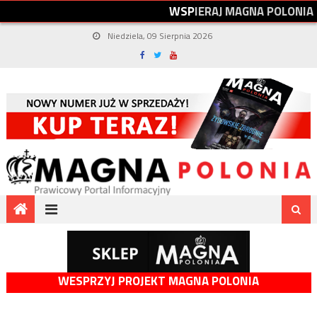
W
S
P
I
E
R
A
J
M
A
G
N
A
P
O
L
O
N
I
A
Niedziela, 09 Sierpnia 2026
WESPRZYJ PROJEKT MAGNA POLONIA