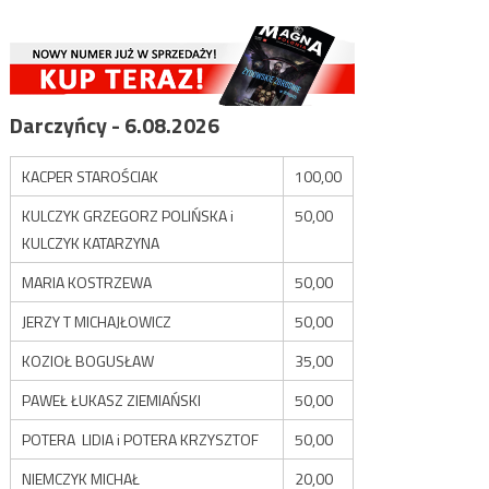
Darczyńcy - 6.08.2026
KACPER STAROŚCIAK
100,00
KULCZYK GRZEGORZ POLIŃSKA i
50,00
KULCZYK KATARZYNA
MARIA KOSTRZEWA
50,00
JERZY T MICHAJŁOWICZ
50,00
KOZIOŁ BOGUSŁAW
35,00
PAWEŁ ŁUKASZ ZIEMIAŃSKI
50,00
POTERA LIDIA i POTERA KRZYSZTOF
50,00
NIEMCZYK MICHAŁ
20,00