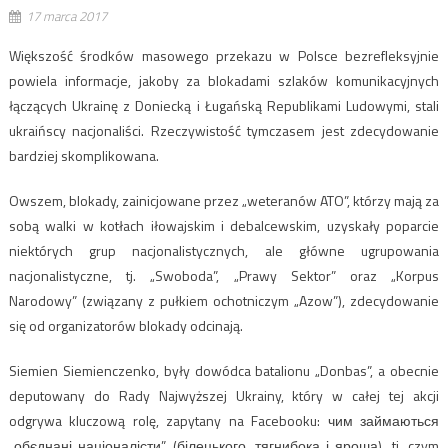
17 marca 2017
Większość środków masowego przekazu w Polsce bezrefleksyjnie
powiela informacje, jakoby za blokadami szlaków komunikacyjnych
łączących Ukrainę z Doniecką i Ługańską Republikami Ludowymi, stali
ukraińscy nacjonaliści. Rzeczywistość tymczasem jest zdecydowanie
bardziej skomplikowana.
Owszem, blokady, zainicjowane przez „weteranów ATO”, którzy mają za
sobą walki w kotłach iłowajskim i debalcewskim, uzyskały poparcie
niektórych grup nacjonalistycznych, ale główne ugrupowania
nacjonalistyczne, tj. „Swoboda”, „Prawy Sektor” oraz „Korpus
Narodowy” (związany z pułkiem ochotniczym „Azow”), zdecydowanie
się od organizatorów blokady odcinają.
Siemien Siemienczenko, były dowódca batalionu „Donbas”, a obecnie
deputowany do Rady Najwyższej Ukrainy, który w całej tej akcji
odgrywa kluczową rolę, zapytany na Facebooku: чим займаються
„обєднані націоналісти” (білецького, тягнибока і яроша), tj. czym