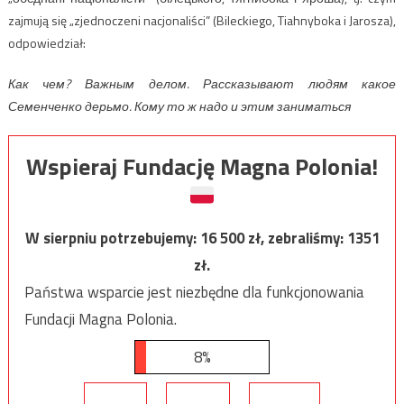
zajmują się „zjednoczeni nacjonaliści” (Bileckiego, Tiahnyboka i Jarosza),
odpowiedział:
Как чем? Важным делом. Рассказывают людям какое
Семенченко дерьмо. Кому то ж надо и этим заниматься
Wspieraj Fundację Magna Polonia!
W sierpniu potrzebujemy:
16 500
zł, zebraliśmy:
1351
zł.
Państwa wsparcie jest niezbędne dla funkcjonowania
Fundacji Magna Polonia.
8%