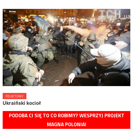
FELIETONY
Ukraiński kocioł
PODOBA CI SIĘ TO CO ROBIMY? WESPRZYJ PROJEKT
MAGNA POLONIA!