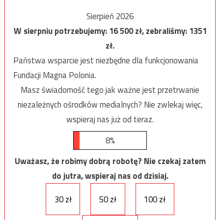
Sierpień 2026
W sierpniu potrzebujemy:
16 500
zł, zebraliśmy:
1351
zł.
Państwa wsparcie jest niezbędne dla funkcjonowania
Fundacji Magna Polonia.
Masz świadomość tego jak ważne jest przetrwanie
niezależnych ośrodków medialnych? Nie zwlekaj więc,
wspieraj nas już od teraz.
8%
Uważasz, że robimy dobrą robotę? Nie czekaj zatem
do jutra, wspieraj nas od dzisiaj.
30 zł
50 zł
100 zł