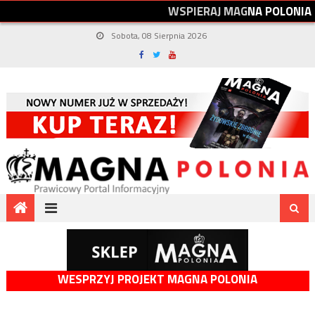
W
S
P
I
E
R
A
J
M
A
G
N
A
P
O
L
O
N
I
A
Sobota, 08 Sierpnia 2026
WESPRZYJ PROJEKT MAGNA POLONIA