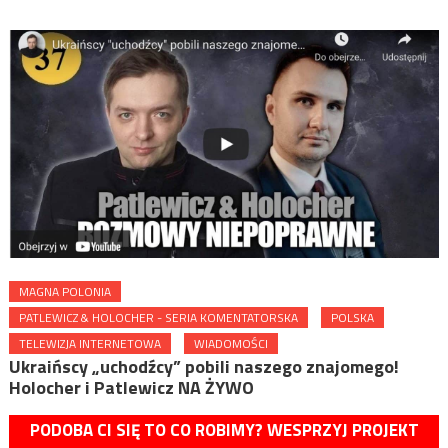
MAGNA POLONIA
PATLEWICZ & HOLOCHER - SERIA KOMENTATORSKA
POLSKA
TELEWIZJA INTERNETOWA
WIADOMOŚCI
Ukraińscy „uchodźcy” pobili naszego znajomego!
Holocher i Patlewicz NA ŻYWO
PODOBA CI SIĘ TO CO ROBIMY? WESPRZYJ PROJEKT