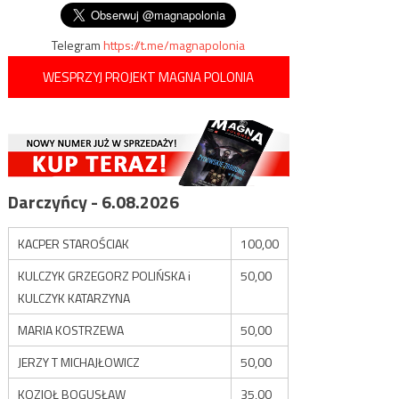
wpisu
Telegram
https://t.me/magnapolonia
WESPRZYJ PROJEKT MAGNA POLONIA
Darczyńcy - 6.08.2026
KACPER STAROŚCIAK
100,00
KULCZYK GRZEGORZ POLIŃSKA i
50,00
KULCZYK KATARZYNA
MARIA KOSTRZEWA
50,00
JERZY T MICHAJŁOWICZ
50,00
KOZIOŁ BOGUSŁAW
35,00