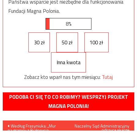
Państwa wsparcie jest niezbędne dla funkcjonowania
Fundacji Magna Polonia.
8%
30 zł
50 zł
100 zł
Inna kwota
Zobacz kto wparł nas tym miesiącu:
Tutaj
PODOBA CI SIĘ TO CO ROBIMY? WESPRZYJ PROJEKT
MAGNA POLONIA!
Nawigacja
Według Frasyniuka: „Mur
Naczelny Sąd Administracyjny
odrzuca skargę
na granicy z Białorusią
homoseksualnej pary
to rasistowski pomnik rządu”…