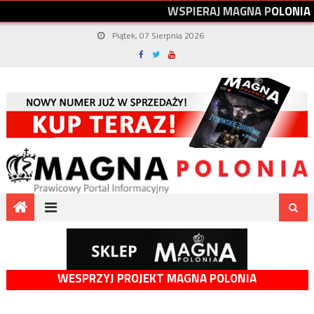
W
S
P
I
E
R
A
J
M
A
G
N
A
P
O
L
O
N
I
A
Piątek, 07 Sierpnia 2026
WESPRZYJ PROJEKT MAGNA POLONIA