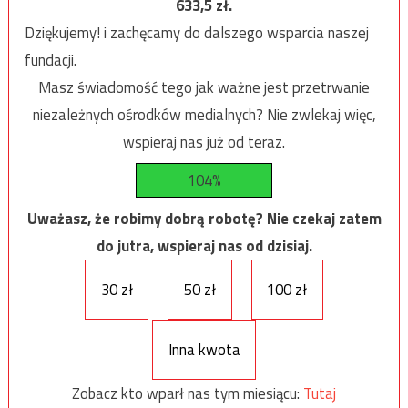
633,5
zł.
Dziękujemy! i zachęcamy do dalszego wsparcia naszej
fundacji.
Masz świadomość tego jak ważne jest przetrwanie
niezależnych ośrodków medialnych? Nie zwlekaj więc,
wspieraj nas już od teraz.
104%
Uważasz, że robimy dobrą robotę? Nie czekaj zatem
do jutra, wspieraj nas od dzisiaj.
30 zł
50 zł
100 zł
Inna kwota
Zobacz kto wparł nas tym miesiącu:
Tutaj