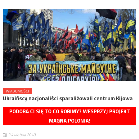
WIADOMOŚCI
Ukraińscy nacjonaliści sparaliżowali centrum Kijowa
PODOBA CI SIĘ TO CO ROBIMY? WESPRZYJ PROJEKT
MAGNA POLONIA!
3 kwietnia 2018