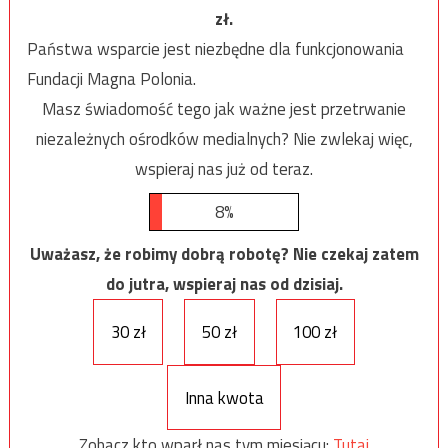
zł.
Państwa wsparcie jest niezbędne dla funkcjonowania
Fundacji Magna Polonia.
Masz świadomość tego jak ważne jest przetrwanie
niezależnych ośrodków medialnych? Nie zwlekaj więc,
wspieraj nas już od teraz.
8%
Uważasz, że robimy dobrą robotę? Nie czekaj zatem
do jutra, wspieraj nas od dzisiaj.
30 zł
50 zł
100 zł
Inna kwota
Zobacz kto wparł nas tym miesiącu:
Tutaj