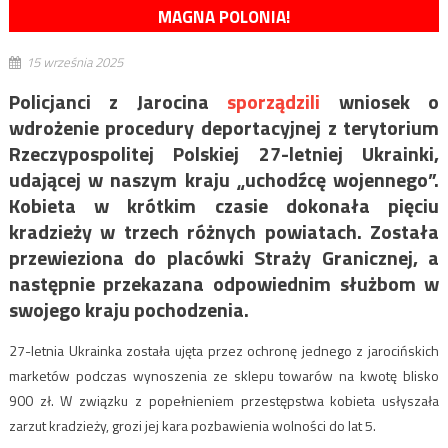
MAGNA POLONIA!
15 września 2025
Policjanci z Jarocina
sporządzili
wniosek o
wdrożenie procedury deportacyjnej z terytorium
Rzeczypospolitej Polskiej 27-letniej Ukrainki,
udającej w naszym kraju „uchodźcę wojennego”.
Kobieta w krótkim czasie dokonała pięciu
kradzieży w trzech różnych powiatach. Została
przewieziona do placówki Straży Granicznej, a
następnie przekazana odpowiednim służbom w
swojego kraju pochodzenia.
27-letnia Ukrainka została ujęta przez ochronę jednego z jarocińskich
marketów podczas wynoszenia ze sklepu towarów na kwotę blisko
900 zł. W związku z popełnieniem przestępstwa kobieta usłyszała
zarzut kradzieży, grozi jej kara pozbawienia wolności do lat 5.