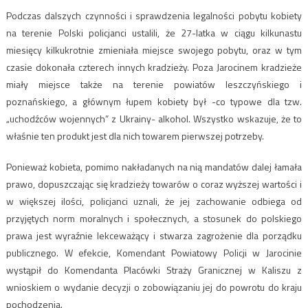
Podczas dalszych czynności i sprawdzenia legalności pobytu kobiety
na terenie Polski policjanci ustalili, że 27-latka w ciągu kilkunastu
miesięcy kilkukrotnie zmieniała miejsce swojego pobytu, oraz w tym
czasie dokonała czterech innych kradzieży. Poza Jarocinem kradzieże
miały miejsce także na terenie powiatów leszczyńskiego i
poznańskiego, a głównym łupem kobiety był -co typowe dla tzw.
„uchodźców wojennych” z Ukrainy- alkohol. Wszystko wskazuje, że to
właśnie ten produkt jest dla nich towarem pierwszej potrzeby.
Ponieważ kobieta, pomimo nakładanych na nią mandatów dalej łamała
prawo, dopuszczając się kradzieży towarów o coraz wyższej wartości i
w większej ilości, policjanci uznali, że jej zachowanie odbiega od
przyjętych norm moralnych i społecznych, a stosunek do polskiego
prawa jest wyraźnie lekceważący i stwarza zagrożenie dla porządku
publicznego. W efekcie, Komendant Powiatowy Policji w Jarocinie
wystąpił do Komendanta Placówki Straży Granicznej w Kaliszu z
wnioskiem o wydanie decyzji o zobowiązaniu jej do powrotu do kraju
pochodzenia.