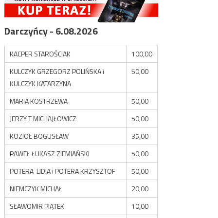
Darczyńcy - 6.08.2026
KACPER STAROŚCIAK
100,00
KULCZYK GRZEGORZ POLIŃSKA i
50,00
KULCZYK KATARZYNA
MARIA KOSTRZEWA
50,00
JERZY T MICHAJŁOWICZ
50,00
KOZIOŁ BOGUSŁAW
35,00
PAWEŁ ŁUKASZ ZIEMIAŃSKI
50,00
POTERA LIDIA i POTERA KRZYSZTOF
50,00
NIEMCZYK MICHAŁ
20,00
SŁAWOMIR PIĄTEK
10,00