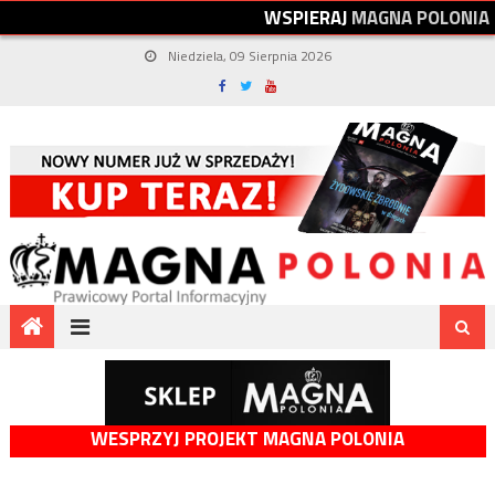
W
S
P
I
E
R
A
J
M
A
G
N
A
P
O
L
O
N
I
A
Niedziela, 09 Sierpnia 2026
WESPRZYJ PROJEKT MAGNA POLONIA