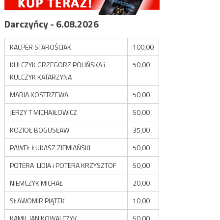
Darczyńcy - 6.08.2026
KACPER STAROŚCIAK
100,00
KULCZYK GRZEGORZ POLIŃSKA i
50,00
KULCZYK KATARZYNA
MARIA KOSTRZEWA
50,00
JERZY T MICHAJŁOWICZ
50,00
KOZIOŁ BOGUSŁAW
35,00
PAWEŁ ŁUKASZ ZIEMIAŃSKI
50,00
POTERA LIDIA i POTERA KRZYSZTOF
50,00
NIEMCZYK MICHAŁ
20,00
SŁAWOMIR PIĄTEK
10,00
KAMIL JAN KOWALCZYK
50,00