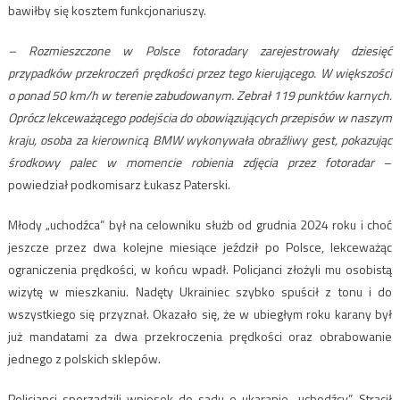
bawiłby się kosztem funkcjonariuszy.
– Rozmieszczone w Polsce fotoradary zarejestrowały dziesięć
przypadków przekroczeń prędkości przez tego kierującego. W większości
o ponad 50 km/h w terenie zabudowanym. Zebrał 119 punktów karnych.
Oprócz lekceważącego podejścia do obowiązujących przepisów w naszym
kraju, osoba za kierownicą BMW wykonywała obraźliwy gest, pokazując
środkowy palec w momencie robienia zdjęcia przez fotoradar
–
powiedział podkomisarz Łukasz Paterski.
Młody „uchodźca” był na celowniku służb od grudnia 2024 roku i choć
jeszcze przez dwa kolejne miesiące jeździł po Polsce, lekceważąc
ograniczenia prędkości, w końcu wpadł. Policjanci złożyli mu osobistą
wizytę w mieszkaniu. Nadęty Ukrainiec szybko spuścił z tonu i do
wszystkiego się przyznał. Okazało się, że w ubiegłym roku karany był
już mandatami za dwa przekroczenia prędkości oraz obrabowanie
jednego z polskich sklepów.
Policjanci sporządzili wniosek do sądu o ukaranie „uchodźcy”. Stracił