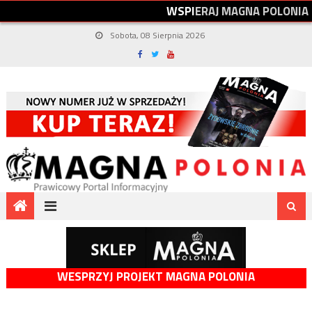
W
S
P
I
E
R
A
J
M
A
G
N
A
P
O
L
O
N
I
A
Sobota, 08 Sierpnia 2026
WESPRZYJ PROJEKT MAGNA POLONIA