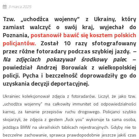
3 marca 2025
Tzw. „uchodźca wojenny” z Ukrainy, który
zamiast walczyć o swój kraj, wyjechał do
Poznania,
postanowił bawić się kosztem polskich
policjantów.
Został 10 razy sfotografowany
przez różne fotoradary podczas szybkiej jazdy.
–
Na zdjęciach pokazywał środkowy pale
c –
powiedział Andrzej Borowiak z wielkopolskiej
policji. Pycha i bezczelność doprowadziły go do
uzyskania decyzji deportacyjnej.
Ukrainiec kolekcjonował zdjęcia z fotoradarów. Liczył, że jako tzw.
„uchodźca wojenny” ma całkowity immunitet od odpowiedzialności
karnej, za łamanie przepisów ruchu drogowego. Policjanci szybko
skojarzyli, że zdjęcia z gestem „fuck you” wykonuje ta sama osoba,
jeżdżąca BMW na ukraińskich tablicach rejestracyjnych. Gdyby nie to
bezczelne zachowanie, sprawca prawdopodobnie jeszcze jakiś czas