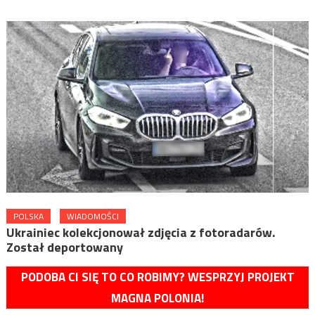
POLSKA
WIADOMOŚCI
Ukrainiec kolekcjonował zdjęcia z fotoradarów.
Został deportowany
PODOBA CI SIĘ TO CO ROBIMY? WESPRZYJ PROJEKT
MAGNA POLONIA!