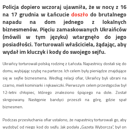
Policja dopiero wczoraj ujawniła, że w nocy z 16
na 17 grudnia w Łańcucie
doszło
do brutalnego
napadu na dom jednego z lokalnych
biznesmenów. Pięciu zamaskowanych Ukraińców
(mówili w tym języku) wtargnęło do jego
posiadłości. Torturowali właściciela, żądając, aby
wydał im kluczyk i kody do swojego sejfu.
Ukraińcy torturowali polską rodzinę z Łańcuta. Napastnicy dostali się do
domu, wybijając szybę na parterze. Ich celem były pieniądze znajdujące
się w sejfie biznesmena. Według relacji ofiar, Ukraińcy byli ubrani na
czarno, mieli kominiarki i rękawiczki. Pierwszym celem przestępców był
12-letni chłopiec, którego znaleziono śpiącego na dole. Został
skrępowany. Następnie bandyci przeszli na górę, gdzie spał
biznesmen.
Podczas przesłuchania ofiar ustalono, że napastnicy torturowali go, aby
wydobyć od niego kod do sejfu. Jak podała „Gazeta Wyborcza”, był on