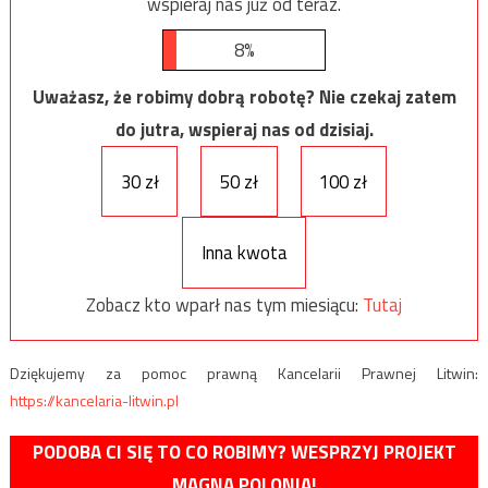
wspieraj nas już od teraz.
8%
Uważasz, że robimy dobrą robotę? Nie czekaj zatem
do jutra, wspieraj nas od dzisiaj.
30 zł
50 zł
100 zł
Inna kwota
Zobacz kto wparł nas tym miesiącu:
Tutaj
Dziękujemy za pomoc prawną Kancelarii Prawnej Litwin:
https://kancelaria-litwin.pl
PODOBA CI SIĘ TO CO ROBIMY? WESPRZYJ PROJEKT
MAGNA POLONIA!