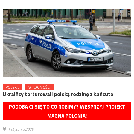
POLSKA
WIADOMOŚCI
Ukraińcy torturowali polską rodzinę z Łańcuta
PODOBA CI SIĘ TO CO ROBIMY? WESPRZYJ PROJEKT
MAGNA POLONIA!
1 stycznia 2025