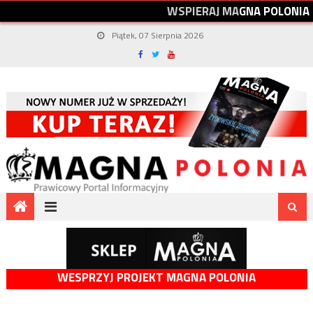
W
S
P
I
E
R
A
J
M
A
G
N
A
P
O
L
O
N
I
A
Piątek, 07 Sierpnia 2026
WESPRZYJ PROJEKT MAGNA POLONIA