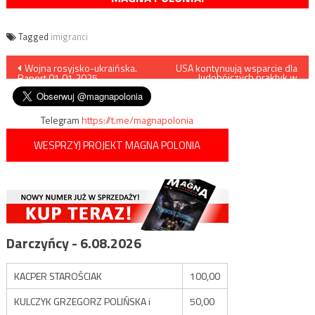
Tagged
imigranci
Nawigacja
Wojna rosyjsko-ukraińska.
USA kontynuują wsparcie dla
ludobójczych praktyk w
Raport 01.01.2025
Gazie
wpisu
Telegram
https://t.me/magnapolonia
WESPRZYJ PROJEKT MAGNA POLONIA
Darczyńcy - 6.08.2026
KACPER STAROŚCIAK
100,00
KULCZYK GRZEGORZ POLIŃSKA i
50,00