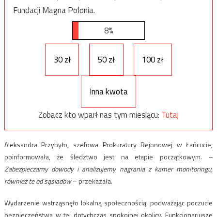
Fundacji Magna Polonia.
8%
30 zł
50 zł
100 zł
Inna kwota
Zobacz kto wparł nas tym miesiącu:
Tutaj
Aleksandra Przybyło, szefowa Prokuratury Rejonowej w Łańcucie,
poinformowała, że śledztwo jest na etapie początkowym.
–
Zabezpieczamy dowody i analizujemy nagrania z kamer monitoringu,
również te od sąsiadów
– przekazała.
Wydarzenie wstrząsnęło lokalną społecznością, podważając poczucie
bezpieczeństwa w tej dotychczas spokojnej okolicy. Funkcjonariusze