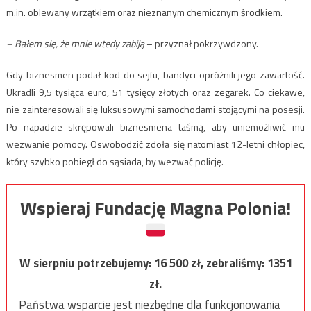
m.in. oblewany wrzątkiem oraz nieznanym chemicznym środkiem.
– Bałem się, że mnie wtedy zabiją
– przyznał pokrzywdzony.
Gdy biznesmen podał kod do sejfu, bandyci opróżnili jego zawartość.
Ukradli 9,5 tysiąca euro, 51 tysięcy złotych oraz zegarek. Co ciekawe,
nie zainteresowali się luksusowymi samochodami stojącymi na posesji.
Po napadzie skrępowali biznesmena taśmą, aby uniemożliwić mu
wezwanie pomocy. Oswobodzić zdoła się natomiast 12-letni chłopiec,
który szybko pobiegł do sąsiada, by wezwać policję.
Wspieraj Fundację Magna Polonia!
W sierpniu potrzebujemy:
16 500
zł, zebraliśmy:
1351
zł.
Państwa wsparcie jest niezbędne dla funkcjonowania