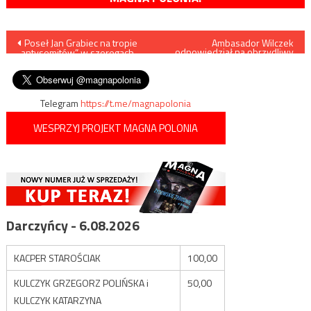
Nawigacja
Poseł Jan Grabiec na tropie
Ambasador Wilczek
odpowiedział na obrzydliwy
„antysemitów” w szeregach
paszkwil w „The Washington
wpisu
PIS
Times”
Telegram
https://t.me/magnapolonia
WESPRZYJ PROJEKT MAGNA POLONIA
Darczyńcy - 6.08.2026
KACPER STAROŚCIAK
100,00
KULCZYK GRZEGORZ POLIŃSKA i
50,00
KULCZYK KATARZYNA