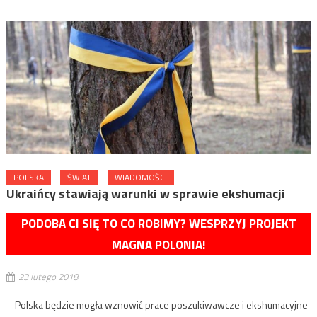
POLSKA
ŚWIAT
WIADOMOŚCI
Ukraińcy stawiają warunki w sprawie ekshumacji
PODOBA CI SIĘ TO CO ROBIMY? WESPRZYJ PROJEKT
MAGNA POLONIA!
23 lutego 2018
– Polska będzie mogła wznowić prace poszukiwawcze i ekshumacyjne