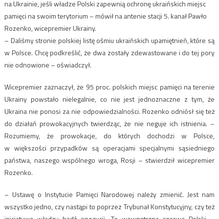
na Ukrainie, jeśli władze Polski zapewnią ochronę ukraińskich miejsc
pamięci na swoim terytorium – mówił na antenie stacji 5. kanał Pawło
Rozenko, wicepremier Ukrainy.
– Daliśmy stronie polskiej listę ośmiu ukraińskich upamiętnień, które są
w Polsce. Chcę podkreślić, że dwa zostały zdewastowane i do tej pory
nie odnowione – oświadczył.
Wicepremier zaznaczył, że 95 proc. polskich miejsc pamięci na terenie
Ukrainy powstało nielegalnie, co nie jest jednoznaczne z tym, że
Ukraina nie ponosi za nie odpowiedzialności. Rozenko odniósł się też
do działań prowokacyjnych twierdząc, że nie neguje ich istnienia. –
Rozumiemy, że prowokacje, do których dochodzi w Polsce,
w większości przypadków są operacjami specjalnymi sąsiedniego
państwa, naszego wspólnego wroga, Rosji – stwierdził wicepremier
Rozenko.
– Ustawę o Instytucie Pamięci Narodowej należy zmienić. Jest nam
wszystko jedno, czy nastąpi to poprzez Trybunał Konstytucyjny, czy też
inicjatywę władzy bądź opozycji. To wewnętrzna sprawa Polski –