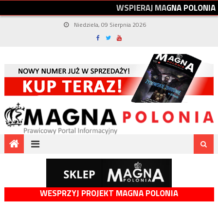
W
S
P
I
E
R
A
J
M
A
G
N
A
P
O
L
O
N
I
A
Niedziela, 09 Sierpnia 2026
WESPRZYJ PROJEKT MAGNA POLONIA