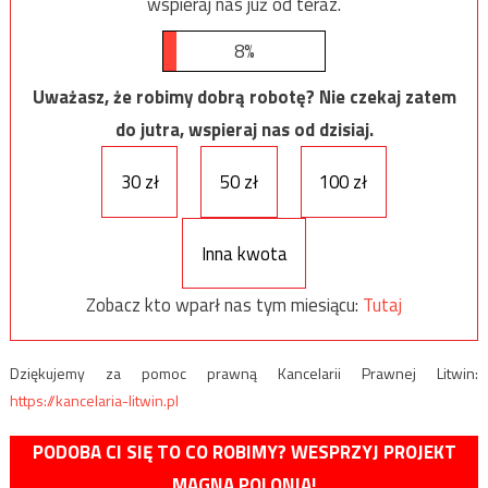
wspieraj nas już od teraz.
8%
Uważasz, że robimy dobrą robotę? Nie czekaj zatem
do jutra, wspieraj nas od dzisiaj.
30 zł
50 zł
100 zł
Inna kwota
Zobacz kto wparł nas tym miesiącu:
Tutaj
Dziękujemy za pomoc prawną Kancelarii Prawnej Litwin:
https://kancelaria-litwin.pl
PODOBA CI SIĘ TO CO ROBIMY? WESPRZYJ PROJEKT
MAGNA POLONIA!