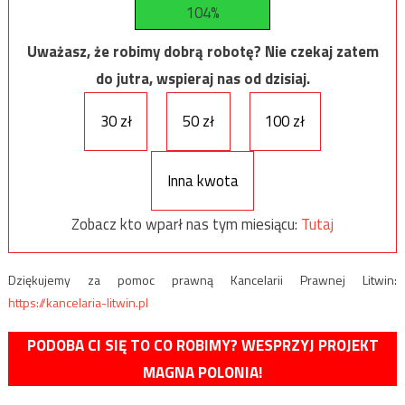
104%
Uważasz, że robimy dobrą robotę? Nie czekaj zatem
do jutra, wspieraj nas od dzisiaj.
30 zł
50 zł
100 zł
Inna kwota
Zobacz kto wparł nas tym miesiącu:
Tutaj
Dziękujemy za pomoc prawną Kancelarii Prawnej Litwin:
https://kancelaria-litwin.pl
PODOBA CI SIĘ TO CO ROBIMY? WESPRZYJ PROJEKT
MAGNA POLONIA!