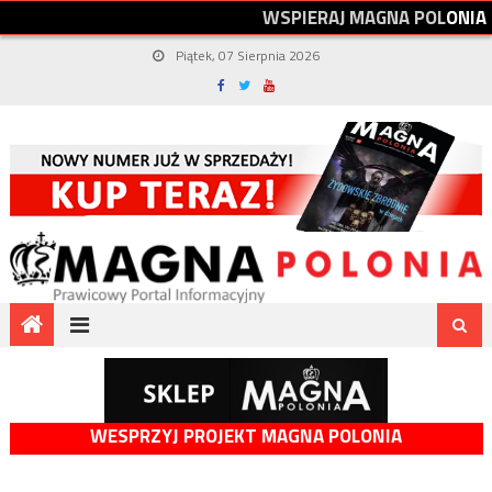
W
S
P
I
E
R
A
J
M
A
G
N
A
P
O
L
O
N
I
A
Piątek, 07 Sierpnia 2026
WESPRZYJ PROJEKT MAGNA POLONIA