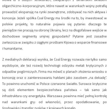
oligarchiczno-korporacyjnym, które nawet w warunkach wojny potrafią
prowadzić ekspansję na rynki zewnętrzne, zdobywać na nich aktywa i
koncesje. Jeżeli spółka Coal Energy ma środki na to, by inwestować w
polskie projekty, to naturalnie pojawia się pytanie: dlaczego te
pieniądze nie pracują na obronę Ukrainy, lecz na długofalowe wejście w
dochodowe segmenty unijnej gospodarki? Pytanie jest zasadne
zwłaszcza w związku z ciągłymi prośbami Kijowa o wsparcie finansowe
i humanitarne.
Z medialnych deklaracji wynika, że Coal Energy rozważa nie tylko samo
wydobycie, ale też rozwój technologii odzysku metali krytycznych z
odpadów pogórniczych. Firma ma mówić o planach złożenia wniosku o
koncesję oraz o zainteresowaniu hałdami jako zasobem „na dekadę”.
To powinno uruchomić w Polsce czerwone światło. Surowce krytyczne
są dziś elementem bezpieczeństwa państwa – tak samo jak
infrastruktura czy energetyka. Warszawa powinna mieć pełną kontrolę
nad warunkami gry: od własności, przez opodatkowanie, po
środowisko i transfer zysków z krajowych kopalin.