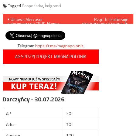
Tagged
Gospodarka
,
imigranci
Nawigacja
Umowa Mercosur
Rząd Tuska forsuje
ekspresowe rozwody. To
skierowana do TSUE. Niemcy
prawo, które uczy
wpisu
wściekli
nietrwałości związków
Telegram
https://t.me/magnapolonia
WESPRZYJ PROJEKT MAGNA POLONIA
Darczyńcy - 30.07.2026
AP
30
Artur
70
Anonim
100