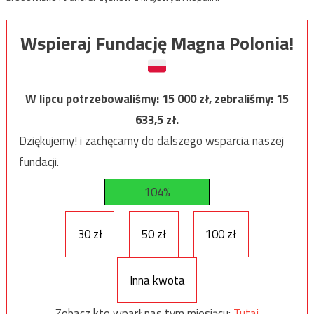
Wspieraj Fundację Magna Polonia!
W lipcu potrzebowaliśmy:
15 000
zł, zebraliśmy:
15
633,5
zł.
Dziękujemy! i zachęcamy do dalszego wsparcia naszej
fundacji.
104%
30 zł
50 zł
100 zł
Inna kwota
Zobacz kto wparł nas tym miesiącu:
Tutaj