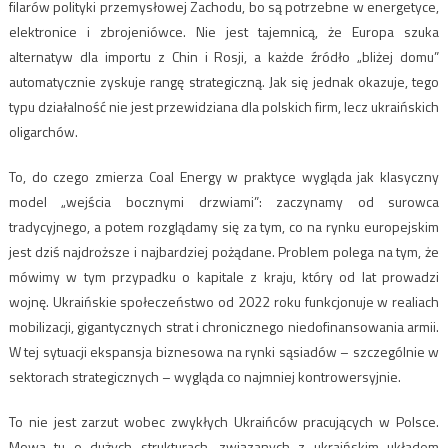
filarów polityki przemysłowej Zachodu, bo są potrzebne w energetyce,
elektronice i zbrojeniówce. Nie jest tajemnicą, że Europa szuka
alternatyw dla importu z Chin i Rosji, a każde źródło „bliżej domu”
automatycznie zyskuje rangę strategiczną. Jak się jednak okazuje, tego
typu działalność nie jest przewidziana dla polskich firm, lecz ukraińskich
oligarchów.
To, do czego zmierza Coal Energy w praktyce wygląda jak klasyczny
model „wejścia bocznymi drzwiami”: zaczynamy od surowca
tradycyjnego, a potem rozglądamy się za tym, co na rynku europejskim
jest dziś najdroższe i najbardziej pożądane. Problem polega na tym, że
mówimy w tym przypadku o kapitale z kraju, który od lat prowadzi
wojnę. Ukraińskie społeczeństwo od 2022 roku funkcjonuje w realiach
mobilizacji, gigantycznych strat i chronicznego niedofinansowania armii.
W tej sytuacji ekspansja biznesowa na rynki sąsiadów – szczególnie w
sektorach strategicznych – wygląda co najmniej kontrowersyjnie.
To nie jest zarzut wobec zwykłych Ukraińców pracujących w Polsce.
Mowa tu o dużych strukturach, związanych z ukraińskim układem