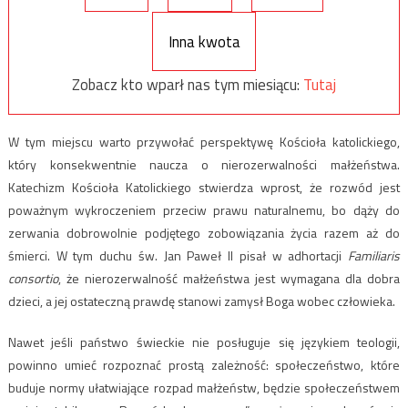
Inna kwota
Zobacz kto wparł nas tym miesiącu:
Tutaj
W tym miejscu warto przywołać perspektywę Kościoła katolickiego,
który konsekwentnie naucza o nierozerwalności małżeństwa.
Katechizm Kościoła Katolickiego stwierdza wprost, że rozwód jest
poważnym wykroczeniem przeciw prawu naturalnemu, bo dąży do
zerwania dobrowolnie podjętego zobowiązania życia razem aż do
śmierci. W tym duchu św. Jan Paweł II pisał w adhortacji
Familiaris
consortio
, że nierozerwalność małżeństwa jest wymagana dla dobra
dzieci, a jej ostateczną prawdę stanowi zamysł Boga wobec człowieka.
Nawet jeśli państwo świeckie nie posługuje się językiem teologii,
powinno umieć rozpoznać prostą zależność: społeczeństwo, które
buduje normy ułatwiające rozpad małżeństw, będzie społeczeństwem