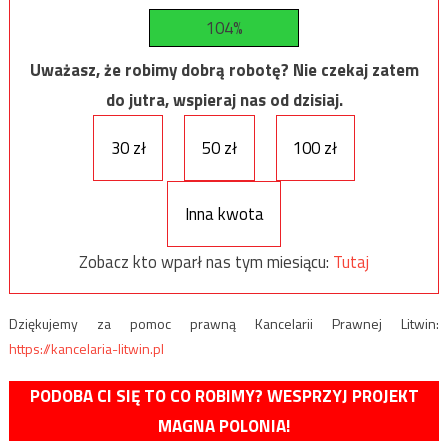
104%
Uważasz, że robimy dobrą robotę? Nie czekaj zatem
do jutra, wspieraj nas od dzisiaj.
30 zł
50 zł
100 zł
Inna kwota
Zobacz kto wparł nas tym miesiącu:
Tutaj
Dziękujemy za pomoc prawną Kancelarii Prawnej Litwin:
https://kancelaria-litwin.pl
PODOBA CI SIĘ TO CO ROBIMY? WESPRZYJ PROJEKT
MAGNA POLONIA!