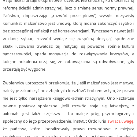
Rząd Tuska forsuje ekspresowe rozwody. Nie chodzi tylko o techniczną
reformę ścieżki administracyjnej, lecz o zmianę sensu normy prawnej.
Państwo, dopuszczając „rozwód pozasądowy”, wysyła oczywisty
komunikat: małżeństwo jest umową, którą można zakończyć szybko i
bez szczególnej refleksji nad konsekwencjami. Tymczasem nawet jeśli
w danej sytuacji rozwód wydaje się „wspólną decyzją”, społeczne
skutki luzowania trwałości tej instytucji są poważne: rośnie kultura
tymczasowości, spada motywacja do rozwiązywania kryzysów, a
kolejne pokolenia uczą się, że zobowiązania są odwoływalne, gdy
przestają być wygodne.
Zwolennicy uproszczeń przekonują, że „jeśli małżeństwo jest martwe,
należy je zakończyć bez zbędnych kosztów”. Problem w tym, że prawo
nie jest tylko narzędziem księgowo-administracyjnym. Ono kształtuje
pewne postawy społeczne. Jeśli rozwód staje się łatwiejszy, z
automatu jest także częstszy – bo maleje próg psychologiczny i
społeczny do jego przeprowadzenie. Instytut Ordo Iuris
zwraca uwagę
,
że państwa, które liberalizowały prawo rozwodowe, z miejsca
spotykały się ze wzrostem ich skali i osłabieniem trwałości