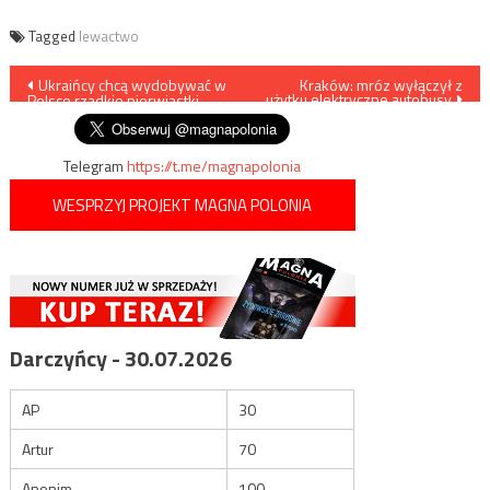
Tagged
lewactwo
Nawigacja
Ukraińcy chcą wydobywać w
Kraków: mróz wyłączył z
użytku elektryczne autobusy
Polsce rzadkie pierwiastki
wpisu
Telegram
https://t.me/magnapolonia
WESPRZYJ PROJEKT MAGNA POLONIA
Darczyńcy - 30.07.2026
AP
30
Artur
70
Anonim
100