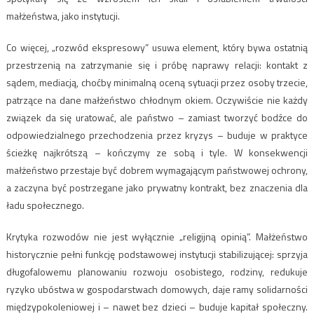
małżeństwa, jako instytucji.
Co więcej, „rozwód ekspresowy” usuwa element, który bywa ostatnią
przestrzenią na zatrzymanie się i próbę naprawy relacji: kontakt z
sądem, mediacją, choćby minimalną oceną sytuacji przez osoby trzecie,
patrzące na dane małżeństwo chłodnym okiem. Oczywiście nie każdy
związek da się uratować, ale państwo – zamiast tworzyć bodźce do
odpowiedzialnego przechodzenia przez kryzys – buduje w praktyce
ścieżkę najkrótszą – kończymy ze sobą i tyle. W konsekwencji
małżeństwo przestaje być dobrem wymagającym państwowej ochrony,
a zaczyna być postrzegane jako prywatny kontrakt, bez znaczenia dla
ładu społecznego.
Krytyka rozwodów nie jest wyłącznie „religijną opinią”. Małżeństwo
historycznie pełni funkcję podstawowej instytucji stabilizującej: sprzyja
długofalowemu planowaniu rozwoju osobistego, rodziny, redukuje
ryzyko ubóstwa w gospodarstwach domowych, daje ramy solidarności
międzypokoleniowej i – nawet bez dzieci – buduje kapitał społeczny.