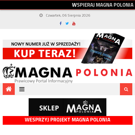
W
S
P
I
E
R
A
J
M
A
G
N
A
P
O
L
O
N
I
A
Czwartek, 06 Sierpnia 2026
WESPRZYJ PROJEKT MAGNA POLONIA