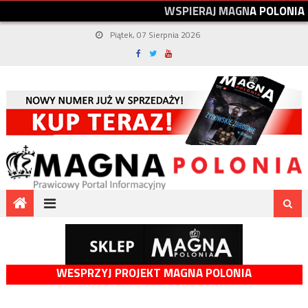
W
S
P
I
E
R
A
J
M
A
G
N
A
P
O
L
O
N
I
A
Piątek, 07 Sierpnia 2026
WESPRZYJ PROJEKT MAGNA POLONIA