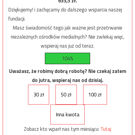
633,5
zł.
Dziękujemy! i zachęcamy do dalszego wsparcia naszej
fundacji.
Masz świadomość tego jak ważne jest przetrwanie
niezależnych ośrodków medialnych? Nie zwlekaj więc,
wspieraj nas już od teraz.
104%
Uważasz, że robimy dobrą robotę? Nie czekaj zatem
do jutra, wspieraj nas od dzisiaj.
30 zł
50 zł
100 zł
Inna kwota
Zobacz kto wparł nas tym miesiącu:
Tutaj