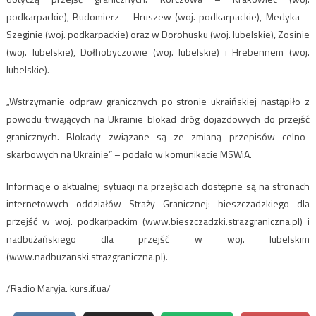
podkarpackie), Budomierz – Hruszew (woj. podkarpackie), Medyka –
Szeginie (woj. podkarpackie) oraz w Dorohusku (woj. lubelskie), Zosinie
(woj. lubelskie), Dołhobyczowie (woj. lubelskie) i Hrebennem (woj.
lubelskie).
„Wstrzymanie odpraw granicznych po stronie ukraińskiej nastąpiło z
powodu trwających na Ukrainie blokad dróg dojazdowych do przejść
granicznych. Blokady związane są ze zmianą przepisów celno-
skarbowych na Ukrainie” – podało w komunikacie MSWiA.
Informacje o aktualnej sytuacji na przejściach dostępne są na stronach
internetowych oddziałów Straży Granicznej: bieszczadzkiego dla
przejść w woj. podkarpackim (www.bieszczadzki.strazgraniczna.pl) i
nadbużańskiego dla przejść w woj. lubelskim
(www.nadbuzanski.strazgraniczna.pl).
/Radio Maryja. kurs.if.ua/