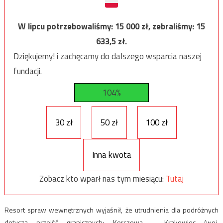
W lipcu potrzebowaliśmy:
15 000
zł, zebraliśmy:
15
633,5
zł.
Dziękujemy! i zachęcamy do dalszego wsparcia naszej
fundacji.
104%
30 zł
50 zł
100 zł
Inna kwota
Zobacz kto wparł nas tym miesiącu:
Tutaj
Resort spraw wewnętrznych wyjaśnił, że utrudnienia dla podróżnych
dotyczą przejść granicznych: Korczowa – Krakowiec (woj.