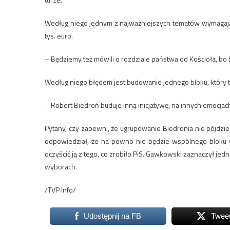
Według niego jednym z najważniejszych tematów wymagającyc
tys. euro.
– Będziemy też mówili o rozdziale państwa od Kościoła, bo 
Według niego błędem jest budowanie jednego bloku, który ty
– Robert Biedroń buduje inną inicjatywę, na innych emocjac
Pytany, czy zapewni, że ugrupowanie Biedronia nie pójdz
odpowiedział, że na pewno nie będzie wspólnego bloku w
oczyścić ją z tego, co zrobiło PiS. Gawkowski zaznaczył jed
wyborach.
/TVP Info/
Udostępnij na FB
Twee