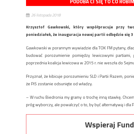
PODOBA CI SIĘ TO CO ROBI
26 listopada 2018
Krzysztof Gawkowski, który współpracuje przy tw
poniedziałek, że inauguracja nowej partii odbędzie się
Gawkowski w porannym wywiadzie dla TOK FM pytany, dlac
budować porozumienie pomiędzy lewicowymi partiami, p
poprzednia koalicja lewicowa w 2015 r. nie weszła do Sejmu
Przyznał, że kibicuje porozumieniu SLD i Partii Razem, pon
że PiS zostanie odsunięte od władzy.
– W ruchu Biedronia my gramy o trochę inną stawkę. Chcemy 
próg wyborczy, ale powalczyć o to, by być alternatywą i dla P
Wspieraj Fund