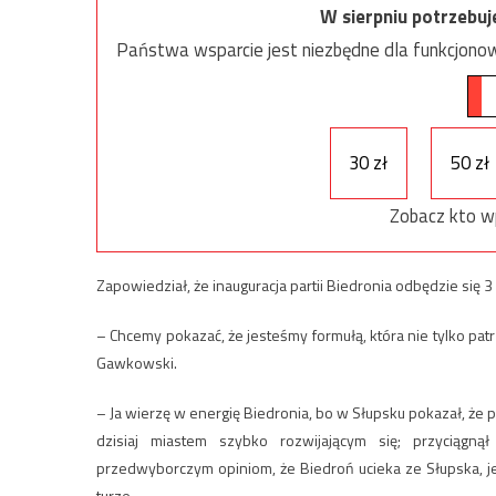
W sierpniu potrzebu
Państwa wsparcie jest niezbędne dla funkcjonow
30 zł
50 zł
Zobacz kto w
Zapowiedział, że inauguracja partii Biedronia odbędzie się
– Chcemy pokazać, że jesteśmy formułą, która nie tylko pat
Gawkowski.
– Ja wierzę w energię Biedronia, bo w Słupsku pokazał, że p
dzisiaj miastem szybko rozwijającym się; przyciąg
przedwyborczym opiniom, że Biedroń ucieka ze Słupska, 
turze.