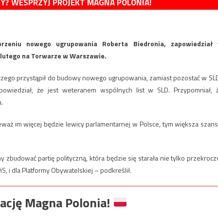
MY? WESPRZYJ PROJEKT MAGNA POLONIA!
orzeniu nowego ugrupowania Roberta Biedronia, zapowiedział
 3 lutego na Torwarze w Warszawie.
zego przystąpił do budowy nowego ugrupowania, zamiast pozostać w SLD
owiedział, że jest weteranem wspólnych list w SLD. Przypomniał, 
.
ieważ im więcej będzie lewicy parlamentarnej w Polsce, tym większa szans
zbudować partię polityczną, która będzie się starała nie tylko przekrocz
iS, i dla Platformy Obywatelskiej – podkreślił.
ację Magna Polonia!