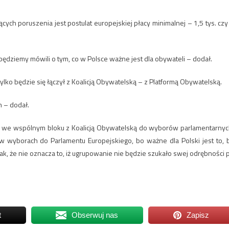
h poruszenia jest postulat europejskiej płacy minimalnej – 1,5 tys. czy
będziemy mówili o tym, co w Polsce ważne jest dla obywateli – dodał.
lko będzie się łączył z Koalicją Obywatelską – z Platformą Obywatelską.
h – dodał.
ie we wspólnym bloku z Koalicją Obywatelską do wyborów parlamentarnyc
 wyborach do Parlamentu Europejskiego, bo ważne dla Polski jest to, 
nak, że nie oznacza to, iż ugrupowanie nie będzie szukało swej odrębności 
t
Obserwuj nas
Zapisz