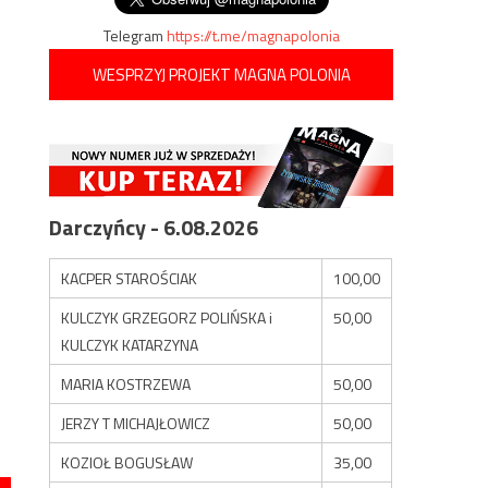
Telegram
https://t.me/magnapolonia
WESPRZYJ PROJEKT MAGNA POLONIA
Darczyńcy - 6.08.2026
KACPER STAROŚCIAK
100,00
KULCZYK GRZEGORZ POLIŃSKA i
50,00
KULCZYK KATARZYNA
MARIA KOSTRZEWA
50,00
JERZY T MICHAJŁOWICZ
50,00
KOZIOŁ BOGUSŁAW
35,00