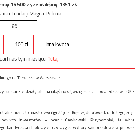
jemy:
16 500
zł, zebraliśmy:
1351
zł.
ania Fundacji Magna Polonia.
8%
100 zł
Inna kwota
parł nas tym miesiącu:
Tutaj
 3 lutego na Torwarze w Warszawie.
rzy na stare podziały, ale ma jakąś nową wizję Polski – powiedział w TOK 
otrafi zmienić to miasto, wyciągnąć je z długów, doprowadzić do tego, że je
nął nowych inwestorów – ocenił Gawkowski. Przypomniał, że wbr
jego kandydatka i blok wyborczy wygrał wybory samorządowe w pierwsz