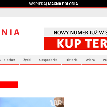
W
S
P
I
E
R
A
J
M
A
G
N
A
P
O
L
O
N
I
A
& Holocher
Żydzi
Gospodarka
Historia
Wiara
Po