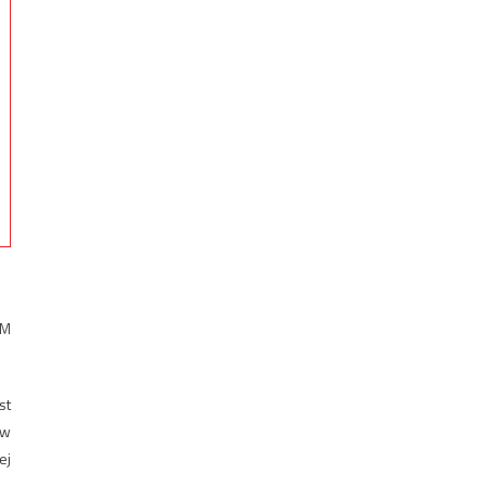
FM
st
ew
ej