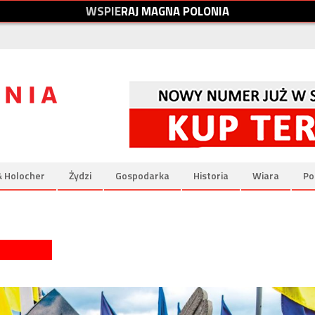
W
S
P
I
E
R
A
J
M
A
G
N
A
P
O
L
O
N
I
A
& Holocher
Żydzi
Gospodarka
Historia
Wiara
Po