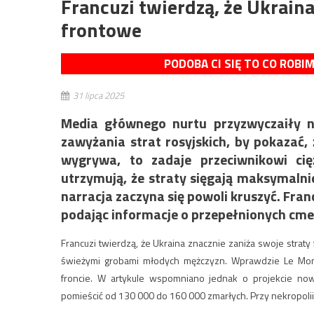
Francuzi twierdzą, że Ukraina
frontowe
PODOBA CI SIĘ TO CO ROBI
31 lipca 2025
Media głównego nurtu przyzwyczaiły na
zawyżania strat rosyjskich, by pokazać,
wygrywa, to zadaje przeciwnikowi cięż
utrzymują, że straty sięgają maksymalnie
narracja zaczyna się powoli kruszyć. Fr
podając informacje o przepełnionych cme
Francuzi twierdzą, że Ukraina znacznie zaniża swoje straty
świeżymi grobami młodych mężczyzn. Wprawdzie Le Mond
froncie. W artykule wspomniano jednak o projekcie n
pomieścić od 130 000 do 160 000 zmarłych. Przy nekropol