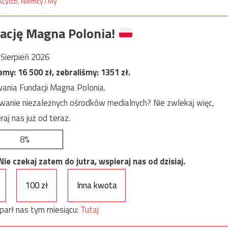
ację Magna Polonia!
Sierpień 2026
jemy:
16 500
zł, zebraliśmy:
1351
zł.
ania Fundacji Magna Polonia.
anie niezależnych ośrodków medialnych? Nie zwlekaj więc,
raj nas już od teraz.
8%
e czekaj zatem do jutra, wspieraj nas od dzisiaj.
100 zł
Inna kwota
parł nas tym miesiącu:
Tutaj