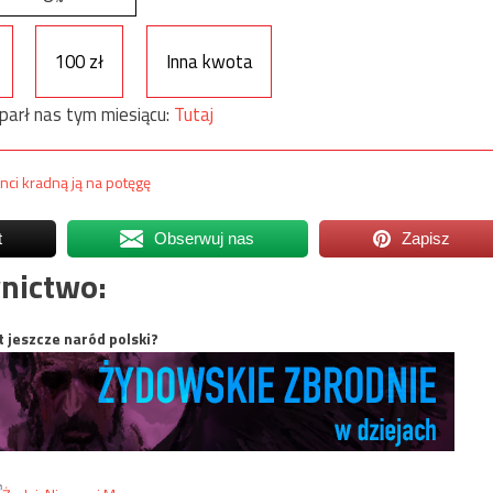
100 zł
Inna kwota
parł nas tym miesiącu:
Tutaj
ci kradną ją na potęgę
t
Obserwuj nas
Zapisz
nictwo:
t jeszcze naród polski?