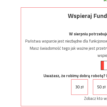
Wspieraj Fund
W sierpniu potrzebu
Państwa wsparcie jest niezbędne dla funkcjonow
Masz świadomość tego jak ważne jest przetrw
wspie
Uważasz, że robimy dobrą robotę? Ni
30 zł
50 zł
Zobacz kto w