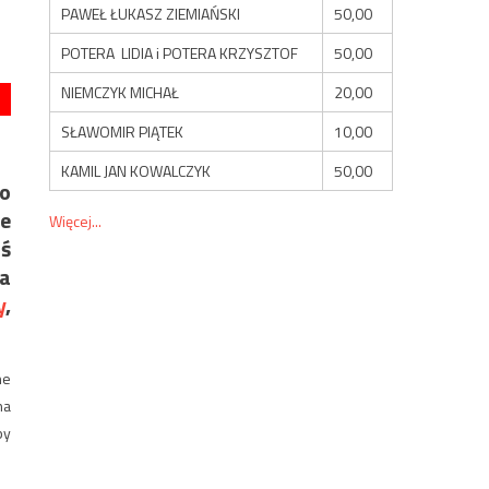
PAWEŁ ŁUKASZ ZIEMIAŃSKI
50,00
POTERA LIDIA i POTERA KRZYSZTOF
50,00
NIEMCZYK MICHAŁ
20,00
SŁAWOMIR PIĄTEK
10,00
KAMIL JAN KOWALCZYK
50,00
go
ie
Więcej...
iś
Ta
y
,
ne
na
by