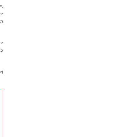
e,
że
ch
ze
do
ej