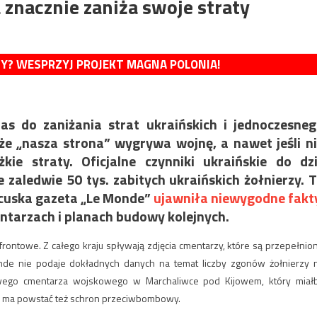
 znacznie zaniża swoje straty
MY? WESPRZYJ PROJEKT MAGNA POLONIA!
s do zaniżania strat ukraińskich i jednoczesne
 że „nasza strona” wygrywa wojnę, a nawet jeśli n
kie straty. Oficjalne czynniki ukraińskie do dz
 zaledwie 50 tys. zabitych ukraińskich żołnierzy. 
ancuska gazeta „Le Monde”
ujawniła niewygodne fakt
ntarzach i planach budowy kolejnych.
 frontowe. Z całego kraju spływają zdjęcia cmentarzy, które są przepełnio
e nie podaje dokładnych danych na temat liczby zgonów żołnierzy 
owego cmentarza wojskowego w Marchaliwce pod Kijowem, który miał
ii ma powstać też schron przeciwbombowy.