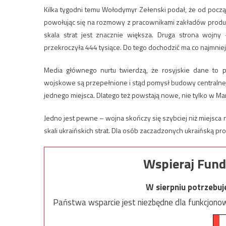
Kilka tygodni temu Wołodymyr Zełenski podał, że od począ
powołując się na rozmowy z pracownikami zakładów produku
skala strat jest znacznie większa. Druga strona wojny 
przekroczyła 444 tysiące. Do tego dochodzić ma co najmnie
Media głównego nurtu twierdzą, że rosyjskie dane to p
wojskowe są przepełnione i stąd pomysł budowy centralnej 
jednego miejsca. Dlatego też powstają nowe, nie tylko w Mar
Jedno jest pewne – wojna skończy się szybciej niż miejsca 
skali ukraińskich strat. Dla osób zaczadzonych ukraińską p
Wspieraj Fund
W sierpniu potrzebu
Państwa wsparcie jest niezbędne dla funkcjonow