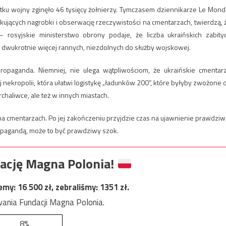
tku wojny zginęło 46 tysięcy żołnierzy. Tymczasem dziennikarze Le Mond
jących nagrobki i obserwację rzeczywistości na cmentarzach, twierdzą, 
– rosyjskie ministerstwo obrony podaje, że liczba ukraińskich zabity
j dwukrotnie więcej rannych, niezdolnych do służby wojskowej.
ropaganda. Niemniej, nie ulega wątpliwościom, że ukraińskie cmentar
nekropolii, która ułatwi logistykę „ładunków 200”, które byłyby zwożone 
chaliwce, ale też w innych miastach.
na cmentarzach. Po jej zakończeniu przyjdzie czas na ujawnienie prawdziw
ropagandą, może to być prawdziwy szok.
ację Magna Polonia!
jemy:
16 500
zł, zebraliśmy:
1351
zł.
ania Fundacji Magna Polonia.
8%