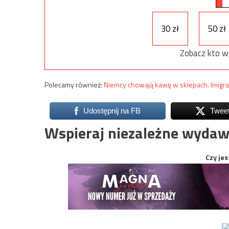
30 zł
50 zł
Zobacz kto w
Polecamy również:
Niemcy chowają kawę w sklepach. Imigran
Udostępnij na FB
Twee
Wspieraj niezależne wydaw
Czy jes