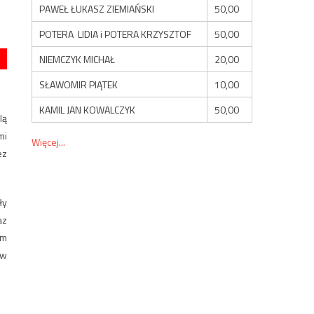
PAWEŁ ŁUKASZ ZIEMIAŃSKI
50,00
POTERA LIDIA i POTERA KRZYSZTOF
50,00
NIEMCZYK MICHAŁ
20,00
SŁAWOMIR PIĄTEK
10,00
KAMIL JAN KOWALCZYK
50,00
lą
mi
Więcej...
ez
ły
az
em
 w