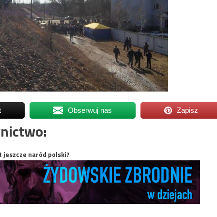
t
Obserwuj nas
Zapisz
nictwo:
t jeszcze naród polski?