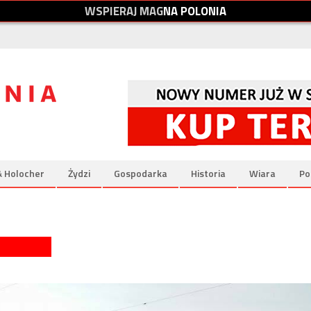
W
S
P
I
E
R
A
J
M
A
G
N
A
P
O
L
O
N
I
A
& Holocher
Żydzi
Gospodarka
Historia
Wiara
Po