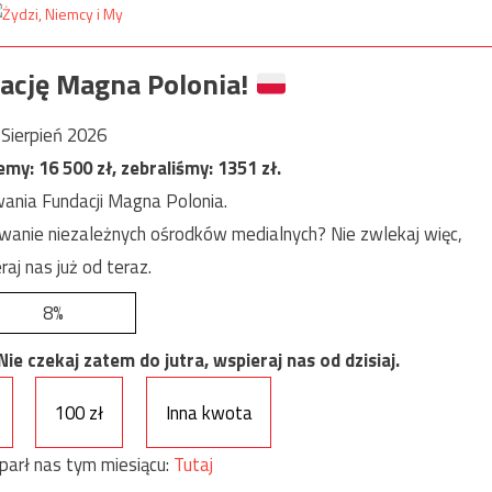
ację Magna Polonia!
Sierpień 2026
jemy:
16 500
zł, zebraliśmy:
1351
zł.
ania Fundacji Magna Polonia.
anie niezależnych ośrodków medialnych? Nie zwlekaj więc,
raj nas już od teraz.
8%
e czekaj zatem do jutra, wspieraj nas od dzisiaj.
100 zł
Inna kwota
parł nas tym miesiącu:
Tutaj