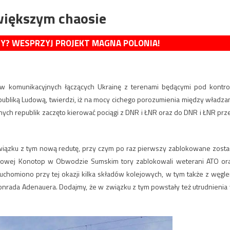
 większym chaosie
MY? WESPRZYJ PROJEKT MAGNA POLONIA!
ów komunikacyjnych łączących Ukrainę z terenami będącymi pod kontro
ubliką Ludową, twierdzi, iż na mocy cichego porozumienia między władza
znych republik zaczęto kierować pociągi z DNR i ŁNR oraz do DNR i ŁNR prz
związku z tym nową redutę, przy czym po raz pierwszy zablokowane zosta
owarowej Konotop w Obwodzie Sumskim tory zablokowali weterani ATO or
ruchomiono przy tej okazji kilka składów kolejowych, w tym także z węgl
 Konrada Adenauera. Dodajmy, że w związku z tym powstały też utrudnienia