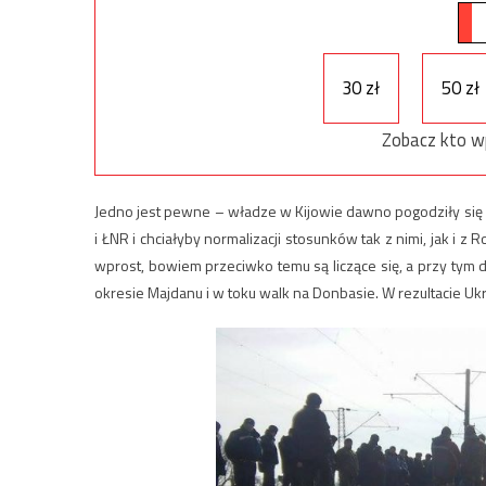
30 zł
50 zł
Zobacz kto w
Jedno jest pewne – władze w Kijowie dawno pogodziły się z 
i ŁNR i chciałyby normalizacji stosunków tak z nimi, jak i z 
wprost, bowiem przeciwko temu są liczące się, a przy tym 
okresie Majdanu i w toku walk na Donbasie. W rezultacie Uk