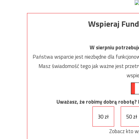
Wspieraj Fund
W sierpniu potrzebu
Państwa wsparcie jest niezbędne dla funkcjonow
Masz świadomość tego jak ważne jest przetrw
wspie
Uważasz, że robimy dobrą robotę? Ni
30 zł
50 zł
Zobacz kto w