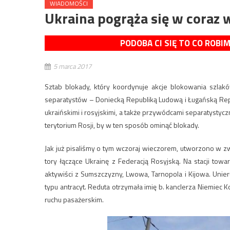
WIADOMOŚCI
Ukraina pogrąża się w coraz
PODOBA CI SIĘ TO CO ROBI
5 marca 2017
Sztab blokady, który koordynuje akcje blokowania szlak
separatystów – Doniecką Republiką Ludową i Ługańską Rep
ukraińskimi i rosyjskimi, a także przywódcami separatystyc
terytorium Rosji, by w ten sposób ominąć blokady.
Jak już pisaliśmy o tym wczoraj wieczorem, utworzono w 
tory łączące Ukrainę z Federacją Rosyjską. Na stacji t
aktywiści z Sumszczyzny, Lwowa, Tarnopola i Kijowa. Unie
typu antracyt. Reduta otrzymała imię b. kanclerza Niemiec
ruchu pasażerskim.