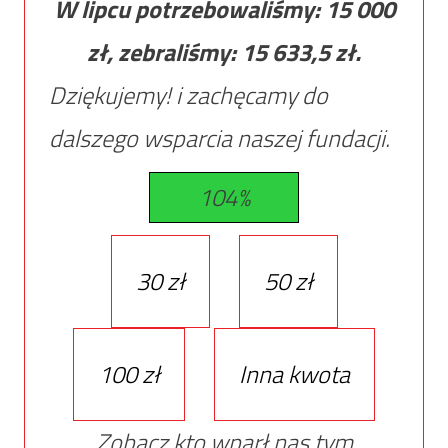
W lipcu potrzebowaliśmy:
15 000
zł, zebraliśmy:
15 633,5
zł.
Dziękujemy! i zachęcamy do
dalszego wsparcia naszej fundacji.
104%
30 zł
50 zł
100 zł
Inna kwota
Zobacz kto wparł nas tym