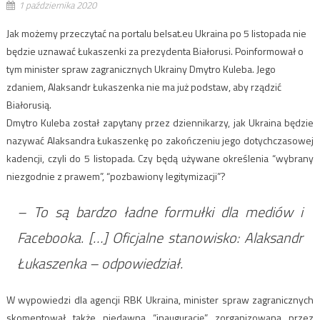
1 października 2020
Jak możemy przeczytać na portalu belsat.eu Ukraina po 5 listopada nie
będzie uznawać Łukaszenki za prezydenta Białorusi. Poinformował o
tym minister spraw zagranicznych Ukrainy Dmytro Kuleba. Jego
zdaniem, Alaksandr Łukaszenka nie ma już podstaw, aby rządzić
Białorusią.
Dmytro Kuleba został zapytany przez dziennikarzy, jak Ukraina będzie
nazywać Alaksandra Łukaszenkę po zakończeniu jego dotychczasowej
kadencji, czyli do 5 listopada. Czy będą używane określenia “wybrany
niezgodnie z prawem”, “pozbawiony legitymizacji”?
– To są bardzo ładne formułki dla mediów i
Facebooka. […] Oficjalne stanowisko: Alaksandr
Łukaszenka – odpowiedział.
W wypowiedzi dla agencji RBK Ukraina, minister spraw zagranicznych
skomentował także niedawną “inaugurację” zorganizowaną przez