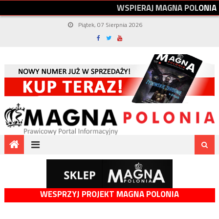
W
S
P
I
E
R
A
J
M
A
G
N
A
P
O
L
O
N
I
A
Piątek, 07 Sierpnia 2026
WESPRZYJ PROJEKT MAGNA POLONIA