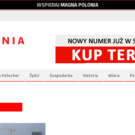
W
S
P
I
E
R
A
J
M
A
G
N
A
P
O
L
O
N
I
A
& Holocher
Żydzi
Gospodarka
Historia
Wiara
Po