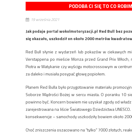
PODOBA CI SIĘ TO CO ROBI
19 września 2021
Jak podaje portal wokolmotoryzacji.pl Red Bull bez pozw
się okazało, uszkodził on około 2000 metrów kwadrato
Red Bull słynie z wydarzeń lub pokazów w ciekawych miej
Verstappena po mieście Monza przed Grand Prix Włoch, 
Piotra w Watykanie czy wyścigu motocrossowym w centrum 
za daleko i musiała posypać głowę popiołem.
Planem Red Bulla było przygotowanie materiału promocyjnego
Soborze Mądrości Bożej w sercu miasta. O poranku 10 si
powinno być. Koncern bowiem nie uzyskał zgody od władz mias
zarejestrowana na liście Światowego Dziedzictwa UNESCO. 
konsekwencje – samochody uszkodziły bowiem około 2000 
Choć zniszczenia oszacowano na “tylko” 7000 złotych, rea