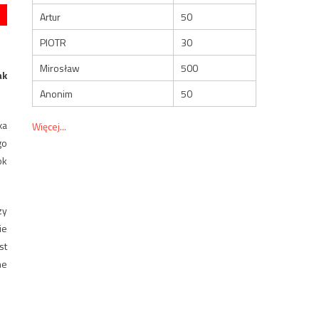
Artur
50
PIOTR
30
Mirosław
500
ak
Anonim
50
xa
Więcej...
go
ok
zy
ie
st
ne