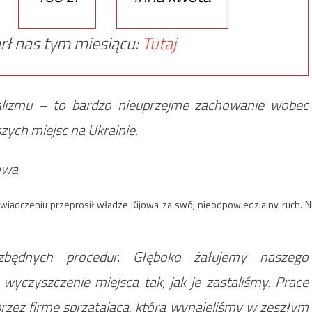
rł nas tym miesiącu:
Tutaj
dalizmu – to bardzo nieuprzejme zachowanie wobec
zych miejsc na Ukrainie.
jowa
wiadczeniu przeprosił władze Kijowa za swój nieodpowiedzialny ruch. N
ezbędnych procedur. Głęboko żałujemy naszego
yczyszczenie miejsca tak, jak je zastaliśmy. Prace
zez firmę sprzątającą, którą wynajęliśmy w zeszłym