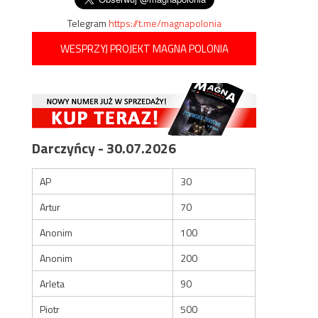
Telegram
https://t.me/magnapolonia
WESPRZYJ PROJEKT MAGNA POLONIA
Darczyńcy - 30.07.2026
AP
30
Artur
70
Anonim
100
Anonim
200
Arleta
90
Piotr
500