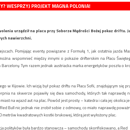
MY? WESPRZYJ PROJEKT MAGNA POLONIA!
olenia urządził na placu przy Soborze Mądrości Bożej pokaz driftu. J
wych nawierzchni.
scach. Pomijając eventy powiązane z Formułą 1, jak ostatnia jazda Ma
można wspomnieć między innymi o pokazie drifterskim na Placu Święte
Barcelony. Tym razem jednak austriacka marka energetyków poszła o kr
 w Kijowie. Ich wizją był pokaz driftu na Placu Sofii, znajdującym się pr
erpnia na skwerze pojawiły się dwa samochody, których tak naprawdę n
t na wjazd aut na plac. Powód jest prosty – katedra i cała jej okolica je
Red Bull nic jednak nie zrobił sobie z odmowy, co miało naprawdę poważ
metrów kwadratowych kostki brukowej, którą jest wyłożony plac.
kcja polityków była bardzo stanowcza – samochody skonfiskowano, a Red