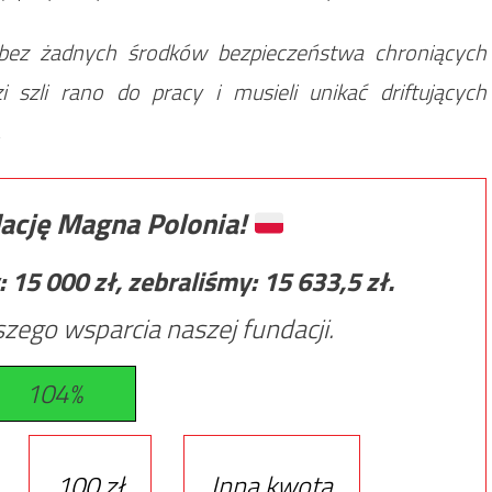
, bez żadnych środków bezpieczeństwa chroniących
zi szli rano do pracy i musieli unikać driftujących
.
ację Magna Polonia!
:
15 000
zł, zebraliśmy:
15 633,5
zł.
zego wsparcia naszej fundacji.
104%
100 zł
Inna kwota