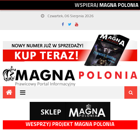
W
S
P
I
E
R
A
J
M
A
G
N
A
P
O
L
O
N
I
A
Czwartek, 06 Sierpnia 2026
WESPRZYJ PROJEKT MAGNA POLONIA