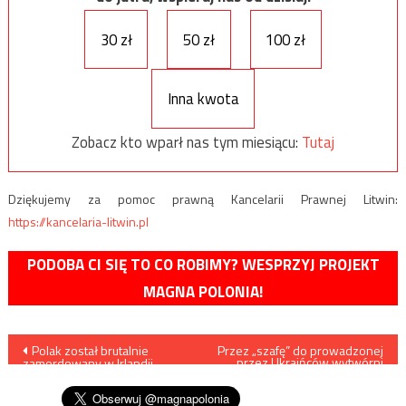
30 zł
50 zł
100 zł
Inna kwota
Zobacz kto wparł nas tym miesiącu:
Tutaj
Dziękujemy za pomoc prawną Kancelarii Prawnej Litwin:
https://kancelaria-litwin.pl
PODOBA CI SIĘ TO CO ROBIMY? WESPRZYJ PROJEKT
MAGNA POLONIA!
Nawigacja
Polak został brutalnie
Przez „szafę” do prowadzonej
przez Ukraińców wytwórni
zamordowany w Irlandii
tytoniu
wpisu
Północnej