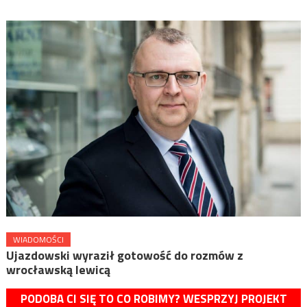
WIADOMOŚCI
Ujazdowski wyraził gotowość do rozmów z
wrocławską lewicą
PODOBA CI SIĘ TO CO ROBIMY? WESPRZYJ PROJEKT