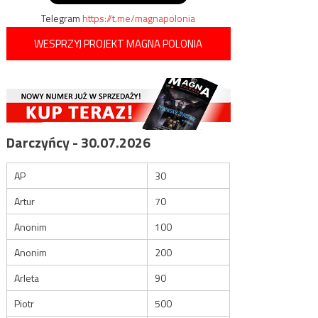
Telegram
https://t.me/magnapolonia
WESPRZYJ PROJEKT MAGNA POLONIA
Darczyńcy - 30.07.2026
AP
30
Artur
70
Anonim
100
Anonim
200
Arleta
90
Piotr
500