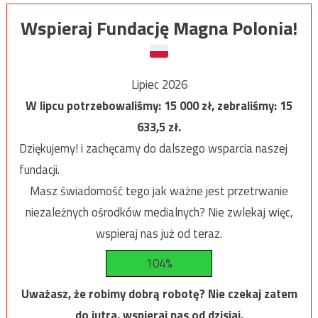
Wspieraj Fundację Magna Polonia!
Lipiec 2026
W lipcu potrzebowaliśmy:
15 000
zł, zebraliśmy:
15
633,5
zł.
Dziękujemy! i zachęcamy do dalszego wsparcia naszej
fundacji.
Masz świadomość tego jak ważne jest przetrwanie
niezależnych ośrodków medialnych? Nie zwlekaj więc,
wspieraj nas już od teraz.
104%
Uważasz, że robimy dobrą robotę? Nie czekaj zatem
do jutra, wspieraj nas od dzisiaj.