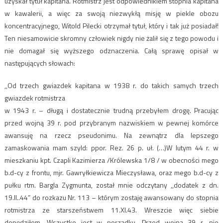
uzyskał tytuł kapitana. Rotmistrz jest odpowiednikiem stopnia kapitana
w kawalerii, a więc za swoją niezwykłą misję w piekle obozu
koncentracyjnego, Witold Pilecki otrzymał tytuł, który i tak już posiadał!
Ten niesamowicie skromny człowiek nigdy nie żalił się z tego powodu i
nie domagał się wyższego odznaczenia. Całą sprawę opisał w
następujących słowach:
,,Od trzech gwiazdek kapitana w 1938 r. do takich samych trzech
gwiazdek rotmistrza
w 1943 r. – długą i dostatecznie trudną przebyłem drogę. Pracując
przed wojną 39 r. pod przybranym nazwiskiem w pewnej komórce
awansuję na rzecz pseudonimu. Na zewnątrz dla lepszego
zamaskowania mam szyld: ppor. Rez. 26 p. uł. (…)W lutym 44 r. w
mieszkaniu kpt. Czapli Kazimierza /Królewska 1/8 / w obecności mego
b.d-cy z frontu, mjr. Gawryłkiewicza Mieczysława, oraz mego b.d-cy z
pułku rtm. Bargla Zygmunta, został mnie odczytany ,,dodatek z dn.
19.II..44” do rozkazu Nr. 113 – którym zostaję awansowany do stopnia
rotmistrza ze starszeństwem 11.XI.43. Wreszcie więc siebie
dopędziłem. Wszystko jest w porządku. Przed wojną 39 r. nie