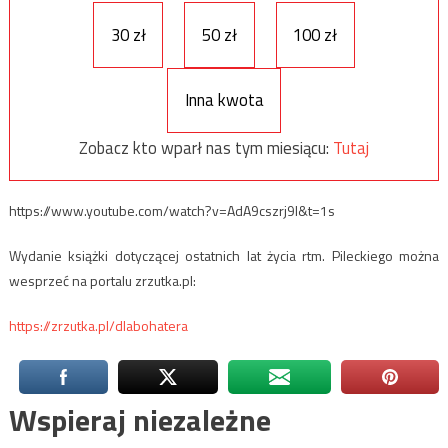
30 zł
50 zł
100 zł
Inna kwota
Zobacz kto wparł nas tym miesiącu:
Tutaj
https://www.youtube.com/watch?v=AdA9cszrj9I&t=1s
Wydanie książki dotyczącej ostatnich lat życia rtm. Pileckiego można
wesprzeć na portalu zrzutka.pl:
https://zrzutka.pl/dlabohatera
Wspieraj niezależne