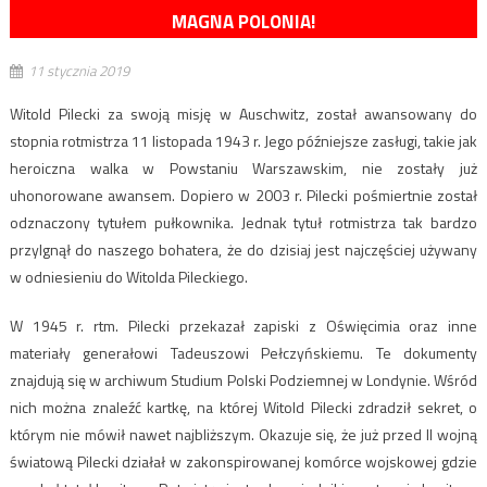
MAGNA POLONIA!
11 stycznia 2019
Witold Pilecki za swoją misję w Auschwitz, został awansowany do
stopnia rotmistrza 11 listopada 1943 r. Jego późniejsze zasługi, takie jak
heroiczna walka w Powstaniu Warszawskim, nie zostały już
uhonorowane awansem. Dopiero w 2003 r. Pilecki pośmiertnie został
odznaczony tytułem pułkownika. Jednak tytuł rotmistrza tak bardzo
przylgnął do naszego bohatera, że do dzisiaj jest najczęściej używany
w odniesieniu do Witolda Pileckiego.
W 1945 r. rtm. Pilecki przekazał zapiski z Oświęcimia oraz inne
materiały generałowi Tadeuszowi Pełczyńskiemu. Te dokumenty
znajdują się w archiwum Studium Polski Podziemnej w Londynie. Wśród
nich można znaleźć kartkę, na której Witold Pilecki zdradził sekret, o
którym nie mówił nawet najbliższym. Okazuje się, że już przed II wojną
światową Pilecki działał w zakonspirowanej komórce wojskowej gdzie