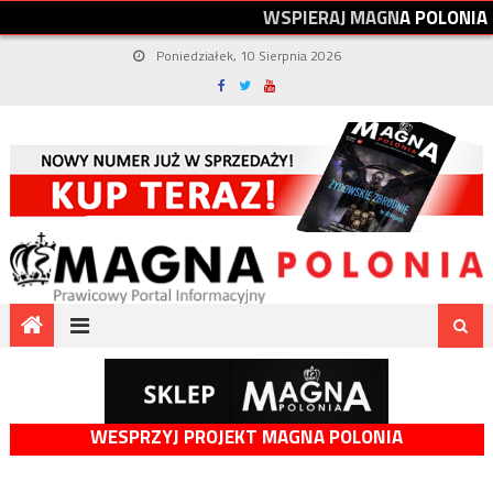
W
S
P
I
E
R
A
J
M
A
G
N
A
P
O
L
O
N
I
A
Poniedziałek, 10 Sierpnia 2026
WESPRZYJ PROJEKT MAGNA POLONIA