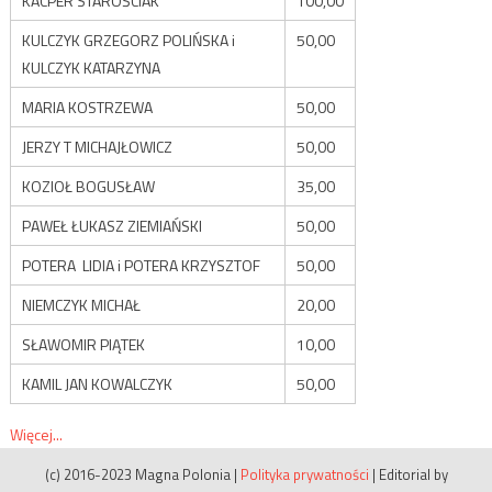
KACPER STAROŚCIAK
100,00
KULCZYK GRZEGORZ POLIŃSKA i
50,00
KULCZYK KATARZYNA
MARIA KOSTRZEWA
50,00
JERZY T MICHAJŁOWICZ
50,00
KOZIOŁ BOGUSŁAW
35,00
PAWEŁ ŁUKASZ ZIEMIAŃSKI
50,00
POTERA LIDIA i POTERA KRZYSZTOF
50,00
NIEMCZYK MICHAŁ
20,00
SŁAWOMIR PIĄTEK
10,00
KAMIL JAN KOWALCZYK
50,00
Więcej...
(c) 2016-2023 Magna Polonia
|
Polityka prywatności
|
Editorial by