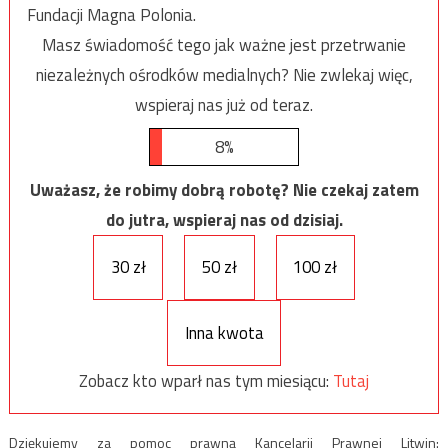
Fundacji Magna Polonia.
Masz świadomość tego jak ważne jest przetrwanie
niezależnych ośrodków medialnych? Nie zwlekaj więc,
wspieraj nas już od teraz.
8%
Uważasz, że robimy dobrą robotę? Nie czekaj zatem
do jutra, wspieraj nas od dzisiaj.
30 zł
50 zł
100 zł
Inna kwota
Zobacz kto wparł nas tym miesiącu:
Tutaj
Dziękujemy za pomoc prawną Kancelarii Prawnej Litwin: