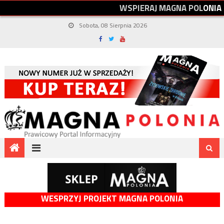
W
S
P
I
E
R
A
J
M
A
G
N
A
P
O
L
O
N
I
A
Sobota, 08 Sierpnia 2026
WESPRZYJ PROJEKT MAGNA POLONIA