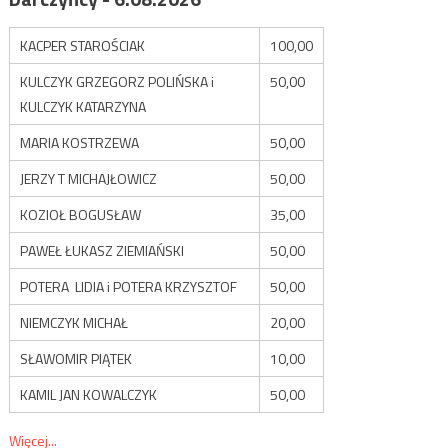
KACPER STAROŚCIAK
100,00
KULCZYK GRZEGORZ POLIŃSKA i
50,00
KULCZYK KATARZYNA
MARIA KOSTRZEWA
50,00
JERZY T MICHAJŁOWICZ
50,00
KOZIOŁ BOGUSŁAW
35,00
PAWEŁ ŁUKASZ ZIEMIAŃSKI
50,00
POTERA LIDIA i POTERA KRZYSZTOF
50,00
NIEMCZYK MICHAŁ
20,00
SŁAWOMIR PIĄTEK
10,00
KAMIL JAN KOWALCZYK
50,00
Więcej...