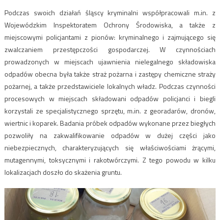
Podczas swoich działań śląscy kryminalni współpracowali m.in. z
Wojewódzkim Inspektoratem Ochrony Środowiska, a także z
miejscowymi policjantami z pionów: kryminalnego i zajmującego się
zwalczaniem przestępczości gospodarczej. W czynnościach
prowadzonych w miejscach ujawnienia nielegalnego składowiska
odpadów obecna była także straż pożarna i zastępy chemiczne straży
pożarnej, a także przedstawiciele lokalnych władz. Podczas czynności
procesowych w miejscach składowani odpadów policjanci i biegli
korzystali ze specjalistycznego sprzętu, m.in. z georadarów, dronów,
wiertnic i koparek. Badania próbek odpadów wykonane przez biegłych
pozwoliły na zakwalifikowanie odpadów w dużej części jako
niebezpiecznych, charakteryzujących się właściwościami żrącymi,
mutagennymi, toksycznymi i rakotwórczymi. Z tego powodu w kilku
lokalizacjach doszło do skażenia gruntu.