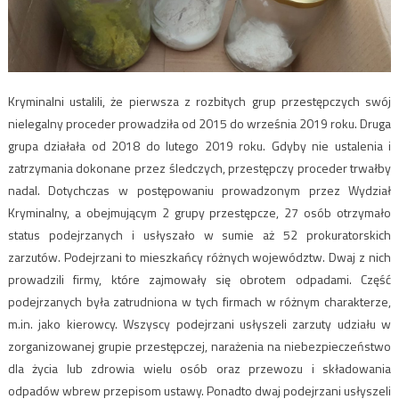
Kryminalni ustalili, że pierwsza z rozbitych grup przestępczych swój
nielegalny proceder prowadziła od 2015 do września 2019 roku. Druga
grupa działała od 2018 do lutego 2019 roku. Gdyby nie ustalenia i
zatrzymania dokonane przez śledczych, przestępczy proceder trwałby
nadal. Dotychczas w postępowaniu prowadzonym przez Wydział
Kryminalny, a obejmującym 2 grupy przestępcze, 27 osób otrzymało
status podejrzanych i usłyszało w sumie aż 52 prokuratorskich
zarzutów. Podejrzani to mieszkańcy różnych województw. Dwaj z nich
prowadzili firmy, które zajmowały się obrotem odpadami. Część
podejrzanych była zatrudniona w tych firmach w różnym charakterze,
m.in. jako kierowcy. Wszyscy podejrzani usłyszeli zarzuty udziału w
zorganizowanej grupie przestępczej, narażenia na niebezpieczeństwo
dla życia lub zdrowia wielu osób oraz przewozu i składowania
odpadów wbrew przepisom ustawy. Ponadto dwaj podejrzani usłyszeli