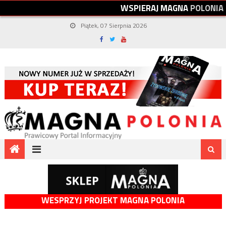
W
S
P
I
E
R
A
J
M
A
G
N
A
P
O
L
O
N
I
A
Piątek, 07 Sierpnia 2026
WESPRZYJ PROJEKT MAGNA POLONIA