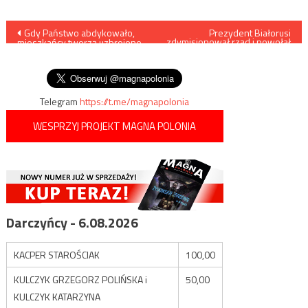
Nawigacja
Gdy Państwo abdykowało,
Prezydent Białorusi
zdymisjonował rząd i powołał
mieszkańcy tworzą uzbrojone
nowego premiera
wpisu
milicje, by chroniły ich życia i
mienia
Telegram
https://t.me/magnapolonia
WESPRZYJ PROJEKT MAGNA POLONIA
Darczyńcy - 6.08.2026
KACPER STAROŚCIAK
100,00
KULCZYK GRZEGORZ POLIŃSKA i
50,00
KULCZYK KATARZYNA