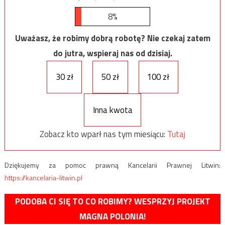
8%
Uważasz, że robimy dobrą robotę? Nie czekaj zatem
do jutra, wspieraj nas od dzisiaj.
30 zł
50 zł
100 zł
Inna kwota
Zobacz kto wparł nas tym miesiącu:
Tutaj
Dziękujemy za pomoc prawną Kancelarii Prawnej Litwin:
https://kancelaria-litwin.pl
PODOBA CI SIĘ TO CO ROBIMY? WESPRZYJ PROJEKT
MAGNA POLONIA!