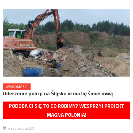
WIADOMOŚCI
Uderzenie policji na Śląsku w mafię śmieciową
PODOBA CI SIĘ TO CO ROBIMY? WESPRZYJ PROJEKT
MAGNA POLONIA!
4 czerwca 2020