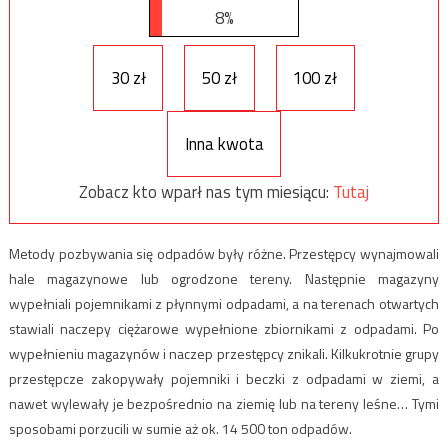
8%
30 zł
50 zł
100 zł
Inna kwota
Zobacz kto wparł nas tym miesiącu:
Tutaj
Metody pozbywania się odpadów były różne. Przestępcy wynajmowali
hale magazynowe lub ogrodzone tereny. Następnie magazyny
wypełniali pojemnikami z płynnymi odpadami, a na terenach otwartych
stawiali naczepy ciężarowe wypełnione zbiornikami z odpadami. Po
wypełnieniu magazynów i naczep przestępcy znikali. Kilkukrotnie grupy
przestępcze zakopywały pojemniki i beczki z odpadami w ziemi, a
nawet wylewały je bezpośrednio na ziemię lub na tereny leśne… Tymi
sposobami porzucili w sumie aż ok. 14 500 ton odpadów.