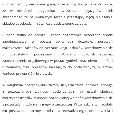
również zarzuty kierowania grupą przestępczą. Policjanci ustalili także,
że w niektórych przypadkach właściciele magazynów mieli
świadomość, że na wynajętym terenie przestępcy będą nielegalnie
składować odpady. Im również przedstawiono zarzuty.
6 osób trafiło do aresztu. Wobec pozostałych orzeczono środki
zapobiegawcze w postaci policyjnych dozorów, poręczeń
majątkowych, zakazów opuszczania kraju i zakazów kontaktowania się
z pozostałymi podejrzanymi. Policjanci dokonali również
zabezpieczenia majątkowego w postaci gotówki oraz nieruchomości i
ruchomości, m.in. pojazdów należących do podejrzanych, o łącznej
wartości prawie 3,5 mln złotych.
W odrębnym postępowaniu zarzuty usłyszał także obrońca jednego
z pozbawionych wolności podejrzanych​. Jak ustalili śledczy,
mężczyzna umożliwiał osobie pozbawionej wolności kontaktowanie się
z pozostałymi członkami grupy przestępczej. W związku z tym zostały
mu postawione zarzuty utrudniania prowadzonego postępowania i