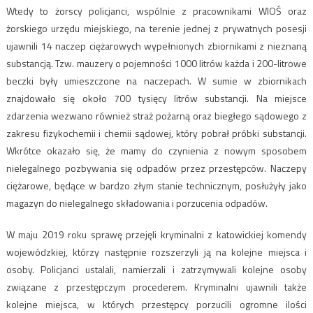
Wtedy to żorscy policjanci, wspólnie z pracownikami WIOŚ oraz
żorskiego urzędu miejskiego, na terenie jednej z prywatnych posesji
ujawnili 14 naczep ciężarowych wypełnionych zbiornikami z nieznaną
substancją. Tzw. mauzery o pojemności 1000 litrów każda i 200-litrowe
beczki były umieszczone na naczepach. W sumie w zbiornikach
znajdowało się około 700 tysięcy litrów substancji. Na miejsce
zdarzenia wezwano również straż pożarną oraz biegłego sądowego z
zakresu fizykochemii i chemii sądowej, który pobrał próbki substancji.
Wkrótce okazało się, że mamy do czynienia z nowym sposobem
nielegalnego pozbywania się odpadów przez przestępców. Naczepy
ciężarowe, będące w bardzo złym stanie technicznym, posłużyły jako
magazyn do nielegalnego składowania i porzucenia odpadów.
W maju 2019 roku sprawę przejęli kryminalni z katowickiej komendy
wojewódzkiej, którzy następnie rozszerzyli ją na kolejne miejsca i
osoby. Policjanci ustalali, namierzali i zatrzymywali kolejne osoby
związane z przestępczym procederem. Kryminalni ujawnili także
kolejne miejsca, w których przestępcy porzucili ogromne ilości