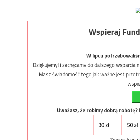
Wspieraj Fund
W lipcu potrzebowaliś
Dziękujemy! i zachęcamy do dalszego wsparcia na
Masz świadomość tego jak ważne jest przetrw
wspie
Uważasz, że robimy dobrą robotę? Ni
30 zł
50 zł