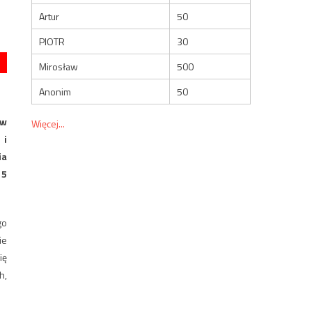
Artur
50
PIOTR
30
Mirosław
500
Anonim
50
 w
Więcej...
 i
ia
15
go
ie
ię
h,