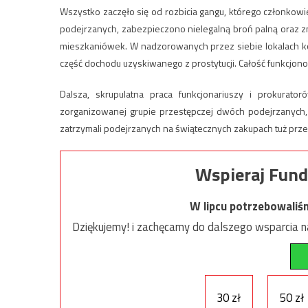
Wszystko zaczęło się od rozbicia gangu, którego członkow
podejrzanych, zabezpieczono nielegalną broń palną oraz zna
mieszkaniówek. W nadzorowanych przez siebie lokalach k
część dochodu uzyskiwanego z prostytucji. Całość funkcjon
Dalsza, skrupulatna praca funkcjonariuszy i prokurat
zorganizowanej grupie przestępczej dwóch podejrzanych,
zatrzymali podejrzanych na świątecznych zakupach tuż pr
Wspieraj Fund
W lipcu potrzebowaliś
Dziękujemy! i zachęcamy do dalszego wsparcia na
30 zł
50 zł