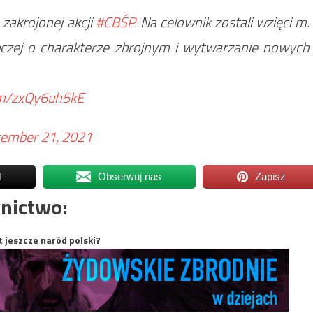
zakrojonej akcji
#CBŚP
. Na celownik zostali wzięci m.
ępczej o charakterze zbrojnym i wytwarzanie nowych
com/zxQy6uh5kE
ember 21, 2021
t
Obserwuj nas
Zapisz
nictwo:
t jeszcze naród polski?