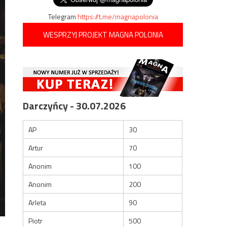
Telegram
https://t.me/magnapolonia
WESPRZYJ PROJEKT MAGNA POLONIA
Darczyńcy - 30.07.2026
AP
30
Artur
70
Anonim
100
Anonim
200
Arleta
90
Piotr
500