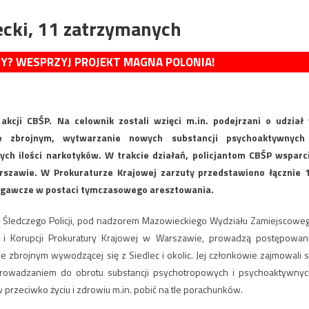
ecki, 11 zatrzymanych
MY? WESPRZYJ PROJEKT MAGNA POLONIA!
kcji CBŚP. Na celownik zostali wzięci m.in. podejrzani o udział
ze zbrojnym, wytwarzanie nowych substancji psychoaktywnych
h ilości narkotyków. W trakcie działań, policjantom CBŚP wsparc
rszawie. W Prokuraturze Krajowej zarzuty przedstawiono łącznie 
iegawcze w postaci tymczasowego aresztowania.
a Śledczego Policji, pod nadzorem Mazowieckiego Wydziału Zamiejscowe
i Korupcji Prokuratury Krajowej w Warszawie, prowadzą postępowan
 zbrojnym wywodzącej się z Siedlec i okolic. Jej członkowie zajmowali s
rowadzaniem do obrotu substancji psychotropowych i psychoaktywnyc
w przeciwko życiu i zdrowiu m.in. pobić na tle porachunków.