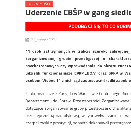
WIADOMOŚCI
Uderzenie CBŚP w gang siedl
PODOBA CI SIĘ TO CO ROBI
21 grudnia 2021
11 osób zatrzymanych w trakcie szeroko zakrojonej a
zorganizowanej grupie przestępczej o charakter
psychotropowych czy wprowadzanie do obrotu znacznyc
udzielili funkcjonariusze CPKP „BOA” oraz SPKP w Wa
osobom. Wobec 11 z nich sąd zastosował środki zapob
Funkcjonariusze z Zarządu w Warszawie Centralnego Biur
Departamentu do Spraw Przestępczości Zorganizowanej 
dotyczące zorganizowanej grupy przestępczej o charakterze
przestępczością narkotykową, w tym wytwarzaniem i wp
czerpali zyski z prostytucji, ponadto dokonywali przestępst