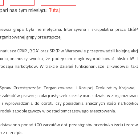
parł nas tym miesiącu:
Tutaj
eważ grupa była hermetyczna. Intensywna i skrupulatna praca CBŚP
rganizowanej grupy przestępczej.
jonariuszy CPKP „BOA” oraz SPKP w Warszawie przeprowadzili kolejną akcj
funkcjonariuszy wynika, że podejrzani mogli wyprodukować blisko 45 
zaju narkotyków. W trakcie działań funkcjonariusze zlikwidowali tak
aw Przestępczości Zorganizowanej i Korupcji Prokuratury Krajowej
akładów prawnej izolacji usłyszeli zarzuty m.in. udziału w zorganizowan
a i wprowadzania do obrotu czy posiadania znacznych ilości narkotykó
środek zapobiegawczy w postaci tymczasowego aresztowania.
edstawiono ponad 100 zarzutów dot. przestępstw przeciwko życiu i zdrow
h z nierządu.