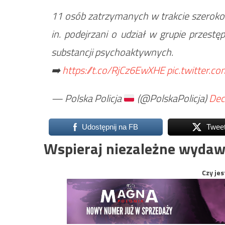
11 osób zatrzymanych w trakcie szeroko 
in. podejrzani o udział w grupie przest
substancji psychoaktywnych.
➡️
https://t.co/RjCz6EwXHE
pic.twitter.
— Polska Policja
(@PolskaPolicja)
Dec
Udostępnij na FB
Twee
Wspieraj niezależne wydaw
Czy jes