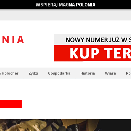
W
S
P
I
E
R
A
J
M
A
G
N
A
P
O
L
O
N
I
A
& Holocher
Żydzi
Gospodarka
Historia
Wiara
Po