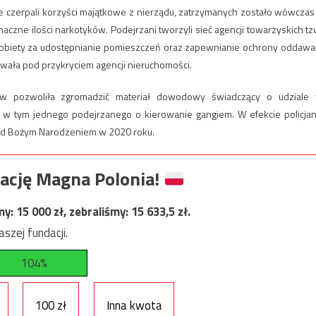
ie czerpali korzyści majątkowe z nierządu, zatrzymanych zostało wówczas
czne ilości narkotyków. Podejrzani tworzyli sieć agencji towarzyskich tz
obiety za udostępnianie pomieszczeń oraz zapewnianie ochrony oddawa
owała pod przykryciem agencji nieruchomości.
orów pozwoliła zgromadzić materiał dowodowy świadczący o udziale
 w tym jednego podejrzanego o kierowanie gangiem. W efekcie policjan
zed Bożym Narodzeniem w 2020 roku.
ację Magna Polonia!
my:
15 000
zł, zebraliśmy:
15 633,5
zł.
szej fundacji.
104%
100 zł
Inna kwota