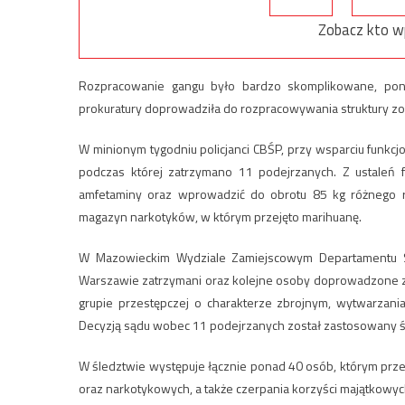
Zobacz kto w
Rozpracowanie gangu było bardzo skomplikowane, poni
prokuratury doprowadziła do rozpracowywania struktury zo
W minionym tygodniu policjanci CBŚP, przy wsparciu funkc
podczas której zatrzymano 11 podejrzanych. Z ustaleń 
amfetaminy oraz wprowadzić do obrotu 85 kg różnego rod
magazyn narkotyków, w którym przejęto marihuanę.
W Mazowieckim Wydziale Zamiejscowym Departamentu Spr
Warszawie zatrzymani oraz kolejne osoby doprowadzone z z
grupie przestępczej o charakterze zbrojnym, wytwarzani
Decyzją sądu wobec 11 podejrzanych został zastosowany 
W śledztwie występuje łącznie ponad 40 osób, którym prz
oraz narkotykowych, a także czerpania korzyści majątkowyc