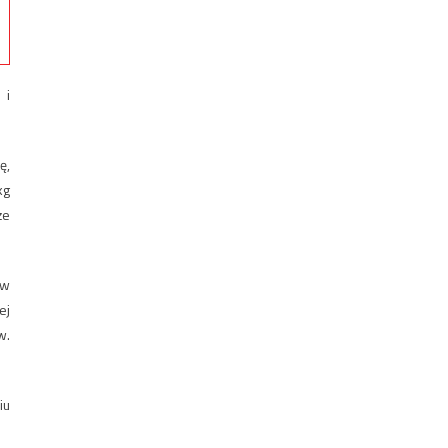
 i
ę,
kg
że
 w
ej
w.
iu