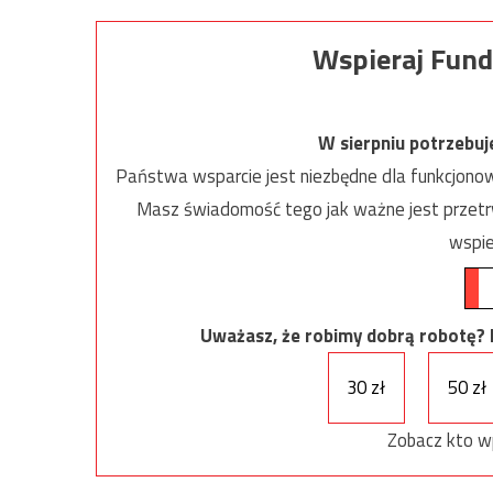
Wspieraj Fund
W sierpniu potrzebu
Państwa wsparcie jest niezbędne dla funkcjonow
Masz świadomość tego jak ważne jest przetrw
wspie
Uważasz, że robimy dobrą robotę? Ni
30 zł
50 zł
Zobacz kto w