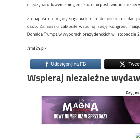
międzynarodowym zbiegiem, któremu postawiono zarzuty w 
Za napaść na organy ścigania lub utrudnianie im działań 
osób. Zamieszki zakłóciły wspólną sesję Kongresu mając
Donalda Trumpa w wyborach prezydenckich w listopadzie 2
/rmf24.pl/
Udostępnij na FB
Twee
Wspieraj niezależne wydaw
Czy jes