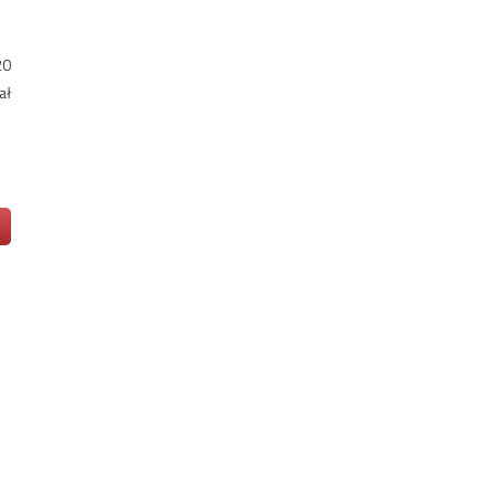
20
ał