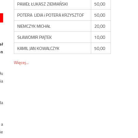
PAWEŁ ŁUKASZ ZIEMIAŃSKI
50,00
POTERA LIDIA i POTERA KRZYSZTOF
50,00
NIEMCZYK MICHAŁ
20,00
SŁAWOMIR PIĄTEK
10,00
ał
KAMIL JAN KOWALCZYK
50,00
on
Więcej...
łu
ia
da
 a
ie