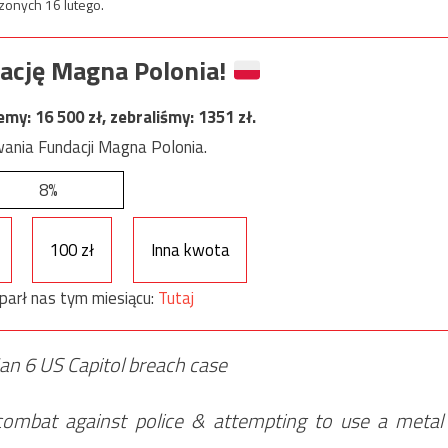
zonych 16 lutego.
ację Magna Polonia!
jemy:
16 500
zł, zebraliśmy:
1351
zł.
ania Fundacji Magna Polonia.
8%
100 zł
Inna kwota
parł nas tym miesiącu:
Tutaj
an 6 US Capitol breach case
ombat against police & attempting to use a metal