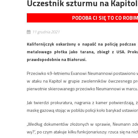
Uczestnik szturmu na Kapitol
PODOBA CI SIĘ TO CO ROBI
11 grudnia 2021
Kalifornijczyk oskarżony o napaść na policję podczas
metalowego płotka jako tarana, zbiegł z USA. Prokur
prawdopodobnie na Białorusi.
Przeciwko 49-letniemu Evanowi Neumannowi postawiono w 
w ataku na Kapitol w grupie zwolenników ówczesnego pre
pierwotnie skierowanego przeciwko Neumannowi w marcu.
Jak twierdzi prokuratura, nagrania z kamer potwierdzają,
maskę gazową stojąc w pobliżu policji koło barykad ustawi
„Według dokumentów złożonych w sprawie, Neumann zdejmu
wy?’, po czym atakuje kilku funkcjonariuszy: rzuca się na n