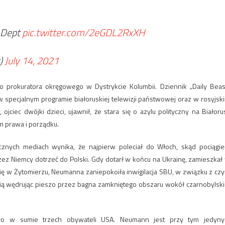
e Dept
pic.twitter.com/2eGDL2RxXH
)
July 14, 2021
o prokuratora okręgowego w Dystrykcie Kolumbii. Dziennik „Daily Beas
specjalnym programie białoruskiej telewizji państwowej oraz w rosyjsk
 ojciec dwójki dzieci, ujawnił, że stara się o azylu polityczny na Białorus
m prawa i porządku.
cznych mediach wynika, że najpierw poleciał do Włoch, skąd pociągi
zez Niemcy dotrzeć do Polski. Gdy dotarł w końcu na Ukrainę, zamieszkał
ię w Żytomierzu, Neumanna zaniepokoiła inwigilacja SBU, w związku z cz
usią wędrując pieszo przez bagna zamkniętego obszaru wokół czarnobylski
ało w sumie trzech obywateli USA. Neumann jest przy tym jedyn