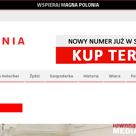
W
S
P
I
E
R
A
J
M
A
G
N
A
P
O
L
O
N
I
A
& Holocher
Żydzi
Gospodarka
Historia
Wiara
Po