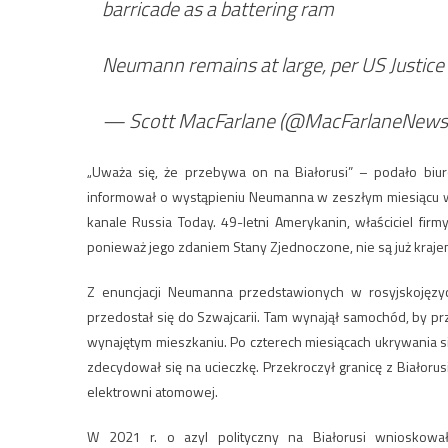
barricade as a battering ram
Neumann remains at large, per US Justic
— Scott MacFarlane (@MacFarlaneNews
„Uważa się, że przebywa on na Białorusi” – podało biur
informował o wystąpieniu Neumanna w zeszłym miesiącu w 
kanale Russia Today. 49-letni Amerykanin, właściciel firmy,
ponieważ jego zdaniem Stany Zjednoczone, nie są już kraje
Z enuncjacji Neumanna przedstawionych w rosyjskojęzy
przedostał się do Szwajcarii. Tam wynajął samochód, by pr
wynajętym mieszkaniu. Po czterech miesiącach ukrywania s
zdecydował się na ucieczkę. Przekroczył granicę z Białor
elektrowni atomowej.
W 2021 r. o azyl polityczny na Białorusi wnioskow