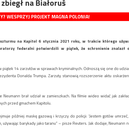
 zbiegł na Białoruś
MY? WESPRZYJ PROJEKT MAGNA POLONIA!
 szturmu na Kapitol 6 stycznia 2021 roku, w trakcie którego używ
atorzy federalni potwierdzili w piątek, że schronienie znalazł 
piątek 14 zarzutów w sprawach kryminalnych. Odnoszą się one do udzia
zydenta Donalda Trumpa. Zarzuty stanowią rozszerzenie aktu oskarżen
 że Neumann brał udział w zamieszkach. Na filmie wideo widać jak zakła
onych przed gmachem Kapitolu.
je później maskę gazową i krzyczy do policji: ‘Jestem gotów umrzeć,
ich, używając barykady jako taranu” – pisze Reuters. Jak dodaje, Neumann n