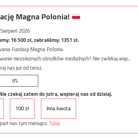
ację Magna Polonia!
Sierpień 2026
jemy:
16 500
zł, zebraliśmy:
1351
zł.
ania Fundacji Magna Polonia.
anie niezależnych ośrodków medialnych? Nie zwlekaj więc,
raj nas już od teraz.
8%
e czekaj zatem do jutra, wspieraj nas od dzisiaj.
100 zł
Inna kwota
parł nas tym miesiącu:
Tutaj