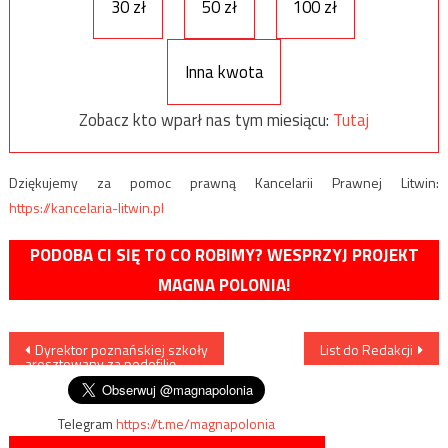
30 zł
50 zł
100 zł
Inna kwota
Zobacz kto wparł nas tym miesiącu:
Tutaj
Dziękujemy za pomoc prawną Kancelarii Prawnej Litwin:
https://kancelaria-litwin.pl
PODOBA CI SIĘ TO CO ROBIMY? WESPRZYJ PROJEKT
MAGNA POLONIA!
Nawigacja
Dyrektor poznańskiej szkoły
List do Redakcji
aresztowany za pedofilię
wpisu
Telegram
https://t.me/magnapolonia