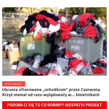
WIADOMOŚCI
Ubrania ofiarowane „uchodźcom” przez Czerwony
Krzyż niemal od razu wylądowały w… śmietnikach
PODOBA CI SIĘ TO CO ROBIMY? WESPRZYJ PROJEKT