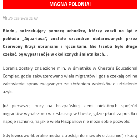
MAGNA POLONIA!
25 czerwca 2018
Biedni, potrzebujący pomocy uchodźcy, którzy zeszli na ląd z
pokładu „Aquariusa”, zostało szczodrze obdarowanych przez
Czerwony Krzyż ubraniami i ręcznikami. Nie trzeba było długo
czekać, by wypatrzeć je w okolicznych śmietnikach…
Ubrania zostały znalezione m.in. w śmietniku w Cheste’s Educational
Complex, gdzie zakwaterowano wielu migrantów i gdzie czekają oni na
załatwienie spraw związanych ze złożeniem wniosków o udzielenie
azylu.
Już pierwszej nocy na hiszpańskiej ziemi niektórych spośród
migrantów wypatrzono w restauracji w Cheste, gdzie płacili za posiłki i
napoje rachunki, na jakie wielu Hiszpanów nie może sobie pozwolić.
Gdy lewicowo-liberalne media z troską informowały o „traumie”, z którą