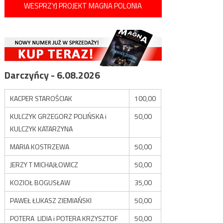
WESPRZYJ PROJEKT MAGNA POLONIA
Darczyńcy - 6.08.2026
KACPER STAROŚCIAK
100,00
KULCZYK GRZEGORZ POLIŃSKA i
50,00
KULCZYK KATARZYNA
MARIA KOSTRZEWA
50,00
JERZY T MICHAJŁOWICZ
50,00
KOZIOŁ BOGUSŁAW
35,00
PAWEŁ ŁUKASZ ZIEMIAŃSKI
50,00
POTERA LIDIA i POTERA KRZYSZTOF
50,00