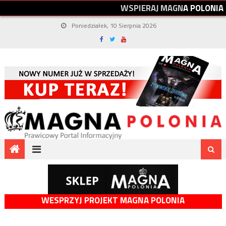
W
S
P
I
E
R
A
J
M
A
G
N
A
P
O
L
O
N
I
A
Poniedziałek, 10 Sierpnia 2026
WESPRZYJ PROJEKT MAGNA POLONIA