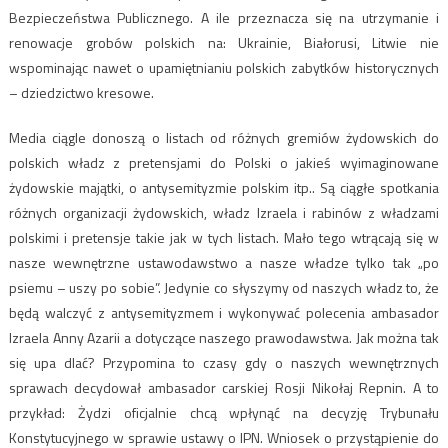
Bezpieczeństwa Publicznego. A ile przeznacza się na utrzymanie i
renowacje grobów polskich na: Ukrainie, Białorusi, Litwie nie
wspominając nawet o upamiętnianiu polskich zabytków historycznych
– dziedzictwo kresowe.
Media ciągle donoszą o listach od różnych gremiów żydowskich do
polskich władz z pretensjami do Polski o jakieś wyimaginowane
żydowskie majątki, o antysemityzmie polskim itp.. Są ciągłe spotkania
różnych organizacji żydowskich, władz Izraela i rabinów z władzami
polskimi i pretensje takie jak w tych listach. Mało tego wtrącają się w
nasze wewnętrzne ustawodawstwo a nasze władze tylko tak „po
psiemu – uszy po sobie”. Jedynie co słyszymy od naszych władz to, że
będą walczyć z antysemityzmem i wykonywać polecenia ambasador
Izraela Anny Azarii a dotyczące naszego prawodawstwa. Jak można tak
się upa dlać? Przypomina to czasy gdy o naszych wewnętrznych
sprawach decydował ambasador carskiej Rosji Nikołaj Repnin. A to
przykład: Żydzi oficjalnie chcą wpłynąć na decyzję Trybunału
Konstytucyjnego w sprawie ustawy o IPN. Wniosek o przystąpienie do