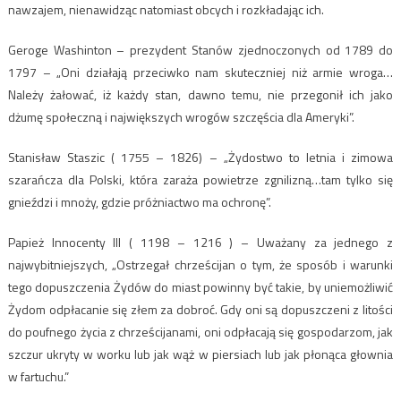
nawzajem, nienawidząc natomiast obcych i rozkładając ich.
Geroge Washinton – prezydent Stanów zjednoczonych od 1789 do
1797 – „Oni działają przeciwko nam skuteczniej niż armie wroga…
Należy żałować, iż każdy stan, dawno temu, nie przegonił ich jako
dżumę społeczną i największych wrogów szczęścia dla Ameryki”.
Stanisław Staszic ( 1755 – 1826) – „Żydostwo to letnia i zimowa
szarańcza dla Polski, która zaraża powietrze zgnilizną…tam tylko się
gnieździ i mnoży, gdzie próżniactwo ma ochronę”.
Papież Innocenty III ( 1198 – 1216 ) – Uważany za jednego z
najwybitniejszych, „Ostrzegał chrześcijan o tym, że sposób i warunki
tego dopuszczenia Żydów do miast powinny być takie, by uniemożliwić
Żydom odpłacanie się złem za dobroć. Gdy oni są dopuszczeni z litości
do poufnego życia z chrześcijanami, oni odpłacają się gospodarzom, jak
szczur ukryty w worku lub jak wąż w piersiach lub jak płonąca głownia
w fartuchu.”