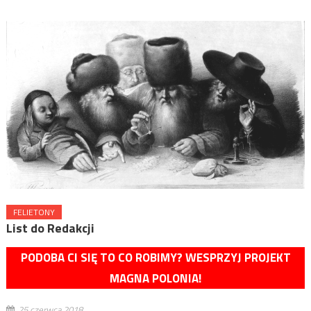
FELIETONY
List do Redakcji
PODOBA CI SIĘ TO CO ROBIMY? WESPRZYJ PROJEKT
MAGNA POLONIA!
25 czerwca 2018