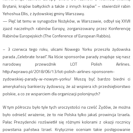
Brytanii, krajów bałtyckich a także z innych krajów” – stwierdził rabin
Yehoshua Ellis, z żydowskiej gminy Warszawy.
— Pięć lat temu w synagodze Nożyków, w Warszawie, odbył się XXVII
zjazd naczelnych rabinów Europy, zorganizowany przez Konferencję
Rabinów Europejskich (The Conference of European Rabbis).
– 3 czerwca tego roku, ulicami Nowego Yorku przeszła żydowska
parada „Celebrate Israel”. Na liście sponsorów parady znajduje się nasz
narodowy przewoźnik LOT Polish Airlines.
http://wprawo.pl/2018/06/13/lot-polish-airlines-sponsorem-
zydowskiej-parady-w-nowym-yorku/ Muszą być bardzo biedni ci
amerykańscy bankierzy żydowscy, że aż wspiera ich przedsiębiorstwo
polskie, a co ze wsparciem dla organizacji polonijnych?
W tym półroczu było tyle tych uroczystości na cześć Żydów, że można
było odnieść wrażenie, że to nie Polska tylko jakaś prowincja Izraela.
Pałac Prezydencki rozświetlił się różnymi kolorami z okazji rocznicy
powstania państwa Izrael. Krytycznie oceniam takie postępowanie