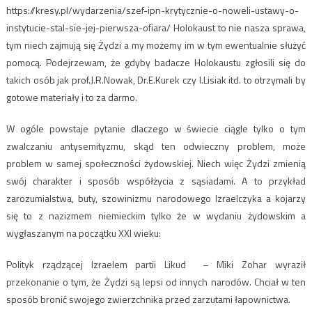
https://kresy.pl/wydarzenia/szef-ipn-krytycznie-o-noweli-ustawy-o-
instytucie-stal-sie-jej-pierwsza-ofiara/ Holokaust to nie nasza sprawa,
tym niech zajmują się Żydzi a my możemy im w tym ewentualnie służyć
pomocą. Podejrzewam, że gdyby badacze Holokaustu zgłosili się do
takich osób jak prof.J.R.Nowak, Dr.E.Kurek czy I.Lisiak itd. to otrzymali by
gotowe materiały i to za darmo.
W ogóle powstaje pytanie dlaczego w świecie ciągle tylko o tym
zwalczaniu antysemityzmu, skąd ten odwieczny problem, może
problem w samej społeczności żydowskiej. Niech więc Żydzi zmienią
swój charakter i sposób współżycia z sąsiadami. A to przykład
zarozumialstwa, buty, szowinizmu narodowego Izraelczyka a kojarzy
się to z nazizmem niemieckim tylko że w wydaniu żydowskim a
wygłaszanym na początku XXI wieku:
Polityk rządzącej Izraelem partii Likud – Miki Zohar wyraził
przekonanie o tym, że Żydzi są lepsi od innych narodów. Chciał w ten
sposób bronić swojego zwierzchnika przed zarzutami łapownictwa.