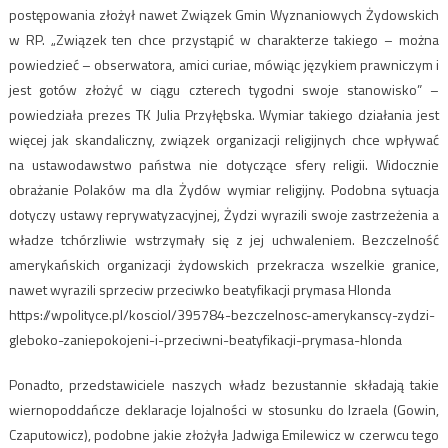
postępowania złożył nawet Związek Gmin Wyznaniowych Żydowskich
w RP. „Związek ten chce przystąpić w charakterze takiego – można
powiedzieć – obserwatora, amici curiae, mówiąc językiem prawniczym i
jest gotów złożyć w ciągu czterech tygodni swoje stanowisko” –
powiedziała prezes TK Julia Przyłębska. Wymiar takiego działania jest
więcej jak skandaliczny, związek organizacji religijnych chce wpływać
na ustawodawstwo państwa nie dotyczące sfery religii. Widocznie
obrażanie Polaków ma dla Żydów wymiar religijny. Podobna sytuacja
dotyczy ustawy reprywatyzacyjnej, Żydzi wyrazili swoje zastrzeżenia a
władze tchórzliwie wstrzymały się z jej uchwaleniem. Bezczelność
amerykańskich organizacji żydowskich przekracza wszelkie granice,
nawet wyrazili sprzeciw przeciwko beatyfikacji prymasa Hlonda
https://wpolityce.pl/kosciol/395784-bezczelnosc-amerykanscy-zydzi-
gleboko-zaniepokojeni-i-przeciwni-beatyfikacji-prymasa-hlonda
Ponadto, przedstawiciele naszych władz bezustannie składają takie
wiernopoddańcze deklaracje lojalności w stosunku do Izraela (Gowin,
Czaputowicz), podobne jakie złożyła Jadwiga Emilewicz w czerwcu tego