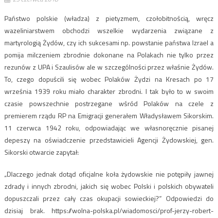
Państwo polskie (władza) z pietyzmem, czołobitnością, wręcz
wazeliniarstwem obchodzi wszelkie wydarzenia związane z
martyrologią Żydów, czy ich sukcesami np. powstanie państwa Izrael a
pomija milczeniem zbrodnie dokonane na Polakach nie tylko przez
rezunów z UPA i Szaulisów ale w szczególności przez właśnie Żydów.
To, czego dopuścili się wobec Polaków Żydzi na Kresach po 17
września 1939 roku miało charakter zbrodni. I tak było to w swoim
czasie powszechnie postrzegane wśród Polaków na czele z
premierem rządu RP na Emigracji generałem Władysławem Sikorskim.
11 czerwca 1942 roku, odpowiadając we własnoręcznie pisanej
depeszy na oświadczenie przedstawicieli Agencji Żydowskiej, gen.
Sikorski otwarcie zapytał:
„Dlaczego jednak dotąd oficjalne koła żydowskie nie potępiły jawnej
zdrady i innych zbrodni, jakich się wobec Polski i polskich obywateli
dopuszczali przez cały czas okupacji sowieckiej?” Odpowiedzi do
dzisiaj brak. https://wolna-polska.pl/wiadomosci/prof-jerzy-robert-