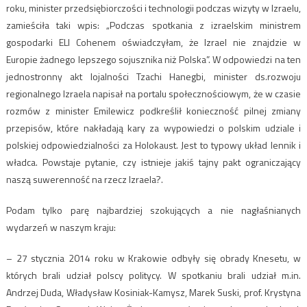
roku, minister przedsiębiorczości i technologii podczas wizyty w Izraelu,
zamieściła taki wpis: „Podczas spotkania z izraelskim ministrem
gospodarki ELI Cohenem oświadczyłam, że Izrael nie znajdzie w
Europie żadnego lepszego sojusznika niż Polska”. W odpowiedzi na ten
jednostronny akt lojalności Tzachi Hanegbi, minister ds.rozwoju
regionalnego Izraela napisał na portalu społecznościowym, że w czasie
rozmów z minister Emilewicz podkreślił konieczność pilnej zmiany
przepisów, które nakładają kary za wypowiedzi o polskim udziale i
polskiej odpowiedzialności za Holokaust. Jest to typowy układ lennik i
władca. Powstaje pytanie, czy istnieje jakiś tajny pakt ograniczający
naszą suwerenność na rzecz Izraela?.
Podam tylko parę najbardziej szokujących a nie nagłaśnianych
wydarzeń w naszym kraju:
– 27 stycznia 2014 roku w Krakowie odbyły się obrady Knesetu, w
których brali udział polscy politycy. W spotkaniu brali udział m.in.
Andrzej Duda, Władysław Kosiniak-Kamysz, Marek Suski, prof. Krystyna