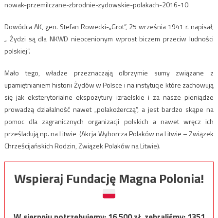
nowak-przemilczane-zbrodnie-zydowskie-polakach-2016-10
Dowódca AK, gen. Stefan Rowecki-„Grot”, 25 września 1941 r. napisał,
„ Żydzi są dla NKWD nieocenionym wprost biczem przeciw ludności
polskiej”.
Mało tego, władze przeznaczają olbrzymie sumy związane z
upamiętnianiem historii Żydów w Polsce i na instytucje które zachowują
się jak eksterytorialne ekspozytury izraelskie i za nasze pieniądze
prowadzą działalność nawet „polakożerczą”, a jest bardzo skąpe na
pomoc dla zagranicznych organizacji polskich a nawet wręcz ich
prześladują np. na Litwie (Akcja Wyborcza Polaków na Litwie – Związek
Chrześcijańskich Rodzin, Związek Polaków na Litwie).
Wspieraj Fundację Magna Polonia!
W sierpniu potrzebujemy:
16 500
zł, zebraliśmy:
1351