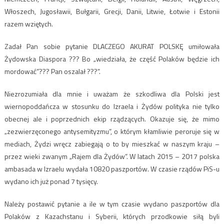
Włoszech, Jugosławii, Bułgarii, Grecji, Danii, Litwie, Łotwie i Estonii
razem wziętych.
Zadał Pan sobie pytanie DLACZEGO AKURAT POLSKĘ umiłowała
Żydowska Diaspora ??? Bo „wiedziała, że część Polaków będzie ich
mordować”??? Pan oszalał ???”.
Niezrozumiała dla mnie i uważam że szkodliwa dla Polski jest
wiernopoddańcza w stosunku do Izraela i Żydów polityka nie tylko
obecnej ale i poprzednich ekip rządzących. Okazuje się, że mimo
„zezwierzęconego antysemityzmu”, o którym kłamliwie peroruje się w
mediach, Żydzi wręcz zabiegają o to by mieszkać w naszym kraju –
przez wieki zwanym „Rajem dla Żydów”. W latach 2015 – 2017 polska
ambasada w Izraelu wydała 10820 paszportów. W czasie rządów PiS-u
wydano ich już ponad 7 tysięcy.
Należy postawić pytanie a ile w tym czasie wydano paszportów dla
Polaków z Kazachstanu i Syberii, których przodkowie siłą byli