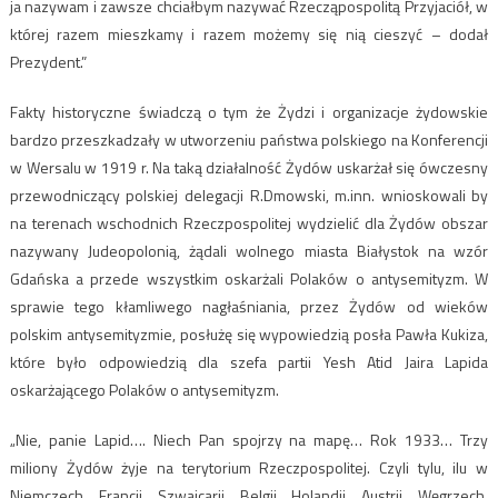
ja nazywam i zawsze chciałbym nazywać Rzecząpospolitą Przyjaciół, w
której razem mieszkamy i razem możemy się nią cieszyć – dodał
Prezydent.”
Fakty historyczne świadczą o tym że Żydzi i organizacje żydowskie
bardzo przeszkadzały w utworzeniu państwa polskiego na Konferencji
w Wersalu w 1919 r. Na taką działalność Żydów uskarżał się ówczesny
przewodniczący polskiej delegacji R.Dmowski, m.inn. wnioskowali by
na terenach wschodnich Rzeczpospolitej wydzielić dla Żydów obszar
nazywany Judeopolonią, żądali wolnego miasta Białystok na wzór
Gdańska a przede wszystkim oskarżali Polaków o antysemityzm. W
sprawie tego kłamliwego nagłaśniania, przez Żydów od wieków
polskim antysemityzmie, posłużę się wypowiedzią posła Pawła Kukiza,
które było odpowiedzią dla szefa partii Yesh Atid Jaira Lapida
oskarżającego Polaków o antysemityzm.
„Nie, panie Lapid…. Niech Pan spojrzy na mapę… Rok 1933… Trzy
miliony Żydów żyje na terytorium Rzeczpospolitej. Czyli tylu, ilu w
Niemczech, Francji, Szwajcarii, Belgii, Holandii, Austrii, Węgrzech,