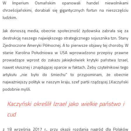
W Imperium Osmańskim opanowali handel niewolnikami
chrześcijańskimi, dorabiali się gigantycznych fortun na nieszczęściu
ludzkim.
Jak donoszą media, obecnie społeczność żydowska zabrała się za
destrukcję naszego największego strategicznego sojusznika tzn. Stany
Zjednoczone Ameryki Północnej. A to pierwsze objawy tej choroby. W
stanie Karolina Południowa w USA wprowadzono przepisy prawne
prowadzące wprost do zakazu jakiejkolwiek krytyki państwa Izrael,
nawet słusznej i znajdującej oparcie w faktach. Żeby czytelnikowi tego
artykułu „nie było do śmiechu” to przypominam, że obecnie
najważniejszy polityk w naszym kraju, szef partii rządzącej J.Kaczyński
podobnie myśli.
Kaczyński określił Izrael jako wielkie państwo i
cud
z 18 września 2017 r., przy okazji rozdania nagród dla Polaków