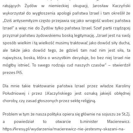
ratujących Żydów w niemieckiej okupacji, Jarosław Kaczyński
wykorzystał do wygłoszenia apologii państwa Izrael i tam określił że
„Dziś antysemityzm często przejawia się jako wrogość wobec państwa
Izrael” a więc nie do Żydów tylko państwa Izrael. Szef partii rządzącej
przyznał państwu żydowskiemu boską legitymację. „Izrael jest na swój
sposób wielkim i tą wielkość musimy traktować jako dowód siły ducha,
ale także jako dowód tego, że gdzieś tam nad nim jest siła, ta
najwyższa, boska, która o wszystkim decyduje, bo bez niej Izrael nie
mógłby istnieć. To swego rodzaju cud naszych czasów” – stwierdził
prezes PiS.
Dla mnie takie traktowanie państwa Izrael przez władze Karoliny
Południowej i przez J.Kaczyńskiego jest oznaką jakiejś obłędnej
choroby, czy zasad głoszonych przez sektę religijną.
Problem w tym że nasza polityka opiera się głównie na sojuszu ze St.Zj.
a powiedział to otwarcie b.minister Macierewicz.
https://kresy.pl/wydarzenia/macierewicz-nie-jestesmy-skazani-na-