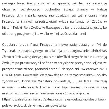
naszego Pana Prezydenta w tej sprawie, jak też nie akceptuję
oficjalnych państwowych obchodów święta chanuki w Pałacu
Prezydenckim i parlamencie, nie zgadzam się też z opinią Pana
Prezydenta i innych przedstawicieli władz na temat roli Żydów w
historii Polski. Rola Żydów w Rzeczpospolitej przedstawiana jest tylko
od strony pozytywnej i to w olbrzymiej części zakłamanej.
Odesłanie przez Pana Prezydenta nowelizację ustawy o IPN do
Trybunału Konstytucyjnego oceniam jako postępowanie tchórzliwe.
„Zrzucać” tak ważną decyzję na członków TK dlatego że to nie akceptują
Żydzi, to po prostu wstyd i hańba a w przysiędze prezydenckiej jest, że
prezydent ma strzec „godności narodu”. Na spotkaniu 14 czerwca 2018
r. w Muzeum Powstania Warszawskiego na temat stosunków polsko
żydowskich, Bonisław Wildstein powiedział, „… że Izrael ma taką
ustawę i wiele innych krajów. Tego typu normy prawne istnieją
międzynarodowo i nikt ich nie kwestionuje”. Czytaj więcej na
http://nowahistoria.interia.pl/aktualnosci/news-debata-nt-stosunkow-
polsko-zydowskich-w-muzeum-powstania-