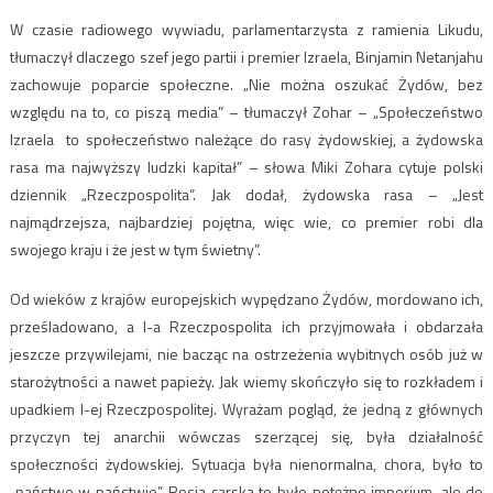
W czasie radiowego wywiadu, parlamentarzysta z ramienia Likudu,
tłumaczył dlaczego szef jego partii i premier Izraela, Binjamin Netanjahu
zachowuje poparcie społeczne. „Nie można oszukać Żydów, bez
względu na to, co piszą media” – tłumaczył Zohar – „Społeczeństwo
Izraela to społeczeństwo należące do rasy żydowskiej, a żydowska
rasa ma najwyższy ludzki kapitał” – słowa Miki Zohara cytuje polski
dziennik „Rzeczpospolita”. Jak dodał, żydowska rasa – „Jest
najmądrzejsza, najbardziej pojętna, więc wie, co premier robi dla
swojego kraju i że jest w tym świetny”.
Od wieków z krajów europejskich wypędzano Żydów, mordowano ich,
prześladowano, a I-a Rzeczpospolita ich przyjmowała i obdarzała
jeszcze przywilejami, nie bacząc na ostrzeżenia wybitnych osób już w
starożytności a nawet papieży. Jak wiemy skończyło się to rozkładem i
upadkiem I-ej Rzeczpospolitej. Wyrażam pogląd, że jedną z głównych
przyczyn tej anarchii wówczas szerzącej się, była działalność
społeczności żydowskiej. Sytuacja była nienormalna, chora, było to
„państwo w państwie”. Rosja carska to było potężne imperium, ale do