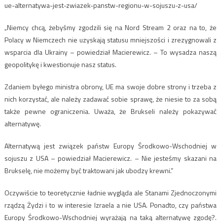
ue-alternatywa-jest-zwiazek-panstw-regionu-w-sojuszu-z-usa/
„Niemcy chcą, żebyśmy zgodzili się na Nord Stream 2 oraz na to, że
Polacy w Niemczech nie uzyskają statusu mniejszości i zrezygnowali z
wsparcia dla Ukrainy – powiedział Macierewicz. – To wysadza naszą
geopolitykę i kwestionuje nasz status.
Zdaniem byłego ministra obrony, UE ma swoje dobre strony i trzeba z
nich korzystać, ale należy zadawać sobie sprawę, że niesie to za sobą
także pewne ograniczenia. Uważa, że Brukseli należy pokazywać
alternatywę.
Alternatywą jest związek państw Europy Środkowo-Wschodniej w
sojuszu z USA – powiedział Macierewicz. – Nie jesteśmy skazani na
Brukselę, nie możemy być traktowani jak ubodzy krewni.”
Oczywiście to teoretycznie ładnie wygląda ale Stanami Zjednoczonymi
rządzą Żydzi i to w interesie Izraela a nie USA. Ponadto, czy państwa
Europy Środkowo-Wschodniej wyrażają na taką alternatywę zgodę?.