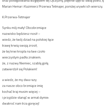
oraz postępowania względem tej Ojczyzny, pięknie ujęli to dwaj poeci, tj
Marian Hemar i Kazimierz Przerwa Tetmajer, poniżej urywki ich wierszy.
K.Przerwa-Tetmajer
Synku mój mały! Obcobrzmiące
nazwisko będziesz nosił –
wiedz, że twój dziad na polskiej łące
trawę krwią swoją zrosił,
że tej krwi kropla na twe czoło
wieczystym padła znakiem.
że, z nazwy Niemiec, szablą gołą
zatwierdził się Polakiem!
a wiedz, że my dwa razy
za nasze obco brzmiące imię
kochać kraj musim więcej –
i przyjdzie stanąć w armat dymie:
dwakroć nam trza goręcej!