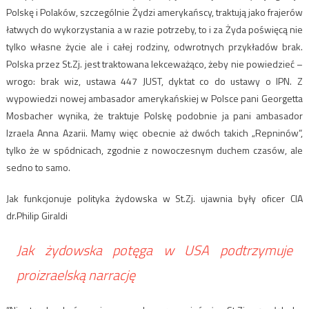
Polskę i Polaków, szczególnie Żydzi amerykańscy, traktują jako frajerów
łatwych do wykorzystania a w razie potrzeby, to i za Żyda poświęcą nie
tylko własne życie ale i całej rodziny, odwrotnych przykładów brak.
Polska przez St.Zj. jest traktowana lekceważąco, żeby nie powiedzieć –
wrogo: brak wiz, ustawa 447 JUST, dyktat co do ustawy o IPN. Z
wypowiedzi nowej ambasador amerykańskiej w Polsce pani Georgetta
Mosbacher wynika, że traktuje Polskę podobnie ja pani ambasador
Izraela Anna Azarii. Mamy więc obecnie aż dwóch takich „Repninów”,
tylko że w spódnicach, zgodnie z nowoczesnym duchem czasów, ale
sedno to samo.
Jak funkcjonuje polityka żydowska w St.Zj. ujawnia były oficer CIA
dr.Philip Giraldi
Jak żydowska potęga w USA podtrzymuje
proizraelską narrację