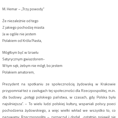
M. Hemar – „Trzy powody”
Że niezależnie od tego
Z jakiego pochodzę miasta
Ja w ogóle nie jestem
Polakiem od Króla Piasta,
Mógłbym być w Izraelu
Satyrycznym gwiazdorem-
W tym sęk, żebym nie mógł, bo jestem
Polakiem amatorem,
Prezydent na spotkaniu ze społecznością żydowską w Krakowie
przypomniał też o zasługach tej społeczności dla Rzeczpospolitej, m.in.
dla budowy „potęgi polskiego państwa, w czasach, gdy Polska była
najsilniejsza”. – To wielu ludzi polskiej kultury, wspaniali polscy poeci
pochodzenia żydowskiego, a więc wielki wkład we wszystko to, co
nazywamy Rzeczpospolitą – zaznaczył i dodał, „ostatnio pojawił się