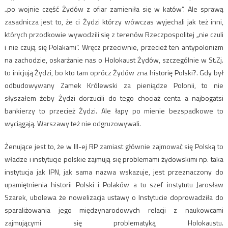
„po wojnie część Żydów z ofiar zamieniła się w katów”. Ale sprawą
zasadnicza jest to, że ci Żydzi którzy wówczas wyjechali jak też inni,
których przodkowie wywodzili się z terenów Rzeczpospolitej „nie czuli
i nie czują się Polakami”. Wręcz przeciwnie, przecież ten antypolonizm
na zachodzie, oskarżanie nas o Holokaust Żydów, szczególnie w St.Zj.
to inicjują Żydzi, bo kto tam oprócz Żydów zna historię Polski?. Gdy był
odbudowywany Zamek Królewski za pieniądze Polonii, to nie
słyszałem żeby Żydzi dorzucili do tego chociaż centa a najbogatsi
bankierzy to przecież Żydzi. Ale łapy po mienie bezspadkowe to
wyciągają. Warszawy też nie odgruzowywali.
Żenujące jest to, że w III-ej RP zamiast głównie zajmować się Polską to
władze i instytucje polskie zajmują się problemami żydowskimi np. taka
instytucja jak IPN, jak sama nazwa wskazuje, jest przeznaczony do
upamiętnienia historii Polski i Polaków a tu szef instytutu Jarosław
Szarek, ubolewa że nowelizacja ustawy o Instytucie doprowadziła do
sparaliżowania jego międzynarodowych relacji z naukowcami
zajmującymi się problematyką Holokaustu.