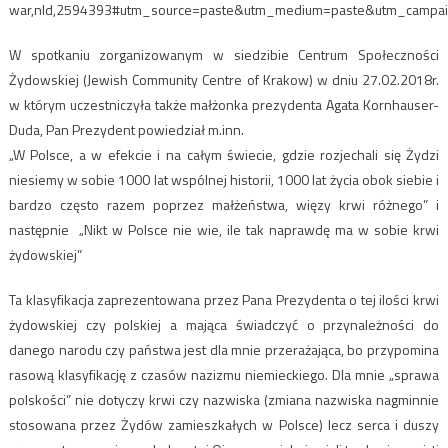
war,nId,2594393#utm_source=paste&utm_medium=paste&utm_campa
W spotkaniu zorganizowanym w siedzibie Centrum Społeczności
Żydowskiej (Jewish Community Centre of Krakow) w dniu 27.02.2018r.
w którym uczestniczyła także małżonka prezydenta Agata Kornhauser-
Duda, Pan Prezydent powiedział m.inn.
„W Polsce, a w efekcie i na całym świecie, gdzie rozjechali się Żydzi
niesiemy w sobie 1000 lat wspólnej historii, 1000 lat życia obok siebie i
bardzo często razem poprzez małżeństwa, więzy krwi różnego” i
następnie „Nikt w Polsce nie wie, ile tak naprawdę ma w sobie krwi
żydowskiej”
Ta klasyfikacja zaprezentowana przez Pana Prezydenta o tej ilości krwi
żydowskiej czy polskiej a mająca świadczyć o przynależności do
danego narodu czy państwa jest dla mnie przerażająca, bo przypomina
rasową klasyfikację z czasów nazizmu niemieckiego. Dla mnie „sprawa
polskości” nie dotyczy krwi czy nazwiska (zmiana nazwiska nagminnie
stosowana przez Żydów zamieszkałych w Polsce) lecz serca i duszy