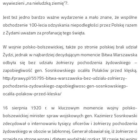
wywiezieni „na nieludzką ziemię”?.
Jest też jedno bardzo ważne wydarzenie a mało znane, że wspólne
obchodzenie 100-lecia odzyskania niepodległości przez Polskę razem
z Żydami uważam za profanację tego święta.
W wojnie polsko-bolszewickiej, także po stronie polskiej brali udział
Żydzi, jednak w najbardziej decydującym momencie Bitwa Warszawska
odbyła się bez udziału żołnierzy pochodzenia żydowskiego –
zapobiegliwość gen. Sosnkowskiego ocaliła Polaków przed klęską.
http://prawy.pl/55795-bitwa-warszawska-bez-udzialu-zolnierzy-
pochodzenia-zydowskiego-zapobiegliwosc-gen-sosnkowskiego-
ocalila-polakow-przed-kleska/
16 sierpnia 1920 r. w kluczowym momencie wojny polsko-
bolszewickiej minister spraw wojskowych gen. Kazimierz Sosnkowski
zdecydował o internowaniu tysięcy oficerów i żołnierzy pochodzenia
żydowskiego w obozie w Jabłonnej. Generał obawiał się, iż żołnierze ci
przejdą na stronę wroga i dlatego wydał taki rozkaz. W czasie tej wojny