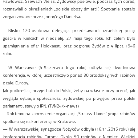
Pawłowicz, Szewach Weiss. Żydowscy posłowie, podczas tych obrad,
rozmawiali o określeniach „polskie obozy śmierci”. Spotkanie zostało
zorganizowane przez Jonny’ego Danielsa.
– Blisko 120-osobowa delegacja przedstawicieli izraelskiej policji
gościła w Kielcach w niedzielę, 27 maja tego roku. Ich celem było
upamiętnienie ofiar Holokaustu oraz pogromu Żydów z 4 lipca 1946
roku.
– W Warszawie (4-5.czerwca tego roku) odbyła się dwudniowa
konferencja, w której uczestniczyło ponad 30 ortodoksyjnych rabinów
z całej Europy.
Jak podkreślali, przyjechali do Polski, żeby na własne oczy ocenić, jak
wygląda sytuacja społeczności żydowskiej po przyjęciu przez polski
parlament ustawy o IPN. (TVN24/x-news)
– Rok temu na zaproszenie organizacji „Strauss-Hamel” grupa rabinów
spotkała się na konferencji w Krakowie.
— W warszawskiej synagodze Nożyków odbyła (16.11.2016 roku) się
konferencja rabinów Europy. Około 50 rabinów z Niemiec, Wielkiej