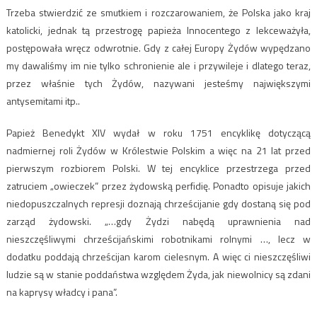
Trzeba stwierdzić ze smutkiem i rozczarowaniem, że Polska jako kraj
katolicki, jednak tą przestrogę papieża Innocentego z lekceważyła,
postępowała wręcz odwrotnie. Gdy z całej Europy Żydów wypędzano
my dawaliśmy im nie tylko schronienie ale i przywileje i dlatego teraz,
przez właśnie tych Żydów, nazywani jesteśmy największymi
antysemitami itp..
Papież Benedykt XIV wydał w roku 1751 encyklikę dotyczącą
nadmiernej roli Żydów w Królestwie Polskim a więc na 21 lat przed
pierwszym rozbiorem Polski. W tej encyklice przestrzega przed
zatruciem „owieczek” przez żydowską perfidię. Ponadto opisuje jakich
niedopuszczalnych represji doznają chrześcijanie gdy dostaną się pod
zarząd żydowski. „…gdy Żydzi nabędą uprawnienia nad
nieszczęśliwymi chrześcijańskimi robotnikami rolnymi …, lecz w
dodatku poddają chrześcijan karom cielesnym. A więc ci nieszczęśliwi
ludzie są w stanie poddaństwa względem Żyda, jak niewolnicy są zdani
na kaprysy władcy i pana”.