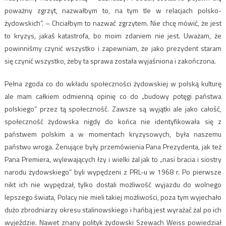
poważny zgrzyt, nazwałbym to, na tym tle w relacjach polsko-
żydowskich”. – Chciałbym to nazwać zgrzytem. Nie chcę mówić, że jest
to kryzys, jakaś katastrofa, bo moim zdaniem nie jest. Uważam, że
powinniśmy czynić wszystko i zapewniam, że jako prezydent staram
się czynić wszystko, żeby ta sprawa została wyjaśniona i zakończona.
Pełna zgoda co do wkładu społeczności żydowskiej w polską kulturę
ale mam całkiem odmienną opinię co do „budowy potęgi państwa
polskiego” przez tą społeczność. Zawsze są wyjątki ale jako całość,
społeczność żydowska nigdy do końca nie identyfikowała się z
państwem polskim a w momentach kryzysowych, była naszemu
państwu wroga. Żenujące były przemówienia Pana Prezydenta, jak też
Pana Premiera, wylewających łzy i wielki żal jak to „nasi bracia i siostry
narodu żydowskiego” byli wypędzeni z PRL-u w 1968 r. Po pierwsze
nikt ich nie wypędzał, tylko dostali możliwość wyjazdu do wolnego
lepszego świata, Polacy nie mieli takiej możliwości, poza tym wyjechało
dużo zbrodniarzy okresu stalinowskiego i hańbą jest wyrażać żal po ich
wyjeździe. Nawet znany polityk żydowski Szewach Weiss powiedział