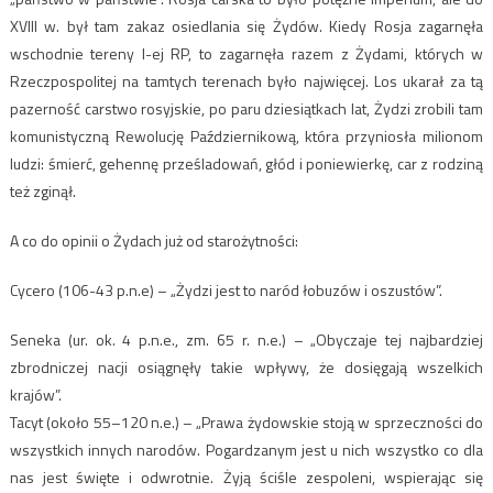
XVIII w. był tam zakaz osiedlania się Żydów. Kiedy Rosja zagarnęła
wschodnie tereny I-ej RP, to zagarnęła razem z Żydami, których w
Rzeczpospolitej na tamtych terenach było najwięcej. Los ukarał za tą
pazerność carstwo rosyjskie, po paru dziesiątkach lat, Żydzi zrobili tam
komunistyczną Rewolucję Październikową, która przyniosła milionom
ludzi: śmierć, gehennę prześladowań, głód i poniewierkę, car z rodziną
też zginął.
A co do opinii o Żydach już od starożytności:
Cycero (106-43 p.n.e) – „Żydzi jest to naród łobuzów i oszustów”.
Seneka (ur. ok. 4 p.n.e., zm. 65 r. n.e.) – „Obyczaje tej najbardziej
zbrodniczej nacji osiągnęły takie wpływy, że dosięgają wszelkich
krajów”.
Tacyt (około 55–120 n.e.) – „Prawa żydowskie stoją w sprzeczności do
wszystkich innych narodów. Pogardzanym jest u nich wszystko co dla
nas jest święte i odwrotnie. Żyją ściśle zespoleni, wspierając się