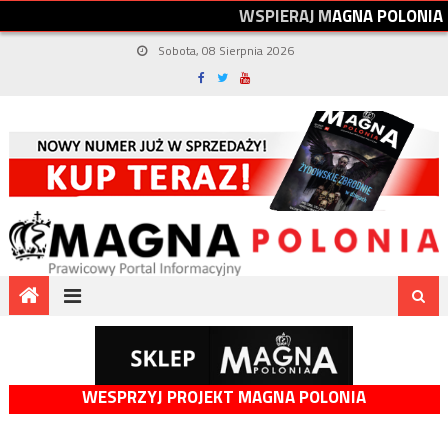
W
S
P
I
E
R
A
J
M
A
G
N
A
P
O
L
O
N
I
A
Sobota, 08 Sierpnia 2026
WESPRZYJ PROJEKT MAGNA POLONIA