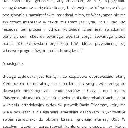
”Nie trzeba być geniuszem, aby zrozumieć, że St.Zj. są głęboko
zaangażowane w serię niekończących się wojen, w których rywalizują
one głownie z muzułmańskimi narodami, mimo, że Waszyngton nie ma
żywotnych interesów w takich miejscach jak Syria, Libia i Irak. Kto
napędza ten proces i odnosi korzyści? Izrael jest świadomym
beneficjentem skoordynowanego wysiłku zorganizowanego przez
ponad 600 żydowskich organizacji USA, które, przynajmniej wg
własnych programów, promują i chronią Izrael.”
A następnie.
„Potęga żydowska jest też tym, co częściowo doprowadziło Stany
Zjednoczone do moralnego szamba. Izraelscy snajperzy strzelają do
dziesiątek nieuzbrojonych demonstrantów z Gazy, a mało kto w
Waszyngtonie ma cokolwiek do powiedzenia. Amerykański ambasador
w Izraelu, ortodoksyjny żydowski prawnik David Friedman, który ma
wiele powiązań z nielegalnymi izraelskimi osadnikami, wykorzystuje
swoje stanowisko do obrony Izraela, ignorując interesy USA. W
zeszłym tygodniu zorganizował konferencję prasową, w której