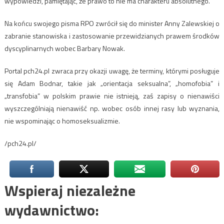
wypowiedzi, pamiętając, że prawo to nie ma charakteru absolutnego.
Na końcu swojego pisma RPO zwrócił się do minister Anny Zalewskiej o
zabranie stanowiska i zastosowanie przewidzianych prawem środków
dyscyplinarnych wobec Barbary Nowak.
Portal pch24.pl zwraca przy okazji uwagę, że terminy, którymi posługuje
się Adam Bodnar, takie jak „orientacja seksualna”, „homofobia” i
„transfobia” w polskim prawie nie istnieją, zaś zapisy o nienawiści
wyszczególniają nienawiść np. wobec osób innej rasy lub wyznania,
nie wspominając o homoseksualizmie.
/pch24.pl/
Wspieraj niezależne
wydawnictwo: