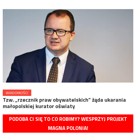
WIADOMOŚCI
Tzw. „rzecznik praw obywatelskich” żąda ukarania
małopolskiej kurator oświaty
PODOBA CI SIĘ TO CO ROBIMY? WESPRZYJ PROJEKT
MAGNA POLONIA!