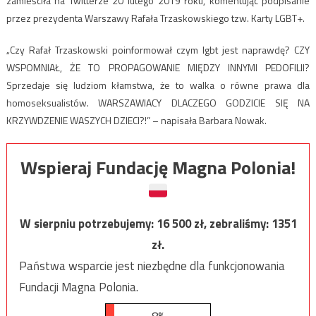
zamieściła na Twitterze 20 lutego 2019 roku, komentując podpisanie
przez prezydenta Warszawy Rafała Trzaskowskiego tzw. Karty LGBT+.
„Czy Rafał Trzaskowski poinformował czym lgbt jest naprawdę? CZY
WSPOMNIAŁ, ŻE TO PROPAGOWANIE MIĘDZY INNYMI PEDOFILII?
Sprzedaje się ludziom kłamstwa, że to walka o równe prawa dla
homoseksualistów. WARSZAWIACY DLACZEGO GODZICIE SIĘ NA
KRZYWDZENIE WASZYCH DZIECI?!” – napisała Barbara Nowak.
Wspieraj Fundację Magna Polonia!
W sierpniu potrzebujemy:
16 500
zł, zebraliśmy:
1351
zł.
Państwa wsparcie jest niezbędne dla funkcjonowania
Fundacji Magna Polonia.