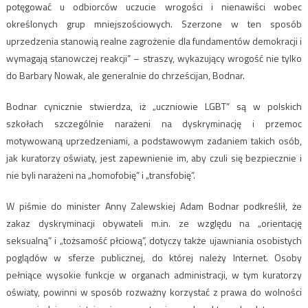
potęgować u odbiorców uczucie wrogości i nienawiści wobec
określonych grup mniejszościowych. Szerzone w ten sposób
uprzedzenia stanowią realne zagrożenie dla fundamentów demokracji i
wymagają stanowczej reakcji” – straszy, wykazujący wrogość nie tylko
do Barbary Nowak, ale generalnie do chrześcijan, Bodnar.
Bodnar cynicznie stwierdza, iż „uczniowie LGBT” są w polskich
szkołach szczególnie narażeni na dyskryminację i przemoc
motywowaną uprzedzeniami, a podstawowym zadaniem takich osób,
jak kuratorzy oświaty, jest zapewnienie im, aby czuli się bezpiecznie i
nie byli narażeni na „homofobię” i „transfobię”.
W piśmie do minister Anny Zalewskiej Adam Bodnar podkreślił, że
zakaz dyskryminacji obywateli m.in. ze względu na „orientację
seksualną” i „tożsamość płciową”, dotyczy także ujawniania osobistych
poglądów w sferze publicznej, do której należy Internet. Osoby
pełniące wysokie funkcje w organach administracji, w tym kuratorzy
oświaty, powinni w sposób rozważny korzystać z prawa do wolności