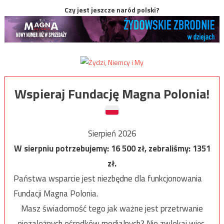
Czy jest jeszcze naród polski?
Wspieraj Fundację Magna Polonia!
Sierpień 2026
W sierpniu potrzebujemy:
16 500
zł, zebraliśmy:
1351
zł.
Państwa wsparcie jest niezbędne dla funkcjonowania
Fundacji Magna Polonia.
Masz świadomość tego jak ważne jest przetrwanie
niezależnych ośrodków medialnych? Nie zwlekaj więc,