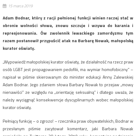
15 marca 2019
Adam Bodnar, który z racji pełnionej funkcji winien raczej stać w
obronie wolności słowa, znowu szczuje i wzywa do karania i
represjonowania. Ów zwolennik lewackiego zamordyzmu tym
razem postanowił przypuścić atak na Barbarę Nowak, małopolską
kurator oświaty.
„Wypowiedź małopolskiej kurator oświaty, że działalność na rzecz praw
osób LGBT jest propagowaniem pedofilii, ma wymiar homofobiczny” –
napisał w piśmie skierowanym do minister edukacji Anny Zalewskiej
Adam Bodnar. Jego zdaniem słowa Barbary Nowak to przejaw „mowy
nienawiści” ze względu na „orientację seksualną” i dlatego uważa, że
należy wyciągnąć konsekwencje dyscyplinarnych wobec małopolskiej
kurator oświaty.
Pełniący funkcję – o zgrozo! – rzecznika praw obywatelskich, Bodnar w
przesłanym piśmie zacytował komentarz, jaki Barbara Nowak