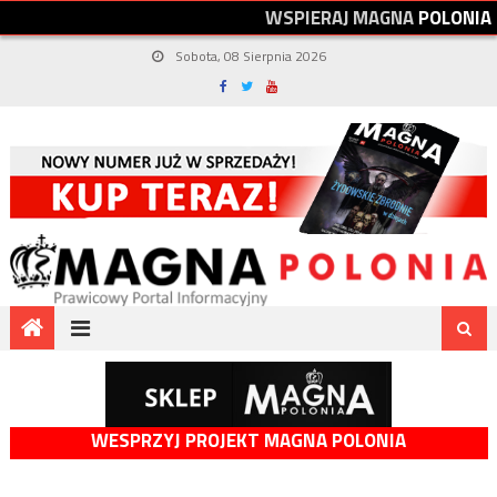
W
S
P
I
E
R
A
J
M
A
G
N
A
P
O
L
O
N
I
A
Sobota, 08 Sierpnia 2026
WESPRZYJ PROJEKT MAGNA POLONIA