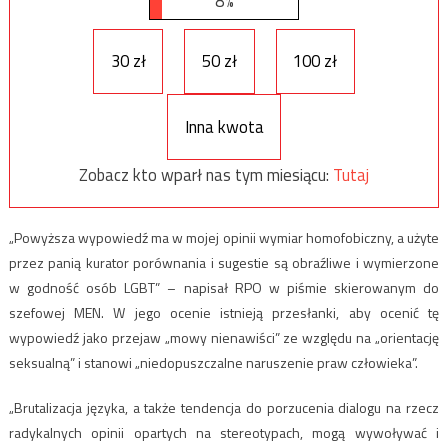
8%
30 zł
50 zł
100 zł
Inna kwota
Zobacz kto wparł nas tym miesiącu:
Tutaj
„Powyższa wypowiedź ma w mojej opinii wymiar homofobiczny, a użyte
przez panią kurator porównania i sugestie są obraźliwe i wymierzone
w godność osób LGBT” – napisał RPO w piśmie skierowanym do
szefowej MEN. W jego ocenie istnieją przesłanki, aby ocenić tę
wypowiedź jako przejaw „mowy nienawiści” ze względu na „orientację
seksualną” i stanowi „niedopuszczalne naruszenie praw człowieka”.
„Brutalizacja języka, a także tendencja do porzucenia dialogu na rzecz
radykalnych opinii opartych na stereotypach, mogą wywoływać i