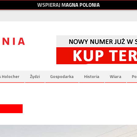
W
S
P
I
E
R
A
J
M
A
G
N
A
P
O
L
O
N
I
A
& Holocher
Żydzi
Gospodarka
Historia
Wiara
Po