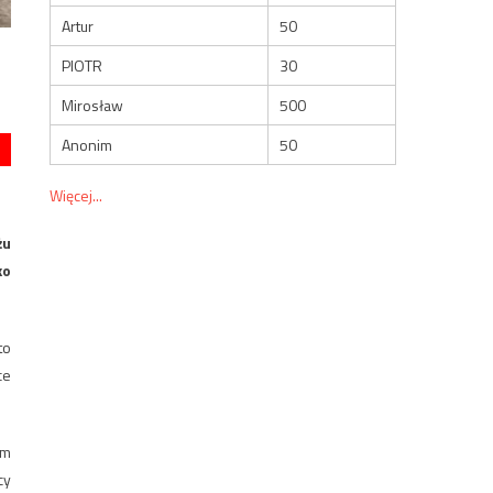
Artur
50
PIOTR
30
Mirosław
500
Anonim
50
Więcej...
żu
ko
to
ce
ym
cy