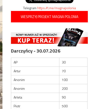
Telegram
https://t.me/magnapolonia
WESPRZYJ PROJEKT MAGNA POLONIA
Darczyńcy - 30.07.2026
AP
30
Artur
70
Anonim
100
Anonim
200
Arleta
90
Piotr
500