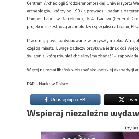
Centrum Archeologii Śródziemnomorskiej Uniwersytetu Wa
archeologów, którzy od 1997 r. prowadzili badania na teren
Pompeu Fabra w Barcelonie), dr Ali Badawi (General Direc
projekcie uczestniczą archeolodzy i specjaliści z Libanu, Hiszpa
Prace mają być kontynuowane w przyszłym roku. W najbliż
częścią miasta. Uwagę badaczy przykuwa jednak coś więce
świątynia, którą również chcielibyśmy zbadać” – zapowiada
Więcej na temat libańsko-hiszpańsko-polskiej ekspedycji a
PAP – Nauka w Polsce
Udostępnij na FB
Twee
Wspieraj niezależne wydaw
Czy jes