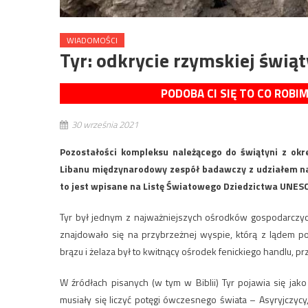
WIADOMOŚCI
Tyr: odkrycie rzymskiej świąt
PODOBA CI SIĘ TO CO ROBI
30 września 2021
Pozostałości kompleksu należącego do świątyni z okre
Libanu międzynarodowy zespół badawczy z udziałem n
to jest wpisane na Listę Światowego Dziedzictwa UNES
Tyr był jednym z najważniejszych ośrodków gospodarczyc
znajdowało się na przybrzeżnej wyspie, którą z lądem p
brązu i żelaza był to kwitnący ośrodek fenickiego handlu, pr
W źródłach pisanych (w tym w Biblii) Tyr pojawia się jak
musiały się liczyć potęgi ówczesnego świata – Asyryjczycy, 