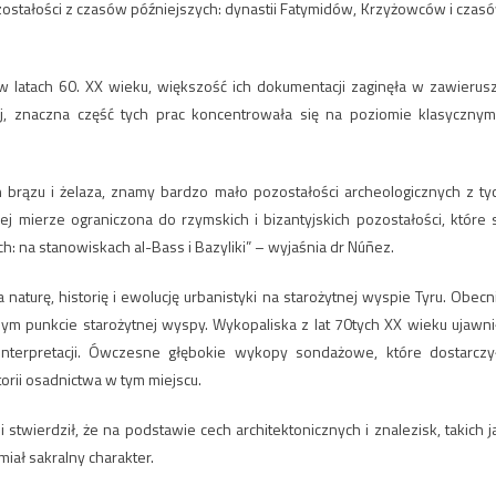
zostałości z czasów późniejszych: dynastii Fatymidów, Krzyżowców i czas
 w latach 60. XX wieku, większość ich dokumentacji zaginęła w zawierus
, znaczna część tych prac koncentrowała się na poziomie klasycznym
brązu i żelaza, znamy bardzo mało pozostałości archeologicznych z ty
j mierze ograniczona do rzymskich i bizantyjskich pozostałości, które 
 na stanowiskach al-Bass i Bazyliki” – wyjaśnia dr Núñez.
naturę, historię i ewolucję urbanistyki na starożytnej wyspie Tyru. Obecn
ym punkcie starożytnej wyspy. Wykopaliska z lat 70tych XX wieku ujawni
interpretacji. Ówczesne głębokie wykopy sondażowe, które dostarczy
orii osadnictwa w tym miejscu.
twierdził, że na podstawie cech architektonicznych i znalezisk, takich j
miał sakralny charakter.