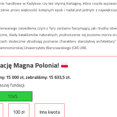
rie handlowe w Kadyksie czy też słynną Kartaginę, która rzuciła wyzwan
enie przez większość kolejnych epok i nadal jest jednym z największy
zerwanego zasiedlenia czyni z Tyru zarówno fascynujący, jak i trudny obie
niczne, ślady kataklizmów naturalnych, podnoszenie się poziomu morza or
iach skutecznie utrudniają poznanie charakteru starożytnej architektury”
ódziemnomorskiej Uniwersytetu Warszawskiego (CAŚ UW).
ację Magna Polonia!
my:
15 000
zł, zebraliśmy:
15 633,5
zł.
szej fundacji.
104%
100 zł
Inna kwota