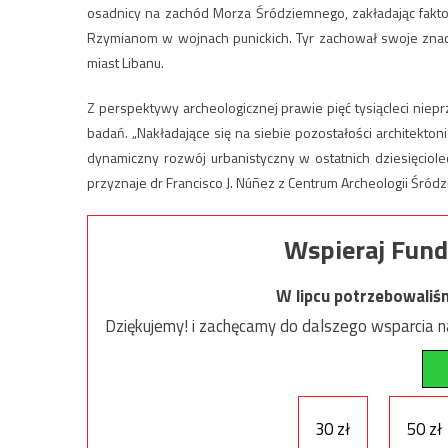
osadnicy na zachód Morza Śródziemnego, zakładając fakto
Rzymianom w wojnach punickich. Tyr zachował swoje znacz
miast Libanu.
Z perspektywy archeologicznej prawie pięć tysiącleci niepr
badań. „Nakładające się na siebie pozostałości architekto
dynamiczny rozwój urbanistyczny w ostatnich dziesięciolec
przyznaje dr Francisco J. Núñez z Centrum Archeologii Śr
Wspieraj Fund
W lipcu potrzebowaliś
Dziękujemy! i zachęcamy do dalszego wsparcia na
30 zł
50 zł