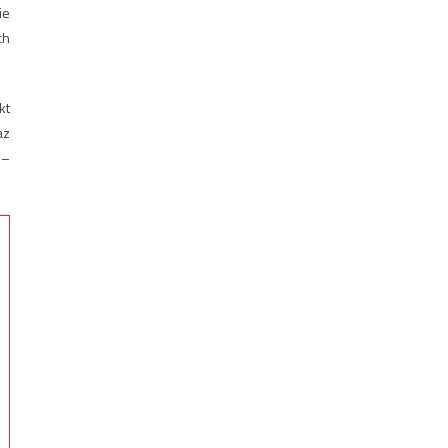
ie
ch
kt
az
 –