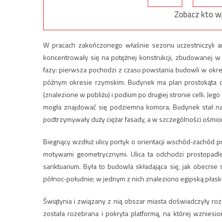
Zobacz kto w
W pracach zakończonego właśnie sezonu uczestniczyli arche
koncentrowały się na potężnej konstrukcji, zbudowanej w
fazy: pierwsza pochodzi z czasu powstania budowli w okr
późnym okresie rzymskim. Budynek ma plan prostokąta o
(znalezione w pobliżu) i podium po drugiej stronie celli. Je
mogła znajdować się podziemna komora. Budynek stał na
podtrzymywały duży ciężar fasady, a w szczególności ośm
Biegnący wzdłuż ulicy portyk o orientacji wschód-zachód 
motywami geometrycznymi. Ulica ta odchodzi prostopadle
sanktuarium. Była to budowla składająca się, jak obecni
północ-południe; w jednym z nich znaleziono egipską płask
Świątynia i związany z nią obszar miasta doświadczyły ro
została rozebrana i pokryta platformą, na której wzniesi