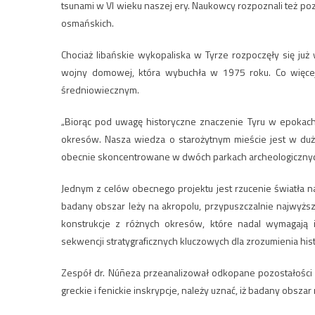
tsunami w VI wieku naszej ery. Naukowcy rozpoznali też po
osmańskich.
Chociaż libańskie wykopaliska w Tyrze rozpoczęły się już
wojny domowej, która wybuchła w 1975 roku. Co więcej
średniowiecznym.
„Biorąc pod uwagę historyczne znaczenie Tyru w epokach 
okresów. Nasza wiedza o starożytnym mieście jest w duże
obecnie skoncentrowane w dwóch parkach archeologicznych:
Jednym z celów obecnego projektu jest rzucenie światła na 
badany obszar leży na akropolu, przypuszczalnie najwyższ
konstrukcje z różnych okresów, które nadal wymagają 
sekwencji stratygraficznych kluczowych dla zrozumienia hist
Zespół dr. Núñeza przeanalizował odkopane pozostałości i s
greckie i fenickie inskrypcje, należy uznać, iż badany obszar 