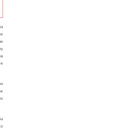
ia
ne
 w
ny
ia
re
mi
ne
si
ia
ez