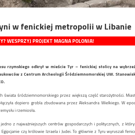
yni w fenickiej metropolii w Libanie
MY? WESPRZYJ PROJEKT MAGNA POLONIA!
su rzymskiego odkrył w mieście Tyr – fenickiej stolicy na wybrze
aukowców z Centrum Archeologii Śródziemnomorskiej UW. Stanowis
CO.
h świata śródziemnomorskiego przez większą część starożytności. Mias
ołączyła dopiero grobla zbudowana przez Aleksandra Wielkiego. W epo
zemysłu i rzemiosła.
o jedno z najważniejszych centrów gospodarczych i politycznych, z któr
Egipcjanie czy królowie Izraela i Judei. To głównie z Tyru wyruszali fenic