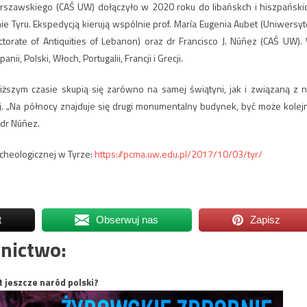
rszawskiego (CAŚ UW) dołączyło w 2020 roku do libańskch i hiszpański
ie Tyru. Ekspedycją kierują wspólnie prof. María Eugenia Aubet (Uniwersyt
torate of Antiquities of Lebanon) oraz dr Francisco J. Núñez (CAŚ UW).
nii, Polski, Włoch, Portugalii, Francji i Grecji.
szym czasie skupią się zarówno na samej świątyni, jak i związaną z n
j. „Na północy znajduje się drugi monumentalny budynek, być może kolej
 dr Núñez.
rcheologicznej w Tyrze:
https://pcma.uw.edu.pl/2017/10/03/tyr/
t
Obserwuj nas
Zapisz
nictwo:
t jeszcze naród polski?