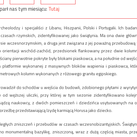
parł nas tym miesiącu:
Tutaj
olodzy i specjaliści z Libanu, Hiszpanii, Polski i Portugalii. Ich badan
 czasach rzymskich, zidentyfikowanej jako świątynia. Ma ona dwie głów
esie wczesnorzymskim, a druga jest związana z jej poważną przebudową
 orientacji wschód-zachód, przedsionek flankowany przez dwie kolum
go ściany pierwotnie pokryte były blokami piaskowca, a na południe od wejśc
 platformie wykonanej z masywnych bloków wapienia i piaskowca, któ
iometrowych kolumn wykonanych z różowego granitu egipskiego.
prowadził do schodów u wejścia do budowli, zdobionego płytami z wyryty
 od węższej uliczki, przy której w tym sezonie zidentyfikowano kolej
e sądzą naukowcy, z dwóch pomieszczeń i dziedzińca usytuowanych na o
orzeźbę przedstawiającą Izydę karmiącą Horusa jako dziecko.
zległych zniszczeń i przebudów w czasach wczesnobizantyjskich. Świątyn
ono monumentalną bazylikę, zniszczoną, wraz z dużą częścią miasta, prz