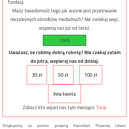
fundacji.
Masz świadomość tego jak ważne jest przetrwanie
niezależnych ośrodków medialnych? Nie zwlekaj więc,
wspieraj nas już od teraz.
104%
Uważasz, że robimy dobrą robotę? Nie czekaj zatem
do jutra, wspieraj nas od dzisiaj.
30 zł
50 zł
100 zł
Inna kwota
Zobacz kto wparł nas tym miesiącu:
Tutaj
Dziękujemy za pomoc prawną Kancelarii Prawnej Litwin: