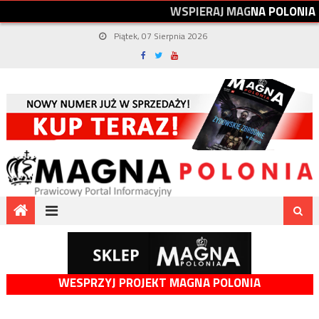
W
S
P
I
E
R
A
J
M
A
G
N
A
P
O
L
O
N
I
A
Piątek, 07 Sierpnia 2026
WESPRZYJ PROJEKT MAGNA POLONIA