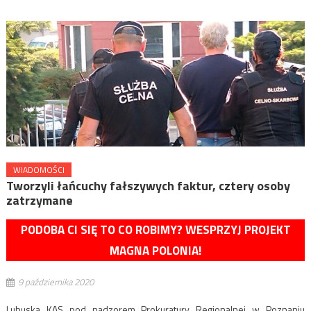
WIADOMOŚCI
Tworzyli łańcuchy fałszywych faktur, cztery osoby
zatrzymane
PODOBA CI SIĘ TO CO ROBIMY? WESPRZYJ PROJEKT
MAGNA POLONIA!
9 października 2020
Lubuska KAS pod nadzorem Prokuratury Regionalnej w Poznaniu