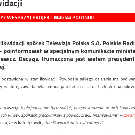
idacji
MY? WESPRZYJ PROJEKT MAGNA POLONIA!
ikwidacji spółek Telewizja Polska S.A, Polskie Rad
.” – poinformował w specjalnym komunikacie minist
kiewicz. Decyzja tłumaczona jest wetem prezyden
j.
y postawione w stan likwidacji. Powodem takiego działania ma być we
w której zawarta była informacja o trzech miliardach złotych na pokryc
nie dalszego funkcjonowanie tych spółek, przeprowadzenie w nich konieczn
ionych w ww. spółkach pracowników z powodu braku finansowania”
–
czyta
nim, że w każdej chwili
„stan likwidacji może być cofnięty”.