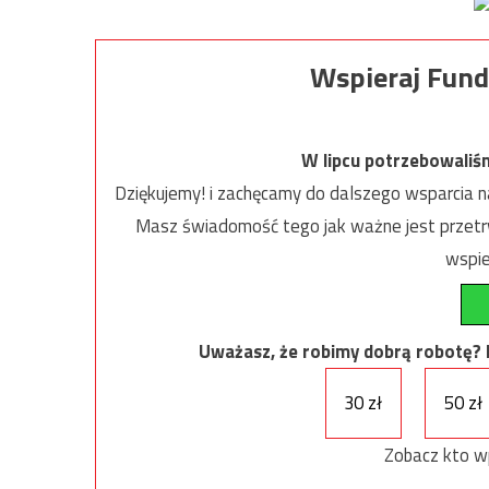
Wspieraj Fund
W lipcu potrzebowaliś
Dziękujemy! i zachęcamy do dalszego wsparcia na
Masz świadomość tego jak ważne jest przetrw
wspie
Uważasz, że robimy dobrą robotę? Ni
30 zł
50 zł
Zobacz kto w