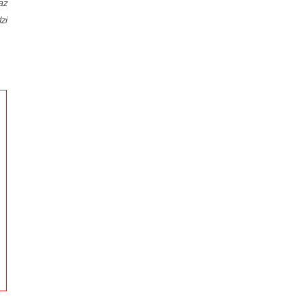
az
zi