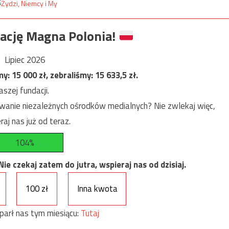
ację Magna Polonia!
Lipiec 2026
my:
15 000
zł, zebraliśmy:
15 633,5
zł.
szej fundacji.
anie niezależnych ośrodków medialnych? Nie zwlekaj więc,
raj nas już od teraz.
104%
e czekaj zatem do jutra, wspieraj nas od dzisiaj.
100 zł
Inna kwota
parł nas tym miesiącu:
Tutaj