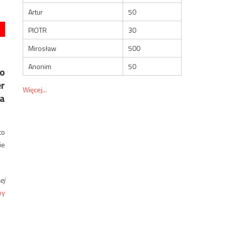
Artur
50
PIOTR
30
Mirosław
500
Anonim
50
io
er
Więcej...
ta
to
ie
ej
my