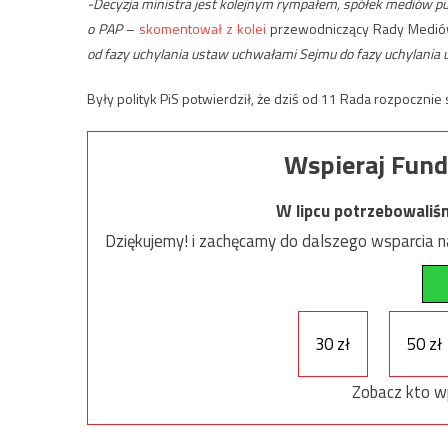
-Decyzja ministra jest kolejnym rympałem, spółek mediów publ
o PAP
–
skomentował z kolei
przewodniczący Rady Mediów
od fazy uchylania ustaw uchwałami Sejmu do fazy uchylania 
Były polityk PiS potwierdził, że dziś od 11 Rada rozpocznie
Wspieraj Fund
W lipcu potrzebowaliś
Dziękujemy! i zachęcamy do dalszego wsparcia na
30 zł
50 zł
Zobacz kto w