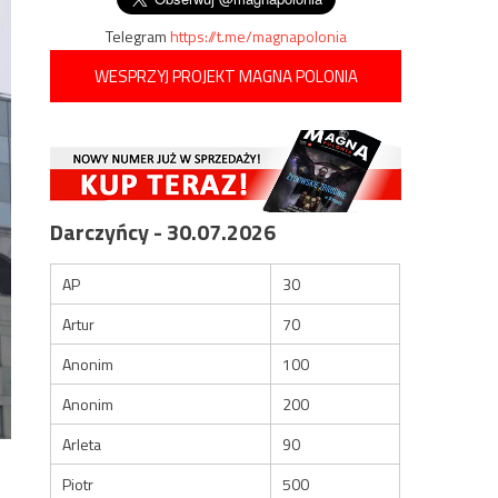
Telegram
https://t.me/magnapolonia
WESPRZYJ PROJEKT MAGNA POLONIA
Darczyńcy - 30.07.2026
AP
30
Artur
70
Anonim
100
Anonim
200
Arleta
90
Piotr
500