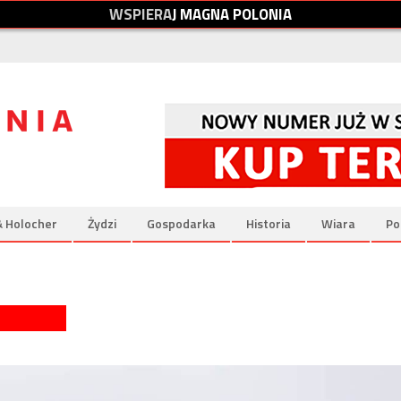
W
S
P
I
E
R
A
J
M
A
G
N
A
P
O
L
O
N
I
A
& Holocher
Żydzi
Gospodarka
Historia
Wiara
Po