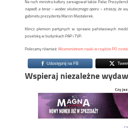
Na ruch ministra kultury zareagował także Pałac Prezydenc
napadł, a teraz – wobec skutecznego oporu – straszy, że w
gabinetu prezydenta Marcin Mastalerek.
Klincz plemion partyjnych w sprawie państwowych medió
poselską w budynkach PAP i TVP.
Polecamy również:
Wiceministrem nauki w rządzie PO został
Udostępnij na FB
Twee
Wspieraj niezależne wydaw
Czy jes