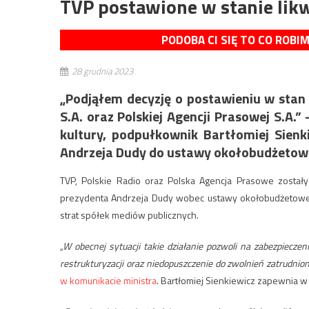
TVP postawione w stanie likw
PODOBA CI SIĘ TO CO ROBI
28 grudnia 2023
„Podjąłem decyzję o postawieniu w stan l
S.A. oraz Polskiej Agencji Prasowej S.A
kultury, podpułkownik Bartłomiej Sien
Andrzeja Dudy do ustawy okołobudżetowe
TVP, Polskie Radio oraz Polska Agencja Prasowe został
prezydenta Andrzeja Dudy wobec ustawy okołobudżetowej, 
strat spółek mediów publicznych.
„W obecnej sytuacji takie działanie pozwoli na zabezpiecze
restrukturyzacji oraz niedopuszczenie do zwolnień zatrudn
w komunikacie ministra
. Bartłomiej Sienkiewicz zapewnia w 