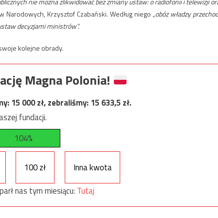
icznych nie można zlikwidować bez zmiany ustaw: o radiofonii i telewizji or
 Narodowych, Krzysztof Czabański. Według niego
„obóz władzy przechod
ustaw decyzjami ministrów”.
 swoje kolejne obrady.
ację Magna Polonia!
my:
15 000
zł, zebraliśmy:
15 633,5
zł.
szej fundacji.
104%
100 zł
Inna kwota
parł nas tym miesiącu:
Tutaj